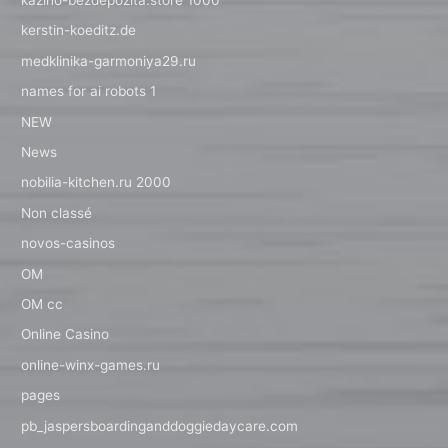
kerstin-koeditz.de
medklinika-garmoniya29.ru
names for ai robots 1
NEW
News
nobilia-kitchen.ru 2000
Non classé
novos-casinos
OM
OM cc
Online Casino
online-winx-games.ru
pages
pb_jaspersboardinganddoggiedaycare.com