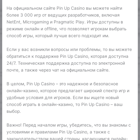
На официальном сайте Pin Up Casino вы можете найти
более 3 000 игр от ведущих разработчиков, включая
NetEnt, Microgaming и Pragmatic Play. Игры доступны в
режиме онлайн и offline, что позволяет игрокам выбрать
способ игры, который лучше всего подходит им.
Если у вас возникли вопросы или проблемы, то вы можете
обратиться к поддержке Pin Up Casino, которая доступна
24/7. Техническая поддержка доступна по электронной
почте, а также через чат на официальном сайте.
В целом, Pin Up Casino – это надежное и безопасное
онлайн-казино, которое предлагает широкий спектр игр и
удобные условия для игроков. Если вы ищете новый
способ играть в онлайн-казино, то Pin Up Casino – ваш
выбор.
Важно! Перед началом игры, убедитесь, что вы знакомы с
условиями и правилами Pin Up Casino, а также с
законодательством вашей страны, касающимся онлайн-