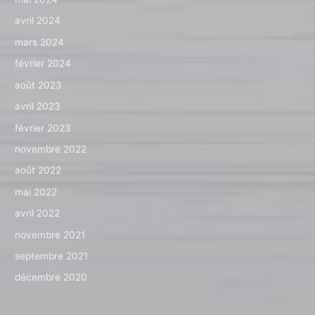
avril 2024
mars 2024
février 2024
août 2023
avril 2023
février 2023
novembre 2022
août 2022
mai 2022
avril 2022
novembre 2021
septembre 2021
décembre 2020