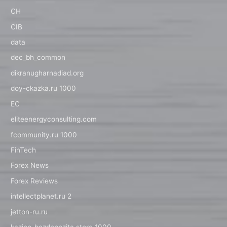
CH
CIB
data
dec_bh_common
dikranugharnadiad.org
doy-ckazka.ru 1000
EC
eliteenergyconsulting.com
fcommunity.ru 1000
FinTech
Forex News
Forex Reviews
intellectplanet.ru 2
jetton-ru.ru
kazino-bezdepozita.store 1000