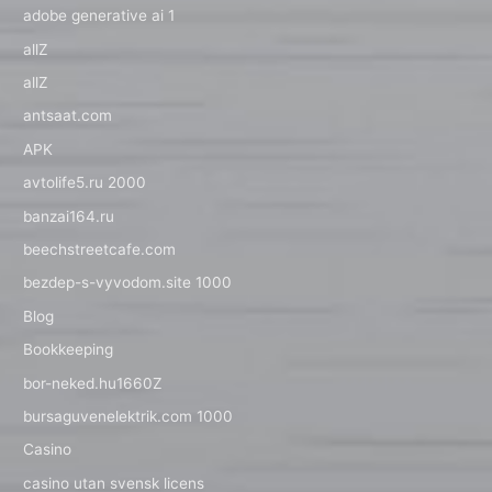
adobe generative ai 1
allZ
allZ
antsaat.com
APK
avtolife5.ru 2000
banzai164.ru
beechstreetcafe.com
bezdep-s-vyvodom.site 1000
Blog
Bookkeeping
bor-neked.hu1660Z
bursaguvenelektrik.com 1000
Casino
casino utan svensk licens