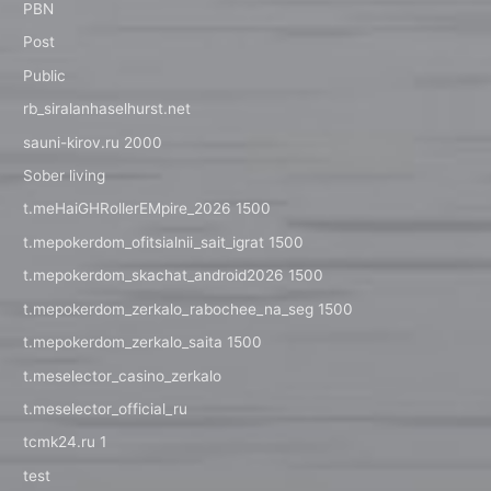
PBN
Post
Public
rb_siralanhaselhurst.net
sauni-kirov.ru 2000
Sober living
t.meHaiGHRollerEMpire_2026 1500
t.mepokerdom_ofitsialnii_sait_igrat 1500
t.mepokerdom_skachat_android2026 1500
t.mepokerdom_zerkalo_rabochee_na_seg 1500
t.mepokerdom_zerkalo_saita 1500
t.meselector_casino_zerkalo
t.meselector_official_ru
tcmk24.ru 1
test