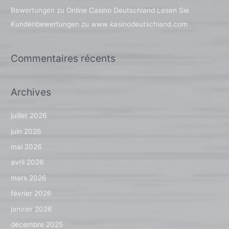
Bewertungen zu Online Casino Deutschland Lesen Sie
Kundenbewertungen zu www kasinodeutschland.com
:
Commentaires récents
Archives
juillet 2026
juin 2026
mai 2026
avril 2026
mars 2026
février 2026
janvier 2026
décembre 2025