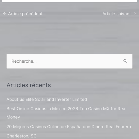
←
Article précédent
Article suivant
→
R
e
c
Articles récents
h
e
About us Elite Solar and Inverter Limited
r
Best Online Casinos in Mexico 2026 Top Casino MX for Real
c
Money
h
20 Mejores Casinos Online de España con Dinero Real Febrero
e
Charleston, SC
r