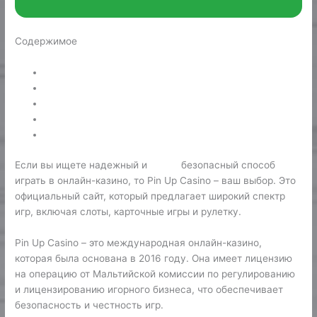
Содержимое
Пин Ап казино – Официальный сайт
Преимущества Pin Up Casino
Вход на зеркало Pin Up Casino
Преимущества и функции Pin Up Casino
Уникальные функции Pin Up Casino
Если вы ищете надежный и
пинап
безопасный способ
играть в онлайн-казино, то Pin Up Casino – ваш выбор. Это
официальный сайт, который предлагает широкий спектр
игр, включая слоты, карточные игры и рулетку.
Pin Up Casino – это международная онлайн-казино,
которая была основана в 2016 году. Она имеет лицензию
на операцию от Мальтийской комиссии по регулированию
и лицензированию игорного бизнеса, что обеспечивает
безопасность и честность игр.