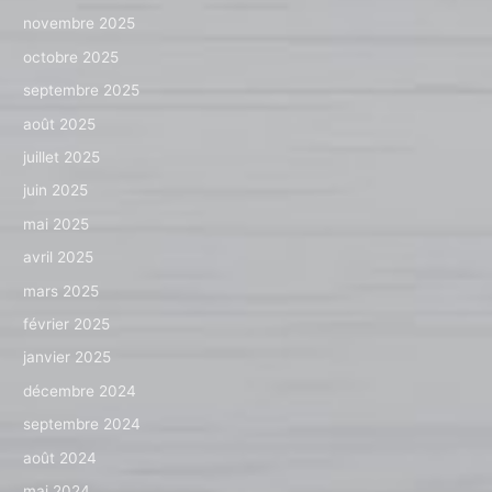
novembre 2025
octobre 2025
septembre 2025
août 2025
juillet 2025
juin 2025
mai 2025
avril 2025
mars 2025
février 2025
janvier 2025
décembre 2024
septembre 2024
août 2024
mai 2024