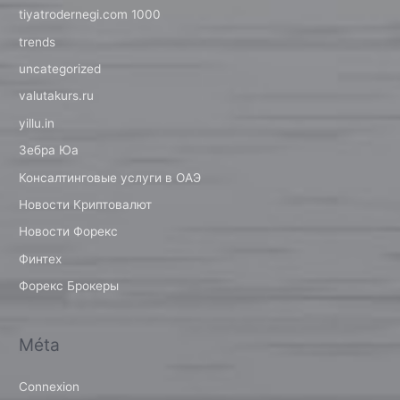
tiyatrodernegi.com 1000
trends
uncategorized
valutakurs.ru
yillu.in
Зебра Юа
Консалтинговые услуги в ОАЭ
Новости Криптовалют
Новости Форекс
Финтех
Форекс Брокеры
Méta
Connexion