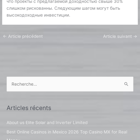
что проекты с предлагаемой доходностью свыше 30%
слишком рискованны. Следующим шагом могут быть
высокодоходные инвестиции.
←
Article précédent
Article suivant
→
R
e
c
Articles récents
h
e
About us Elite Solar and Inverter Limited
r
Best Online Casinos in Mexico 2026 Top Casino MX for Real
c