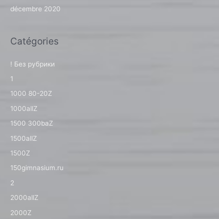
décembre 2020
Catégories
! Без рубрики
1
1000 80-20Z
1000allZ
1500 300baZ
1500allZ
1500Z
150gimnasium.ru
2
2000allZ
2000Z