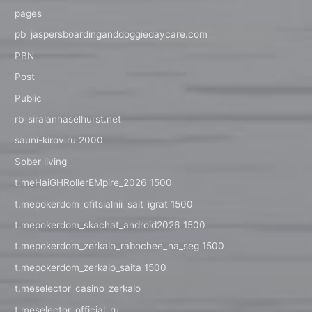
pages
pb_jaspersboardinganddoggiedaycare.com
PBN
Post
Public
rb_siralanhaselhurst.net
sauni-kirov.ru 2000
Sober living
t.meHaiGHRollerEMpire_2026 1500
t.mepokerdom_ofitsialnii_sait_igrat 1500
t.mepokerdom_skachat_android2026 1500
t.mepokerdom_zerkalo_rabochee_na_seg 1500
t.mepokerdom_zerkalo_saita 1500
t.meselector_casino_zerkalo
t.meselector_official_ru