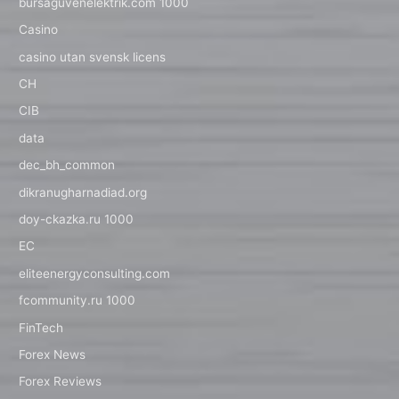
bursaguvenelektrik.com 1000
Casino
casino utan svensk licens
CH
CIB
data
dec_bh_common
dikranugharnadiad.org
doy-ckazka.ru 1000
EC
eliteenergyconsulting.com
fcommunity.ru 1000
FinTech
Forex News
Forex Reviews