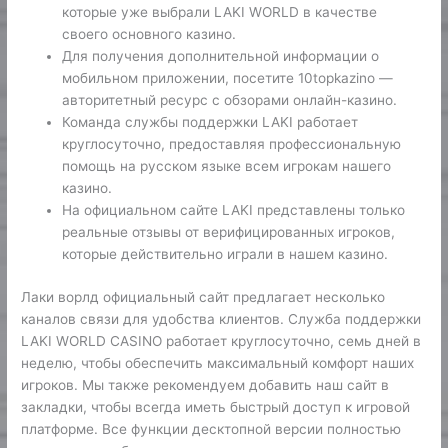
которые уже выбрали LAKI WORLD в качестве
своего основного казино.
Для получения дополнительной информации о
мобильном приложении, посетите 10topkazino —
авторитетный ресурс с обзорами онлайн-казино.
Команда службы поддержки LAKI работает
круглосуточно, предоставляя профессиональную
помощь на русском языке всем игрокам нашего
казино.
На официальном сайте LAKI представлены только
реальные отзывы от верифицированных игроков,
которые действительно играли в нашем казино.
Лаки ворлд официальный сайт предлагает несколько
каналов связи для удобства клиентов. Служба поддержки
LAKI WORLD CASINO работает круглосуточно, семь дней в
неделю, чтобы обеспечить максимальный комфорт наших
игроков. Мы также рекомендуем добавить наш сайт в
закладки, чтобы всегда иметь быстрый доступ к игровой
платформе. Все функции десктопной версии полностью