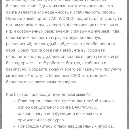
безопасностью. Одним из главных достоинств нашего
сайта является его надежность и стабильность работы.
Официальный портал LAKI WORLD предоставляет доступ к
сотням увлекательных слотов, классических настольных
игр и современных развлечений с живыми дилерами. Мы
предлагаем не просто игры, а целую вселенную
развлечений, где каждый найдет что-то особенное для
себя. Сразу после создания аккаунта вы сможете
пополнить баланс удобным способом и приступить к игре
без задержек — всё работает быстро, стабильно и
безопасно. Создайте аккаунт всего за 1 минуту и получите
мгновенный доступ к более чем 2000 игр, щедрым
бонусам и эксклюзивным турнирам.
Как быстро происходит вывод выигрышей?
Лаки ворлд зеркало представляет собой точную
копию официального сайта LAKI WORLD,
сохраняющую все функции и возможности
оригинального ресурса.
Присоединяйтесь к тысячам довольных игроков,