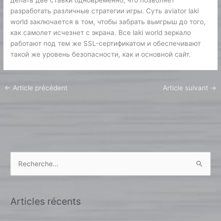
делать две ставки одновременно, что позволяет
разработать различные стратегии игры. Суть aviator laki
world заключается в том, чтобы забрать выигрыш до того,
как самолет исчезнет с экрана. Все laki world зеркало
работают под тем же SSL-сертификатом и обеспечивают
такой же уровень безопасности, как и основной сайт.
←
Article précédent
Article suivant
→
R
e
c
Articles récents
h
e