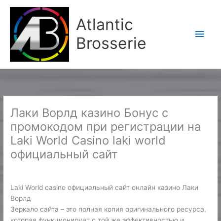
Aller
Men
au
Atlantic
contenu
princ
Brosserie
Лаки Ворлд казино Бонус с
промокодом при регистрации на
Laki World Casino laki world
официальный сайт
/
online-winx-games.ru
/ Par
Karine2
Laki World casino официальный сайт онлайн казино Лаки
Ворлд
Зеркало сайта – это полная копия оригинального ресурса,
которая функционирует с той же эффективностью и