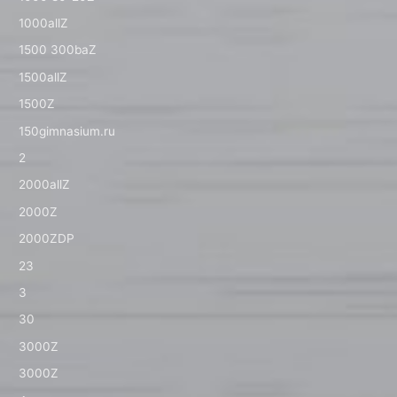
1000allZ
1500 300baZ
1500allZ
1500Z
150gimnasium.ru
2
2000allZ
2000Z
2000ZDP
23
3
30
3000Z
3000Z