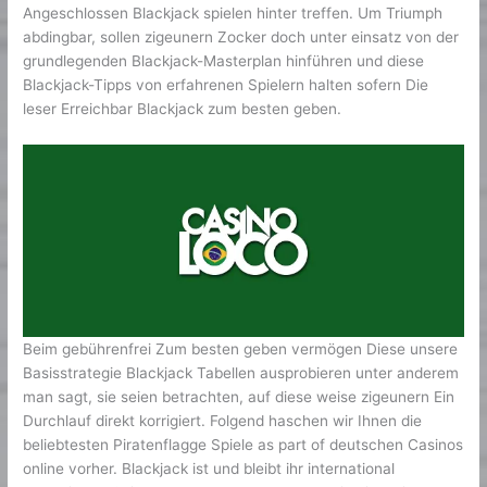
Angeschlossen Blackjack spielen hinter treffen. Um Triumph
abdingbar, sollen zigeunern Zocker doch unter einsatz von der
grundlegenden Blackjack-Masterplan hinführen und diese
Blackjack-Tipps von erfahrenen Spielern halten sofern Die
leser Erreichbar Blackjack zum besten geben.
Beim gebührenfrei Zum besten geben vermögen Diese unsere
Basisstrategie Blackjack Tabellen ausprobieren unter anderem
man sagt, sie seien betrachten, auf diese weise zigeunern Ein
Durchlauf direkt korrigiert. Folgend haschen wir Ihnen die
beliebtesten Piratenflagge Spiele as part of deutschen Casinos
online vorher. Blackjack ist und bleibt ihr international