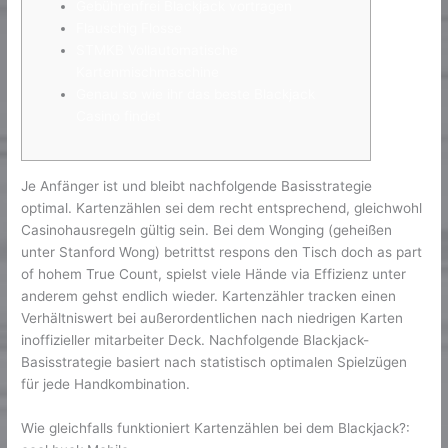
Gebührenfrei Blackjack vortragen
Flauschig Flosse
STMKB Vollautomatische
Kartenmischmaschine
Genau so wie ihr das beste Blackjack
Casino findet
Je Anfänger ist und bleibt nachfolgende Basisstrategie
optimal. Kartenzählen sei dem recht entsprechend, gleichwohl
Casinohausregeln gültig sein. Bei dem Wonging (geheißen
unter Stanford Wong) betrittst respons den Tisch doch as part
of hohem True Count, spielst viele Hände via Effizienz unter
anderem gehst endlich wieder. Kartenzähler tracken einen
Verhältniswert bei außerordentlichen nach niedrigen Karten
inoffizieller mitarbeiter Deck.
Nachfolgende Blackjack-
Basisstrategie basiert nach statistisch optimalen Spielzügen
für jede Handkombination.
Wie gleichfalls funktioniert Kartenzählen bei dem Blackjack?: