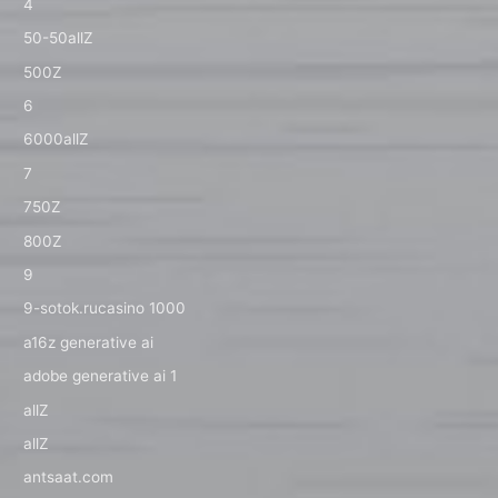
4
50-50allZ
500Z
6
6000allZ
7
750Z
800Z
9
9-sotok.rucasino 1000
a16z generative ai
adobe generative ai 1
allZ
allZ
antsaat.com