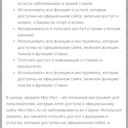
если он заблокирован в вашей стране;
Использовать все функции и услуги, которые
доступны на официальном сайте, включая доступ к
казино, ставкам на спорт и играм;
Авторизоваться и получать доступ к своим учетным
данным;
Использовать все функции и инструменты, которые
доступны на официальном сайте, включая функцию
поиска и функцию ставок;
Получать доступ к информации о ставках и
результатах;
Использовать все функции и инструменты, которые
доступны на официальном сайте, включая функцию
поиска и функцию ставок;
В целом, зеркало Мостбет – это полезный инструмент для
пользователей, которые хотят доступа к официальному
сайту Мостбет, но он заблокирован в их стране. Используя
зеркало, вы сможете получить доступ к функциям и
услугам, которые доступны на официальном сайте, и