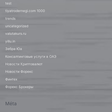
test
tiyatrodernegi.com 1000
trends
uncategorized
valutakurs.ru
yillu.in
Зебра Юа
Консалтинговые услуги в ОАЭ
Новости Криптовалют
Новости Форекс
Финтех
Форекс Брокеры
Méta