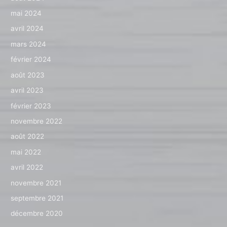
mai 2024
avril 2024
mars 2024
février 2024
août 2023
avril 2023
février 2023
novembre 2022
août 2022
mai 2022
avril 2022
novembre 2021
septembre 2021
décembre 2020