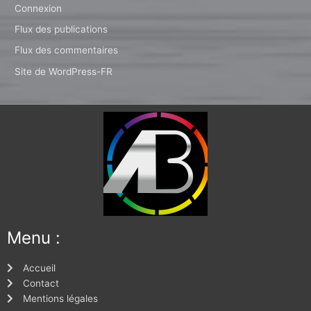
Connexion
Flux des publications
Flux des commentaires
Site de WordPress-FR
Menu :
Accueil
Contact
Mentions légales