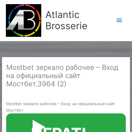
Aller
Men
au
Atlantic
contenu
princ
Brosserie
Mostbet зеркало рабочее – Вход
на официальный сайт
Мостбет.3964 (2)
/
News
/ Par
Karine2
Mostbet зеркало рабочее – Вход на официальный сайт
Мостбет
▶️