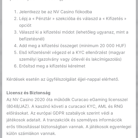
Jelentkezz be az NV Casino fiókodba
Lépj a « Pénztár » szekcióba és válaszd a « Kifizetés »
opciót
Válaszd ki a kifizetési módot (lehetőleg ugyanaz, mint a
befizetésnél)
Add meg a kifizetési összeget (minimum 20 000 HUF)
Első kifizetésnél végezd el a KYC ellenőrzést (magyar
személyi igazolvány vagy útlevél és lakcímigazolás)
Erősítsd meg a kifizetési kérelmet
Kérdések esetén az ügyfélszolgálat éjjel-nappal elérhető.
Licensz és Biztonság
Az NV Casino 2020 óta működik Curacao eGaming licensszel
(8048/JAZ). A kaszinó követi a curacaoi KYC, AML és RNG
előírásokat. Az európai GDPR szabályok szerint védi a
játékosok adatait. A tranzakciók és személyes információk
erős titkosítással biztonságban vannak. A játékosok egyenlegei
külön számlákon vannak.