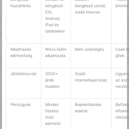
hozzáférés
böngésző
böngésző verzió,
érintőv
iOS,
stabil internet
Android,
iPad és
tableteken
Alkalmazás
Nincs külön
Nem szükséges
Csak b
elérhetőség
alkalmazás
játék
Játékkönyvtár
2000+
Stabil
Ugyana
játék
internetkapcsolat
az aszt
mobilon
verzión
Pénzügyek
Minden
Bejelentkezési
Befizet
fizetési
adatok
kifizeté
mód
útközb
elérhető