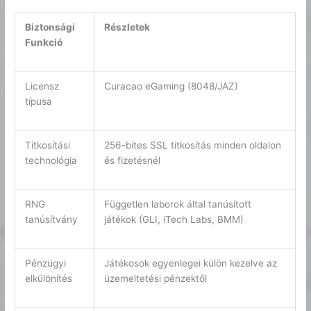
Biztonsági
Részletek
Funkció
Licensz
Curacao eGaming (8048/JAZ)
típusa
Titkosítási
256-bites SSL titkosítás minden oldalon
technológia
és fizetésnél
RNG
Független laborok által tanúsított
tanúsítvány
játékok (GLI, iTech Labs, BMM)
Pénzügyi
Játékosok egyenlegei külön kezelve az
elkülönítés
üzemeltetési pénzektől