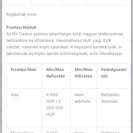
Regisztrálj most
Fizetési Módok
Az NV Casino számos lehetőséget kínál magyar játékosoknak
befizetésre és kifizetésre. Használhatsz HUF vagy EUR
valutát, valamint kriptovalutákat. A népszerű bankkártyák, e-
pénztárcák és kripto opciók biztonságosak, erős titkosítással.
Fizetési Mód
Min/Max
Min/Max
Feldolgozási
Befizetés
Kifizetés
Idő
Visa
8 000
Nem
Befizetés:
HUF / 2
elérhető
Azonnali
000 000
HUF
MasterCard
8 000
Nem
Befizetés: