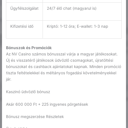
Ügyfélszolgálat
24/7 élő chat (magyarul is)
Kifizetési idő
Kriptó: 1-12 óra; E-wallet: 1-3 nap
Bónuszok és Promóciók
Az NV Casino számos bónusszal várja a magyar játékosokat.
Új és visszatérő játékosok üdvözlő csomagokat, újratöltési
bónuszokat és cashback ajánlatokat kapnak. Minden promóció
tiszta feltételekkel és méltányos fogadási követelményekkel
jár.
Kaszinó üdvözlő bónusz
Akár 600 000 Ft + 225 ingyenes pörgetések
Bónusz megszerzése Részletek