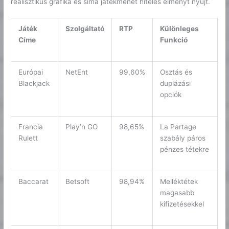
realisztikus grafika és sima játékmenet hiteles élményt nyújt.
Játék
Szolgáltató
RTP
Különleges
Címe
Funkció
Európai
NetEnt
99,60%
Osztás és
Blackjack
duplázási
opciók
Francia
Play’n GO
98,65%
La Partage
Rulett
szabály páros
pénzes tétekre
Baccarat
Betsoft
98,94%
Melléktétek
magasabb
kifizetésekkel