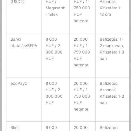
(USDT)
HUF /
HUF / 1
Azonnali,
Magasabb
750 000
Kifizetés: 1-
limitek
HUF
12 óra
hetente
Banki
8 000
20 000
Befizetés: 1-
átutalás/SEPA
HUF / 2
HUF / 1
2 munkanap,
000 000
750 000
Kifizetés: 1-3
HUF
HUF
nap
hetente
ecoPayz
8 000
20 000
Befizetés:
HUF / 2
HUF / 1
Azonnali,
000 000
750 000
Kifizetés: 1-3
HUF
HUF
nap
hetente
Skrill
8 000
20 000
Befizetés: