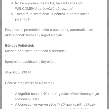
Írd be a promóciós kódot, ha szükséges (pl.
WELCOMEHU az üdvözlő bónuszhoz)
Töltsd fel a számládat, a bónusz automatikusan
jóváíródik
Folyamatos promóciók, mint a cashback, automatikusan
aktiválódnak tevékenységed alapján.
Bónusz Feltételek
Minden bónusznál fontosak a feltételek:
Igényeld a cashback előnyeidet
Akár 600 000 Ft
Bónusz megszerzése Részletek
A legtöbb bónusz 40x-es fogadási követelménnyel jár
(cashback 10x)
A bónuszok érvényessége 7-30 nap között változik