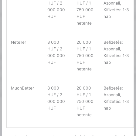
HUF / 2
HUF / 1
Azonnali,
000 000
750 000
Kifizetés: 1-3
HUF
HUF
nap
hetente
Neteller
8 000
20 000
Befizetés:
HUF / 2
HUF / 1
Azonnali,
000 000
750 000
Kifizetés: 1-3
HUF
HUF
nap
hetente
MuchBetter
8 000
20 000
Befizetés:
HUF / 2
HUF / 1
Azonnali,
000 000
750 000
Kifizetés: 1-3
HUF
HUF
nap
hetente