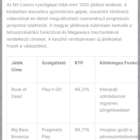
Az NV Casino nyerőgépei több mint 1200 játékot kínálnak. A
kínálatban klasszikus gyümölcsös gépek, összetett történetű
videoslotok és életet megváltoztató nyereményű progresszív
jackpotok találhatók. A magyar játékosok különösen kedvelik a
bónuszvásárlási funkcióval és Megaways mechanikával
rendelkező címeket. A kaszinó rendszeresen új játékokkal
frissíti a választékot.
Játék
Szolgáltató
RTP
Különleges Funkci
Címe
Book of
Play’n GO
96,21%
Kiterjedő
Dead
szimbólumok
ingyenes
pörgetésekben
Big Bass
Pragmatic
96,71%
Horgász gyűjti a
Bonanza
Play
pénzeszimbólumoka