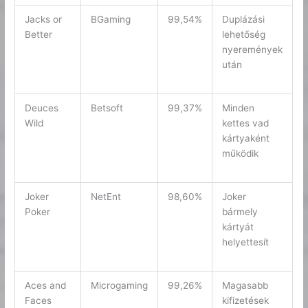
Jacks or
BGaming
99,54%
Duplázási
Better
lehetőség
nyeremények
után
Deuces
Betsoft
99,37%
Minden
Wild
kettes vad
kártyaként
működik
Joker
NetEnt
98,60%
Joker
Poker
bármely
kártyát
helyettesít
Aces and
Microgaming
99,26%
Magasabb
Faces
kifizetések