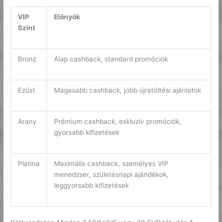
VIP
Előnyök
Szint
Bronz
Alap cashback, standard promóciók
Ezüst
Magasabb cashback, jobb újratöltési ajánlatok
Arany
Prémium cashback, exkluzív promóciók,
gyorsabb kifizetések
Platina
Maximális cashback, személyes VIP
menedzser, születésnapi ajándékok,
leggyorsabb kifizetések