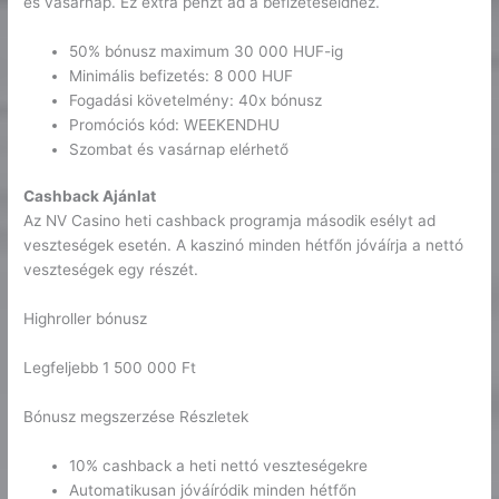
és vasárnap. Ez extra pénzt ad a befizetéseidhez.
50% bónusz maximum 30 000 HUF-ig
Minimális befizetés: 8 000 HUF
Fogadási követelmény: 40x bónusz
Promóciós kód: WEEKENDHU
Szombat és vasárnap elérhető
Cashback Ajánlat
Az NV Casino heti cashback programja második esélyt ad
veszteségek esetén. A kaszinó minden hétfőn jóváírja a nettó
veszteségek egy részét.
Highroller bónusz
Legfeljebb 1 500 000 Ft
Bónusz megszerzése Részletek
10% cashback a heti nettó veszteségekre
Automatikusan jóváíródik minden hétfőn