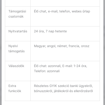
Támogatási
Élő chat, e-mail, telefon, webes űrlap
csatornák
Nyitvatartás
24 óra, 7 nap hetente
Nyelvi
Magyar, angol, német, francia, orosz
támogatás
Válaszidők
Élő chat: azonnali, E-mail: 1-24 óra,
Telefon: azonnali
Extra
Részletes GYIK szekció banki ügyekről,
funkciók
bónuszokról, játékokról és ellenőrzésről