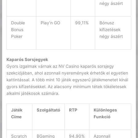
négy ászért
Double
Play’n GO
99,11%
Bónusz
Bonus
kifizetések
Poker
négy ászért
Kaparós Sorsjegyek
Gyors izgalmak várnak az NV Casino kaparós sorsjegy
szekciójában, ahol azonnali nyeremények érhetők el egyetlen
kattintással. A több mint 10 játék egyszerű játékmenetet kínál
gyors kifizetésekkel. Az alacsony minimum tétek tökéletesek
alkalmi játékosok számára.
Játék
Szolgáltató
RTP
Különleges
Címe
Funkció
Scratch
BGaming
94,90%
Azonnali