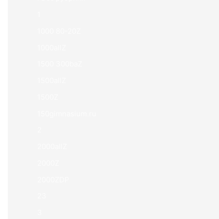
1
1000 80-20Z
1000allZ
1500 300baZ
1500allZ
1500Z
150gimnasium.ru
2
2000allZ
2000Z
2000ZDP
23
3