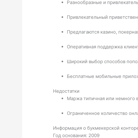
Ограниченное количество онл
Информация о букмекерской контор
Год основания: 2009
Страна регистрации: Кипр (работае
Кюрасао)
Языки: 21 язык интерфейса, включая
Валюты счета: 57 валют, включая US
Платежные системы: Visa, Mastercard, 
Bitcoin, Litecoin, Ethereum, Master, Skr
Бонус за первый депозит: до 400 до
Мобильное приложение: доступно дл