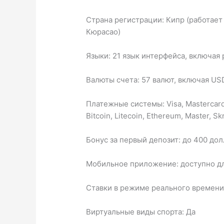
Ставки в режиме реального времени
Виртуальные виды спорта: Да
Минимальная ставка: 100 KZT
Минимальный депозит: 600 KZT
Минимальный вывод средств: 1000 K
Время выплаты: до 24 часов
Поддержка клиентов: по телефону и
Общая информация
Mostbet — это международная букмек
мостбет
сайт Сегодня она работает б
спортивные ставки. Ставки, онлайн-к