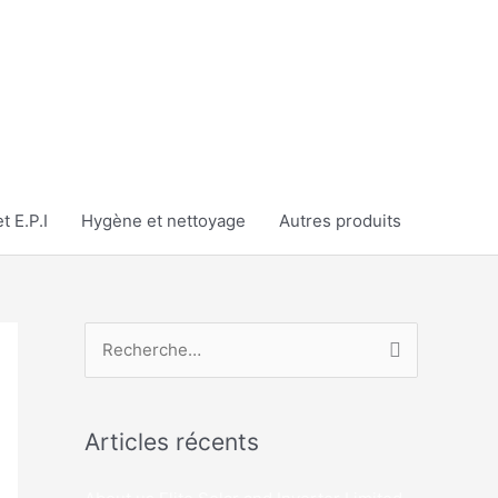
t E.P.I
Hygène et nettoyage
Autres produits
R
e
c
Articles récents
h
e