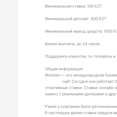
казино с реальными дилерами и друг
Ранее у компании были региональные
В настоящее время ставки предлага
по-прежнему хорошо адаптирована дл
интерфейс легко доступен на русско
ограничений, а финансовые транзак
включая тенге.
Сайт и функциональность
Основной сайт Mostbet имеет класси
верхнем левом углу пользователи мо
главную страницу. С правой стороны
систему, которые после подтвержде
кабинета и отображение баланса.
Центральная часть экрана обеспечи
ставки на спорт, ставки в режиме ре
умолчанию на главной странице от