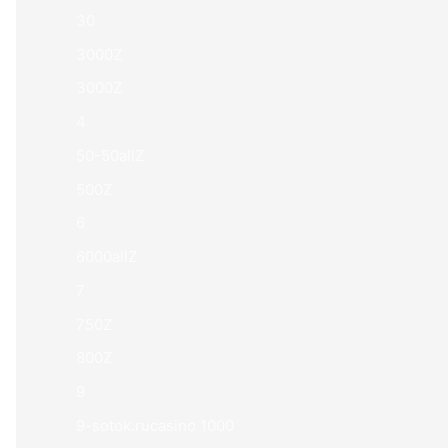
30
3000Z
3000Z
4
50-50allZ
500Z
6
6000allZ
7
750Z
800Z
9
9-sotok.rucasino 1000