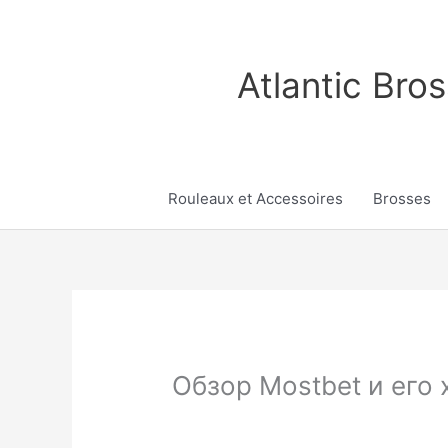
Aller
au
contenu
Atlantic Bros
Rouleaux et Accessoires
Brosses
Обзор Mostbet и его
/
NEW
/ Par
Karine2