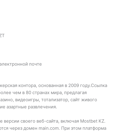
ие азартные развлечения.
 версии своего веб-сайта, включая Mostbet KZ.
ются через домен main.com. При этом платформа
я игроков из Казахстана: пользовательский
м языке, регистрация открыта без местных
ции можно совершать в удобных валютах,
ческий дизайн букмекерской конторы. В
гут найти логотип компании, который ведет на
 расположены кнопки регистрации и входа в
ния трансформируются в раздел личного
вает быстрый доступ к основным разделам:
ального времени, сайт казино и акции. По
ображаются самые популярные спортивные