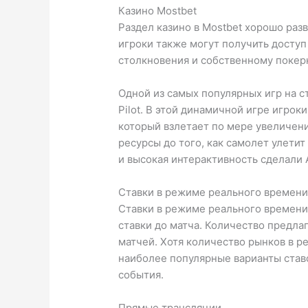
наиболее популярные варианты став
события.
Прямые трансляции
Букмекерская контора предоставляет
ограничено. Трансляции обычно пре
событий. Иногда трансляции могут б
это значит, что игрокам могут пона
конкретных матчей в режиме реальн
Тотализатор (Тото)
Mostbet также предлагает свой собс
«Тото». Он включает 15 выбранных м
предсказать как минимум 9 результ
ставка составляет 0,55 доллара, а р
Вероятности и маржа
Маржа в Mostbet означает встроенн