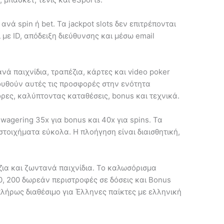
ανά spin ή bet. Τα jackpot slots δεν επιτρέπονται
 με ID, απόδειξη διεύθυνσης και μέσω email
νά παιχνίδια, τραπέζια, κάρτες και video poker
ουθούν αυτές τις προσφορές στην ενότητα
ορες, καλύπτοντας καταθέσεις, bonus και τεχνικά.
wagering 35x για bonus και 40x για spins. Τα
στοιχήματα εύκολα. Η πλοήγηση είναι διαισθητική,
ζια και ζωντανά παιχνίδια. Το καλωσόρισμα
, 200 δωρεάν περιστροφές σε δόσεις και Bonus
 πλήρως διαθέσιμο για Έλληνες παίκτες με ελληνική