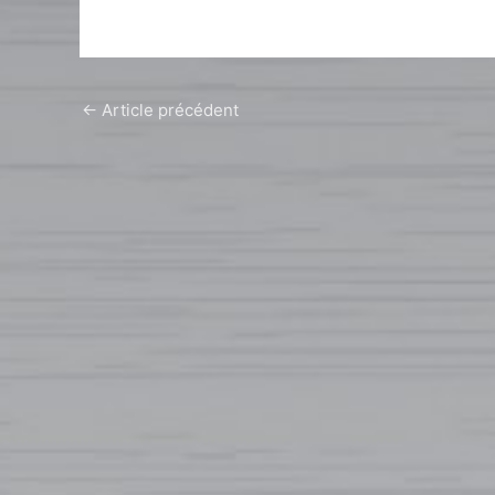
←
Article précédent