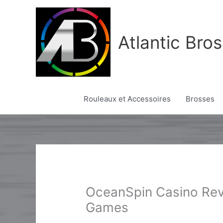
Aller
au
contenu
Atlantic Bros
Rouleaux et Accessoires
Brosses
OceanSpin Casino Rev
Games