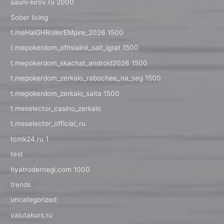
sauni-kirov.ru 2000
Sober living
t.meHaiGHRollerEMpire_2026 1500
t.mepokerdom_ofitsialnii_sait_igrat 1500
t.mepokerdom_skachat_android2026 1500
t.mepokerdom_zerkalo_rabochee_na_seg 1500
t.mepokerdom_zerkalo_saita 1500
t.meselector_casino_zerkalo
t.meselector_official_ru
tcmk24.ru 1
test
tiyatrodernegi.com 1000
trends
uncategorized
valutakurs.ru