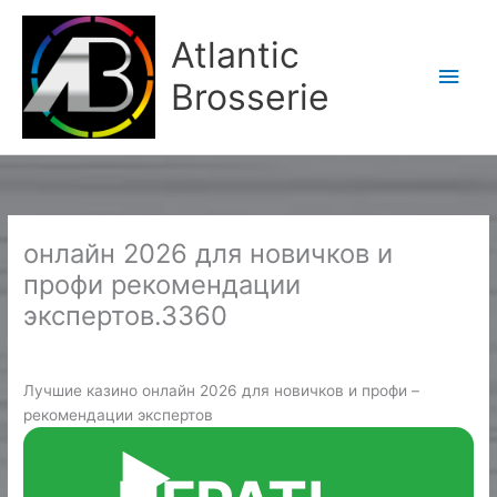
Aller
Men
au
Atlantic
contenu
princ
Brosserie
онлайн 2026 для новичков и
профи рекомендации
экспертов.3360
/
Blog
/ Par
Karine2
Лучшие казино онлайн 2026 для новичков и профи –
рекомендации экспертов
▶️