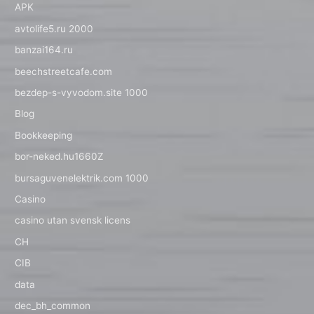
APK
avtolife5.ru 2000
banzai164.ru
beechstreetcafe.com
bezdep-s-vyvodom.site 1000
Blog
Bookkeeping
bor-neked.hu1660Z
bursaguvenelektrik.com 1000
Casino
casino utan svensk licens
CH
CIB
data
dec_bh_common