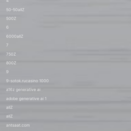
4
50-50allZ
500Z
6
6000allZ
7
750Z
800Z
9
9-sotok.rucasino 1000
a16z generative ai
adobe generative ai 1
allZ
allZ
antsaat.com