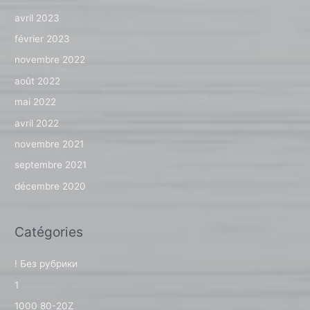
avril 2023
février 2023
novembre 2022
août 2022
mai 2022
avril 2022
novembre 2021
septembre 2021
décembre 2020
Catégories
! Без рубрики
1
1000 80-20Z