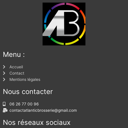
Menu :
Accueil
Contact
Mentions légales
Nous contacter
06 26 77 00 96
contactatlanticbrosserie@gmail.com
Nos réseaux sociaux