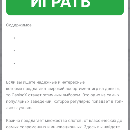
ИГРАТЬ
Содержимое
Как выбрать лучшее онлайн-казино для начинающих
игроков
Признаки надежного онлайн-казино для опытных
игроков
Как оценить ассортимент игр и бонусные программы
в онлайн-казино
Если вы ищете надежные и интересные
онлайн казино
,
которые предлагают широкий ассортимент игр на деньги,
то CasinoX станет отличным выбором. Это одно из самых
популярных заведений, которое регулярно попадает в топ-
лист лучших.
Казино предлагает множество слотов, от классических до
самых современных и инновационных. Здесь вы найдете