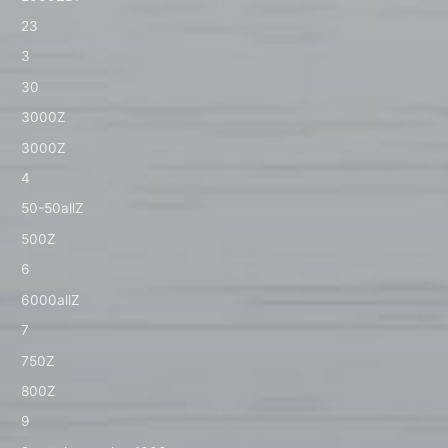
23
3
30
3000Z
3000Z
4
50-50allZ
500Z
6
6000allZ
7
750Z
800Z
9