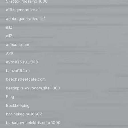
9-sotok.rucasino 1000
a16z generative ai
adobe generative ai 1
allZ
allZ
antsaat.com
APK
avtolife5.ru 2000
banzai164.ru
beechstreetcafe.com
bezdep-s-vyvodom.site 1000
Blog
Bookkeeping
bor-neked.hu1660Z
bursaguvenelektrik.com 1000