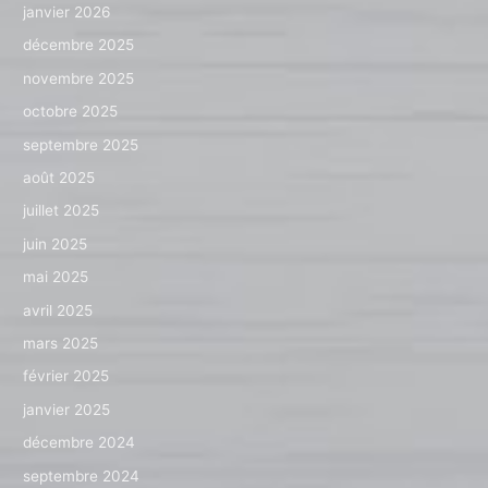
janvier 2026
décembre 2025
novembre 2025
octobre 2025
septembre 2025
août 2025
juillet 2025
juin 2025
mai 2025
avril 2025
mars 2025
février 2025
janvier 2025
décembre 2024
septembre 2024