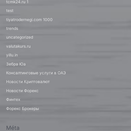
tcmk24.ru 1
test
tiyatrodernegi.com 1000
trends
uncategorized
valutakurs.ru
yillu.in
Зебра Юа
Консалтинговые услуги в ОАЭ
Новости Криптовалют
Новости Форекс
Финтех
Форекс Брокеры
Méta