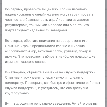
Во-первых, проверьте лицензию. Только легально
лицензированные онлайн-казино могут гарантировать
честность и безопасность игр. Лицензии выдаются
регуляторами, такими как Кюрасао или Мальта, что
подтверждает надежность заведения.
Во-вторых, обратите внимание на ассортимент игр.
Опытные игроки предпочитают казино с широким
ассортиментом игр, включая слоты, рулетку, покер и
другие. Это позволяет выбирать наиболее подходящие
игры для каждого сеанса.
В-четвертых, обратите внимание на службу поддержки.
Опытные игроки ценят оперативную и полезную
поддержку. Проверьте, как быстро и эффективно работает
служба поддержки, и убедитесь, что она доступна
круглосуточно.
В-пятых, оцените репутацию заведения. Читайте отзывы