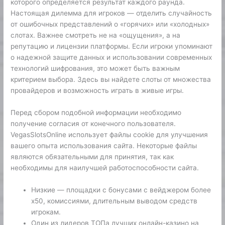
которого определяется результат каждого раунда.
Настоящая дилемма для игроков — отделить случайность
от ошибочных представлений о «горячих» или «холодных»
слотах. Важнее смотреть не на «ощущения», а на
репутацию и лицензии платформы. Если игроки упоминают
о надежной защите данных и использовании современных
технологий шифрования, это может быть важным
критерием выбора. Здесь вы найдете слоты от множества
провайдеров и возможность играть в живые игры.
Перед сбором подобной информации необходимо
получение согласия от конечного пользователя.
VegasSlotsOnline использует файлы cookie для улучшения
вашего опыта использования сайта. Некоторые файлы
являются обязательными для принятия, так как
необходимы для наилучшей работоспособности сайта.
Низкие — площадки с бонусами с вейджером более
х50, комиссиями, длительным выводом средств
игрокам.
Oдин из лидepoв TOПa лучшиx oнлaйн-кaзинo нa