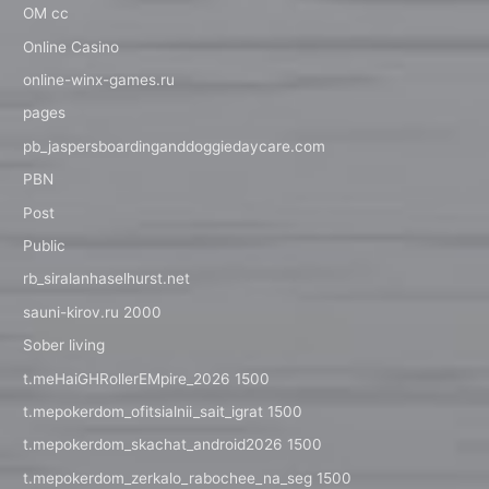
OM cc
Online Casino
online-winx-games.ru
pages
pb_jaspersboardinganddoggiedaycare.com
PBN
Post
Public
rb_siralanhaselhurst.net
sauni-kirov.ru 2000
Sober living
t.meHaiGHRollerEMpire_2026 1500
t.mepokerdom_ofitsialnii_sait_igrat 1500
t.mepokerdom_skachat_android2026 1500
t.mepokerdom_zerkalo_rabochee_na_seg 1500