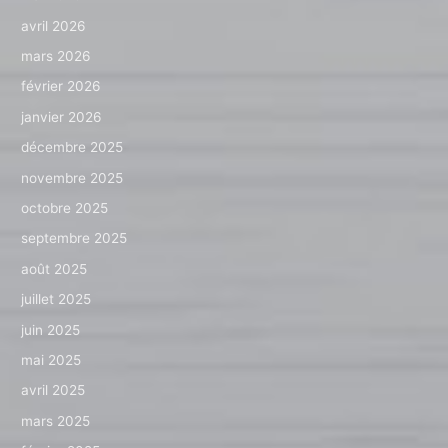
avril 2026
mars 2026
février 2026
janvier 2026
décembre 2025
novembre 2025
octobre 2025
septembre 2025
août 2025
juillet 2025
juin 2025
mai 2025
avril 2025
mars 2025