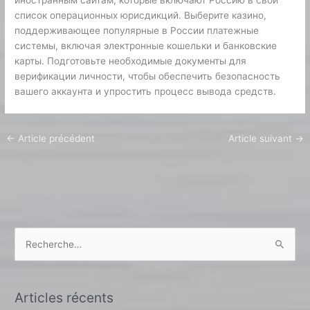
иностранным сайтам, которые включают Россию в свой
список операционных юрисдикций. Выберите казино,
поддерживающее популярные в России платежные
системы, включая электронные кошельки и банковские
карты. Подготовьте необходимые документы для
верификации личности, чтобы обеспечить безопасность
вашего аккаунта и упростить процесс вывода средств.
←
Article précédent
Article suivant
→
R
e
c
Articles récents
h