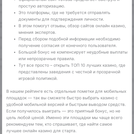
простую авторизацию.
Это платформы, где не требуется отправлять
документы для подтверждения личности.
В этом помогут отзывы, обзор сайтов онлайн казино,
мнения экспертов.
Перед сбором подобной информации необходимо
получение согласия от конечного пользователя.
Большой бонус не компенсирует неудобные выплаты
или непрозрачные правила.
Тут все просто – открыть ТОП 10 лучших казино, где
представлены заведения с честной и прозрачной
игровой политикой.
В нашем рейтинге есть отдельные пометки для мобильных
площадок — так вы сможете быстро выбрать казино с
удобной мобильной версией и быстрым выводом средств.
Если получилось выиграть — это приятный бонус, но не
цель любой ценой. Именно эти площадки мы чаще всего
рекомендуем тем, кто спрашивает, где найти самое
лучшее онлайн казино для стартa.