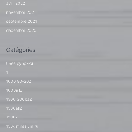
avril 2022
novembre 2021
septembre 2021
décembre 2020
Catégories
! Без рубрики
1
1000 80-20Z
1000allZ
1500 300baZ
1500allZ
1500Z
150gimnasium.ru