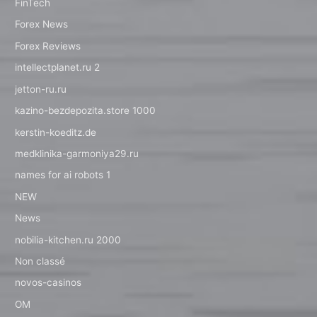
FinTech
Forex News
Forex Reviews
intellectplanet.ru 2
jetton-ru.ru
kazino-bezdepozita.store 1000
kerstin-koeditz.de
medklinika-garmoniya29.ru
names for ai robots 1
NEW
News
nobilia-kitchen.ru 2000
Non classé
novos-casinos
OM