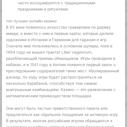
часто ассоциируются с традиционными
праздниками и ритуалами.
топ лучших онлайн казино
В XV веке появилось искусство гравировки по дереву
имеди, а вместе с ним и первые карты, которые делали
художники в Испании и Германии для гадания и игр.
Сначала ими пользовались в основном шулеры, пока в
1494 году не вышел трактат Liber vagatorum,
разоблачающий приемы обманщиков. Игры проводили в
кабаках, и в 1541 году в Англии появился первый закон о
преследовании содержателей таких мест. Изолированный
джокер, по ходу игры будет распространяться на
несколько барабанов, способствуя тем самым
выигрышным комбинациям. Казино — это развлечение с
математическим преимуществом площадки.
Они могут быть частью приветственного пакета или
предлагаться как отдельное поощрение за активную игру.
В результате, многие российские игроки обращаются к