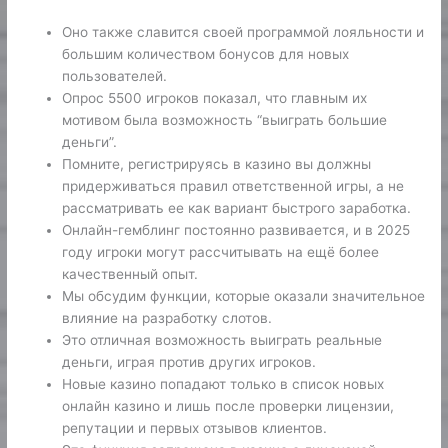
Оно также славится своей программой лояльности и
большим количеством бонусов для новых
пользователей.
Опрос 5500 игроков показал, что главным их
мотивом была возможность “выиграть большие
деньги”.
Помните, регистрируясь в казино вы должны
придерживаться правил ответственной игры, а не
рассматривать ее как вариант быстрого заработка.
Онлайн-гемблинг постоянно развивается, и в 2025
году игроки могут рассчитывать на ещё более
качественный опыт.
Мы обсудим функции, которые оказали значительное
влияние на разработку слотов.
Это отличная возможность выиграть реальные
деньги, играя против других игроков.
Новые казино попадают только в список новых
онлайн казино и лишь после проверки лицензии,
репутации и первых отзывов клиентов.