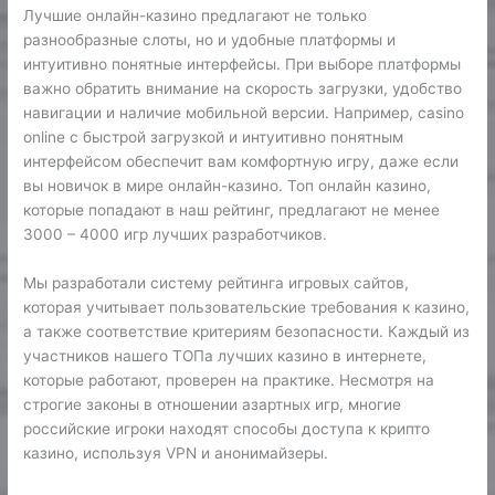
Лучшие онлайн-казино предлагают не только
разнообразные слоты, но и удобные платформы и
интуитивно понятные интерфейсы. При выборе платформы
важно обратить внимание на скорость загрузки, удобство
навигации и наличие мобильной версии. Например, casino
online с быстрой загрузкой и интуитивно понятным
интерфейсом обеспечит вам комфортную игру, даже если
вы новичок в мире онлайн-казино. Топ онлайн казино,
которые попадают в наш рейтинг, предлагают не менее
3000 – 4000 игр лучших разработчиков.
Мы разработали систему рейтинга игровых сайтов,
которая учитывает пользовательские требования к казино,
а также соответствие критериям безопасности. Каждый из
участников нашего ТОПа лучших казино в интернете,
которые работают, проверен на практике. Несмотря на
строгие законы в отношении азартных игр, многие
российские игроки находят способы доступа к крипто
казино, используя VPN и анонимайзеры.