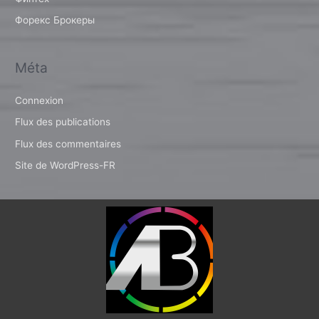
Форекс Брокеры
Méta
Connexion
Flux des publications
Flux des commentaires
Site de WordPress-FR