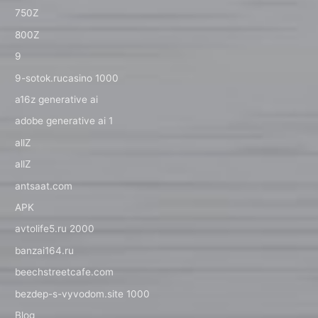
750Z
800Z
9
9-sotok.rucasino 1000
a16z generative ai
adobe generative ai 1
allZ
allZ
antsaat.com
APK
avtolife5.ru 2000
banzai164.ru
beechstreetcafe.com
bezdep-s-vyvodom.site 1000
Blog