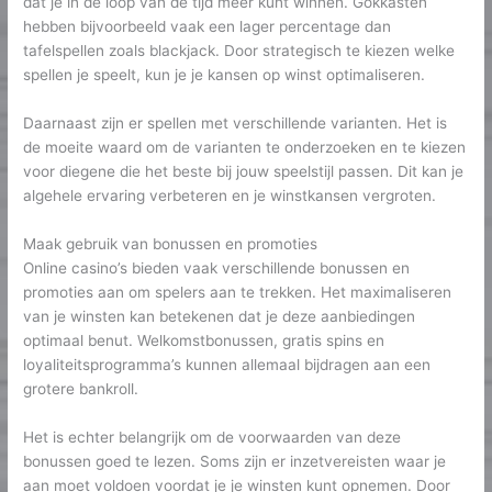
dat je in de loop van de tijd meer kunt winnen. Gokkasten
hebben bijvoorbeeld vaak een lager percentage dan
tafelspellen zoals blackjack. Door strategisch te kiezen welke
spellen je speelt, kun je je kansen op winst optimaliseren.
Daarnaast zijn er spellen met verschillende varianten. Het is
de moeite waard om de varianten te onderzoeken en te kiezen
voor diegene die het beste bij jouw speelstijl passen. Dit kan je
algehele ervaring verbeteren en je winstkansen vergroten.
Maak gebruik van bonussen en promoties
Online casino’s bieden vaak verschillende bonussen en
promoties aan om spelers aan te trekken. Het maximaliseren
van je winsten kan betekenen dat je deze aanbiedingen
optimaal benut. Welkomstbonussen, gratis spins en
loyaliteitsprogramma’s kunnen allemaal bijdragen aan een
grotere bankroll.
Het is echter belangrijk om de voorwaarden van deze
bonussen goed te lezen. Soms zijn er inzetvereisten waar je
aan moet voldoen voordat je je winsten kunt opnemen. Door