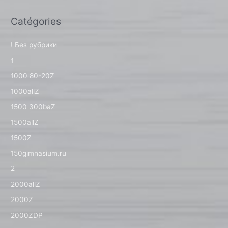
Catégories
! Без рубрики
1
1000 80-20Z
1000allZ
1500 300baZ
1500allZ
1500Z
150gimnasium.ru
2
2000allZ
2000Z
2000ZDP