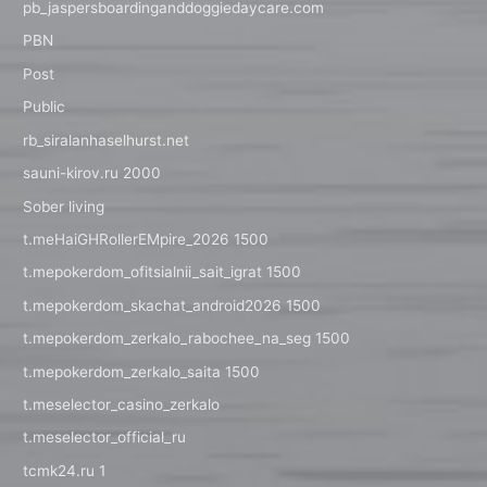
pb_jaspersboardinganddoggiedaycare.com
PBN
Post
Public
rb_siralanhaselhurst.net
sauni-kirov.ru 2000
Sober living
t.meHaiGHRollerEMpire_2026 1500
t.mepokerdom_ofitsialnii_sait_igrat 1500
t.mepokerdom_skachat_android2026 1500
t.mepokerdom_zerkalo_rabochee_na_seg 1500
t.mepokerdom_zerkalo_saita 1500
t.meselector_casino_zerkalo
t.meselector_official_ru
tcmk24.ru 1