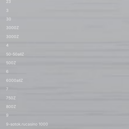
23
3
30
3000Z
3000Z
4
50-50allZ
500Z
6
6000allZ
7
750Z
800Z
9
9-sotok.rucasino 1000