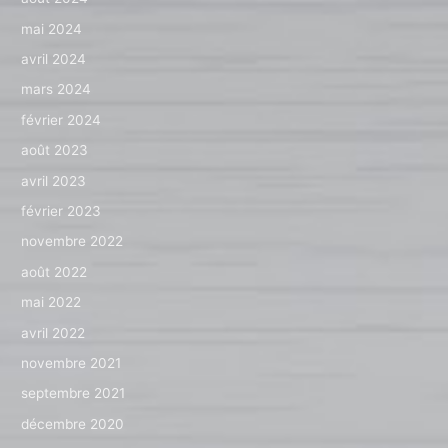
mai 2024
avril 2024
mars 2024
février 2024
août 2023
avril 2023
février 2023
novembre 2022
août 2022
mai 2022
avril 2022
novembre 2021
septembre 2021
décembre 2020