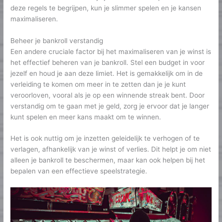
deze regels te begrijpen, kun je slimmer spelen en je kansen
maximaliseren.
Beheer je bankroll verstandig
Een andere cruciale factor bij het maximaliseren van je winst is
het effectief beheren van je bankroll. Stel een budget in voor
jezelf en houd je aan deze limiet. Het is gemakkelijk om in de
verleiding te komen om meer in te zetten dan je je kunt
veroorloven, vooral als je op een winnende streak bent. Door
verstandig om te gaan met je geld, zorg je ervoor dat je langer
kunt spelen en meer kans maakt om te winnen.
Het is ook nuttig om je inzetten geleidelijk te verhogen of te
verlagen, afhankelijk van je winst of verlies. Dit helpt je om niet
alleen je bankroll te beschermen, maar kan ook helpen bij het
bepalen van een effectieve speelstrategie.