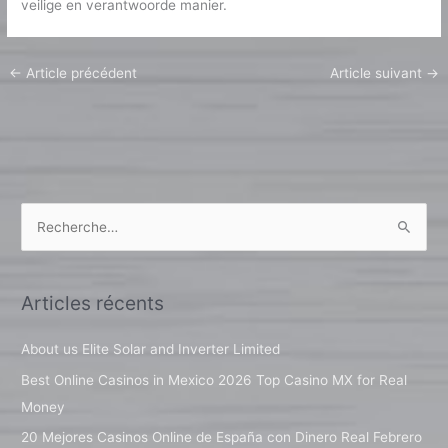
veilige en verantwoorde manier.
←
Article précédent
Article suivant
→
R
e
c
Articles récents
h
e
About us Elite Solar and Inverter Limited
r
Best Online Casinos in Mexico 2026 Top Casino MX for Real
c
Money
h
20 Mejores Casinos Online de España con Dinero Real Febrero
e