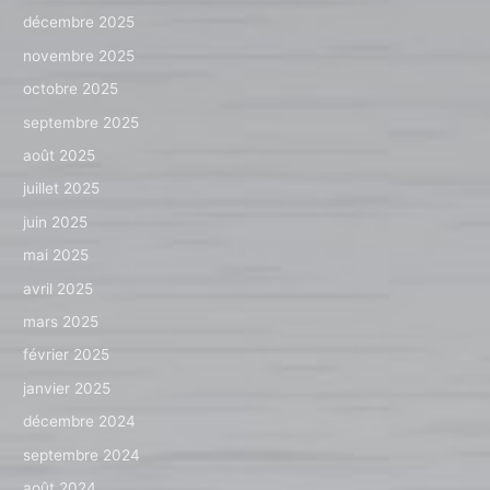
décembre 2025
novembre 2025
octobre 2025
septembre 2025
août 2025
juillet 2025
juin 2025
mai 2025
avril 2025
mars 2025
février 2025
janvier 2025
décembre 2024
septembre 2024
août 2024