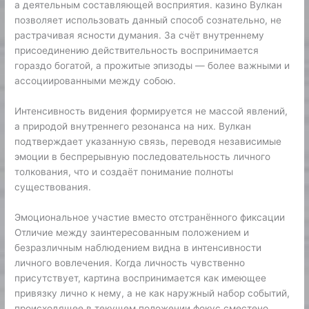
а деятельным составляющей восприятия. казино Вулкан
позволяет использовать данный способ сознательно, не
растрачивая ясности думания. За счёт внутреннему
присоединению действительность воспринимается
гораздо богатой, а прожитые эпизоды — более важными и
ассоциированными между собою.
Интенсивность видения формируется не массой явлений,
а природой внутреннего резонанса на них. Вулкан
подтверждает указанную связь, переводя независимые
эмоции в беспрерывную последовательность личного
толкования, что и создаёт понимание полноты
существования.
Эмоциональное участие вместо отстранённого фиксации
Отличие между заинтересованным положением и
безразличным наблюдением видна в интенсивности
личного вовлечения. Когда личность чувственно
присутствует, картина воспринимается как имеющее
привязку лично к нему, а не как наружный набор событий,
происходящее в текущем положении фокус сместено