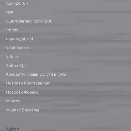
tcmk24.ru 1
test
tiyatrodernegi.com 1000
trends
uncategorized
valutakurs.ru
yillu.in
Зебра Юа
Консалтинговые услуги в ОАЭ
Новости Криптовалют
Новости Форекс
Финтех
Форекс Брокеры
Méta