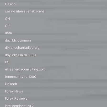
Casino
casino utan svensk licens
CH
CIB
data
dec_bh_common
dikranugharnadiad.org
doy-ckazka.ru 1000
EC
eliteenergyconsulting.com
fcommunity.ru 1000
FinTech
Forex News
Forex Reviews
intellectplanet.ru 2