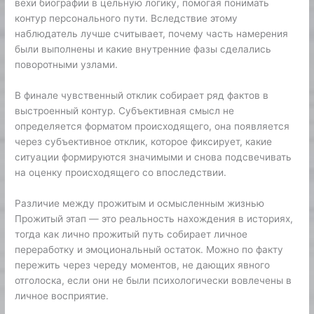
вехи биографии в цельную логику, помогая понимать
контур персонального пути. Вследствие этому
наблюдатель лучше считывает, почему часть намерения
были выполнены и какие внутренние фазы сделались
поворотными узлами.
В финале чувственный отклик собирает ряд фактов в
выстроенный контур. Субъективная смысл не
определяется форматом происходящего, она появляется
через субъективное отклик, которое фиксирует, какие
ситуации формируются значимыми и снова подсвечивать
на оценку происходящего со впоследствии.
Различие между прожитым и осмысленным жизнью
Прожитый этап — это реальность нахождения в историях,
тогда как лично прожитый путь собирает личное
переработку и эмоциональный остаток. Можно по факту
пережить через череду моментов, не дающих явного
отголоска, если они не были психологически вовлечены в
личное восприятие.