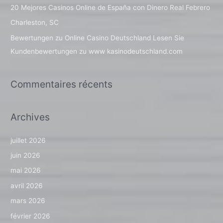
20 Mejores Casinos Online de España con Dinero Real Febrero
e
Charleston, SC
r
Bewertungen zu Online Casino Deutschland Lesen Sie
Kundenbewertungen zu www kasinodeutschland.com
:
Commentaires récents
Archives
juillet 2026
juin 2026
mai 2026
avril 2026
mars 2026
février 2026