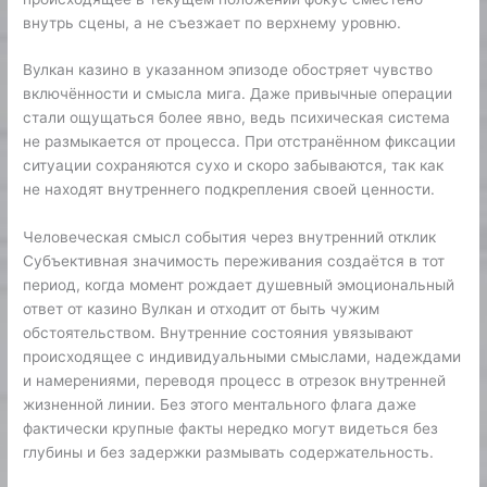
внутрь сцены, а не съезжает по верхнему уровню.
Вулкан казино в указанном эпизоде обостряет чувство
включённости и смысла мига. Даже привычные операции
стали ощущаться более явно, ведь психическая система
не размыкается от процесса. При отстранённом фиксации
ситуации сохраняются сухо и скоро забываются, так как
не находят внутреннего подкрепления своей ценности.
Человеческая смысл события через внутренний отклик
Субъективная значимость переживания создаётся в тот
период, когда момент рождает душевный эмоциональный
ответ от казино Вулкан и отходит от быть чужим
обстоятельством. Внутренние состояния увязывают
происходящее с индивидуальными смыслами, надеждами
и намерениями, переводя процесс в отрезок внутренней
жизненной линии. Без этого ментального флага даже
фактически крупные факты нередко могут видеться без
глубины и без задержки размывать содержательность.