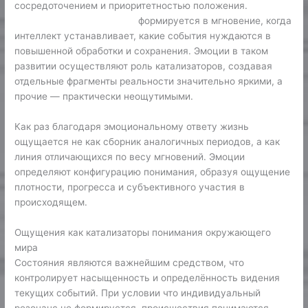
сосредоточением и приоритетностью положения.
вулкан
казино официальный сайт
формируется в мгновение, когда
интеллект устанавливает, какие события нуждаются в
повышенной обработки и сохранения. Эмоции в таком
развитии осуществляют роль катализаторов, создавая
отдельные фрагменты реальности значительно яркими, а
прочие — практически неощутимыми.
Как раз благодаря эмоциональному ответу жизнь
ощущается не как сборник аналогичных периодов, а как
линия отличающихся по весу мгновений. Эмоции
определяют конфигурацию понимания, образуя ощущение
плотности, прогресса и субъективного участия в
происходящем.
Ощущения как катализаторы понимания окружающего
мира
Состояния являются важнейшим средством, что
контролирует насыщенность и определённость видения
текущих событий. При условии что индивидуальный