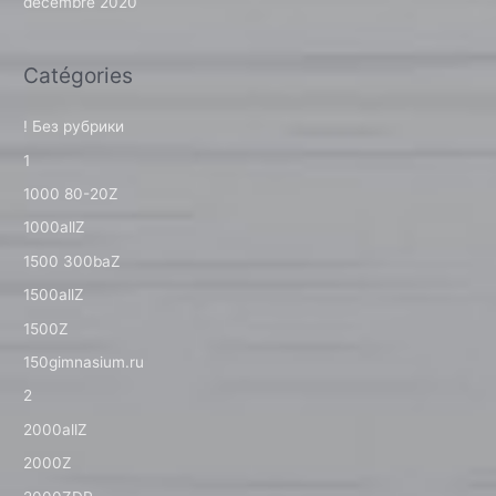
décembre 2020
Catégories
! Без рубрики
1
1000 80-20Z
1000allZ
1500 300baZ
1500allZ
1500Z
150gimnasium.ru
2
2000allZ
2000Z