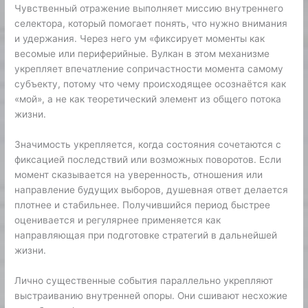
Чувственный отражение выполняет миссию внутреннего
селектора, который помогает понять, что нужно внимания
и удержания. Через него ум «фиксирует моменты как
весомые или периферийные. Вулкан в этом механизме
укрепляет впечатление сопричастности момента самому
субъекту, потому что чему происходящее осознаётся как
«мой», а не как теоретический элемент из общего потока
жизни.
Значимость укрепляется, когда состояния сочетаются с
фиксацией последствий или возможных поворотов. Если
момент сказывается на уверенность, отношения или
направление будущих выборов, душевная ответ делается
плотнее и стабильнее. Получившийся период быстрее
оценивается и регулярнее применяется как
направляющая при подготовке стратегий в дальнейшей
жизни.
Лично существенные события параллельно укрепляют
выстраиванию внутренней опоры. Они сшивают несхожие