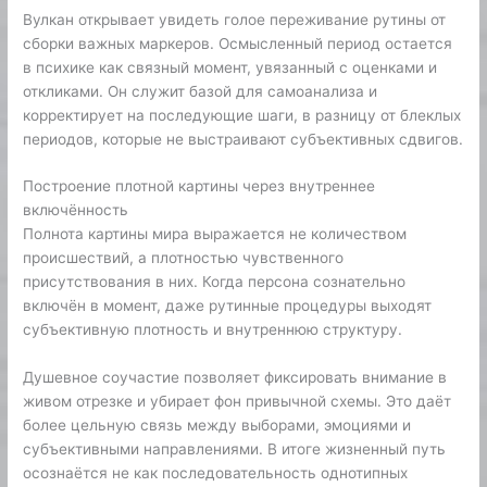
Вулкан открывает увидеть голое переживание рутины от
сборки важных маркеров. Осмысленный период остается
в психике как связный момент, увязанный с оценками и
откликами. Он служит базой для самоанализа и
корректирует на последующие шаги, в разницу от блеклых
периодов, которые не выстраивают субъективных сдвигов.
Построение плотной картины через внутреннее
включённость
Полнота картины мира выражается не количеством
происшествий, а плотностью чувственного
присутствования в них. Когда персона сознательно
включён в момент, даже рутинные процедуры выходят
субъективную плотность и внутреннюю структуру.
Душевное соучастие позволяет фиксировать внимание в
живом отрезке и убирает фон привычной схемы. Это даёт
более цельную связь между выборами, эмоциями и
субъективными направлениями. В итоге жизненный путь
осознаётся не как последовательность однотипных