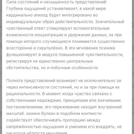
Сила состояний и насыщенность представлений
Глубина ощущений устанавливает, в какой мере
кардинально эпизод будет интегрировано во
индивидуальную образ действительности. Значительный
чувственный ответ стимулирует вспомогательные
возможности концентрации и удержания данных, за при
помощи которого случающееся понимается существенно
всесторонне и скрупулёзно. В эти мгновения психика
функционирует в модусе повышенной чувствительности,
регистрируя не единственно центральные
обстоятельства, но и побочные особенности.
Полнота представлений возникает не исключительно за
через интенсивности состояний, но и за при помощи их
рациональности. В момент когда чувство связано с
собственными надеждами, принципами или значимыми
постановлениями, это переживание находит внутренний
масштаб. казино Вулкан в подобном контексте
содействует обеспечивать пропорцию между
напряжённостью ощущения и умением его внедрять, не
расходуя чёткости мышления.