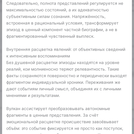
Следовательно, полнота представлений регулируется не
максимальностью состояний, а их адекватностью
субъективным силам сознания. Напряжённость,
встроенная в рациональный условия, трансформирует
эпизод в ценный компонент частной биографии, а не в
фрагментированный чувственный выплеск.
Внутренняя расцветка явлений: от объективных сведений
к интенсивным воспоминаниям
Без душевной расцветки эпизоды находятся на уровне
реалий, кои молниеносно теряют релевантность. Такие
факты сохраняются поверхностно и периодически выходят
фрагментом индивидуальной хроники. Переживания же
дают событиям личный смысл, объединяя их с личными
мнениями и результатами.
Вулкан ассистирует преобразовывать автономные
фрагменты в ценные представления. За счёт
эмоциональной расцветке происшествие завоёвывает
объём: это событие фиксируется не просто как поступок,