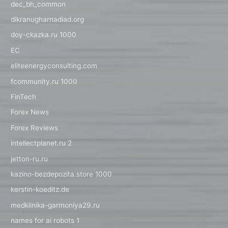
dec_bh_common
dikranugharnadiad.org
doy-ckazka.ru 1000
EC
eliteenergyconsulting.com
fcommunity.ru 1000
FinTech
Forex News
Forex Reviews
intellectplanet.ru 2
jetton-ru.ru
kazino-bezdepozita.store 1000
kerstin-koeditz.de
medklinika-garmoniya29.ru
names for ai robots 1