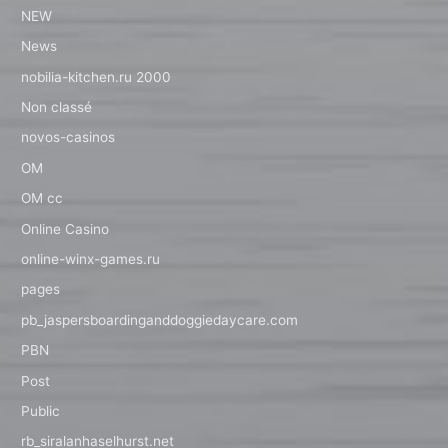
NEW
News
nobilia-kitchen.ru 2000
Non classé
novos-casinos
OM
OM cc
Online Casino
online-winx-games.ru
pages
pb_jaspersboardinganddoggiedaycare.com
PBN
Post
Public
rb_siralanhaselhurst.net