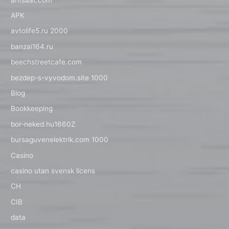
APK
avtolife5.ru 2000
banzai164.ru
beechstreetcafe.com
bezdep-s-vyvodom.site 1000
Blog
Bookkeeping
bor-neked.hu1660Z
bursaguvenelektrik.com 1000
Casino
casino utan svensk licens
CH
CIB
data