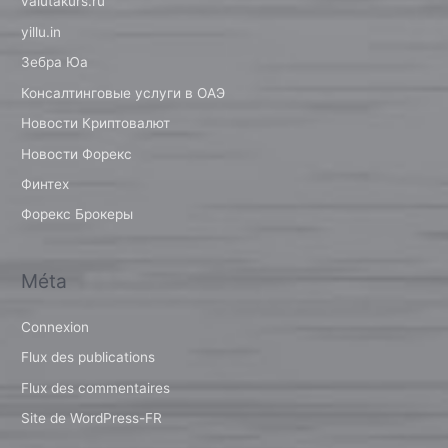
valutakurs.ru
yillu.in
Зебра Юа
Консалтинговые услуги в ОАЭ
Новости Криптовалют
Новости Форекс
Финтех
Форекс Брокеры
Méta
Connexion
Flux des publications
Flux des commentaires
Site de WordPress-FR