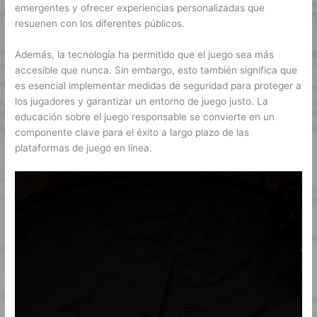
emergentes y ofrecer experiencias personalizadas que
resuenen con los diferentes públicos.
Además, la tecnología ha permitido que el juego sea más
accesible que nunca. Sin embargo, esto también significa que
es esencial implementar medidas de seguridad para proteger a
los jugadores y garantizar un entorno de juego justo. La
educación sobre el juego responsable se convierte en un
componente clave para el éxito a largo plazo de las
plataformas de juego en línea.