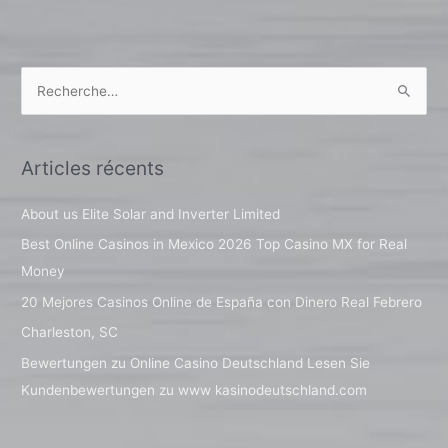
R
e
c
Articles récents
h
e
About us Elite Solar and Inverter Limited
r
Best Online Casinos in Mexico 2026 Top Casino MX for Real
c
Money
h
20 Mejores Casinos Online de España con Dinero Real Febrero
e
Charleston, SC
r
Bewertungen zu Online Casino Deutschland Lesen Sie
Kundenbewertungen zu www kasinodeutschland.com
: