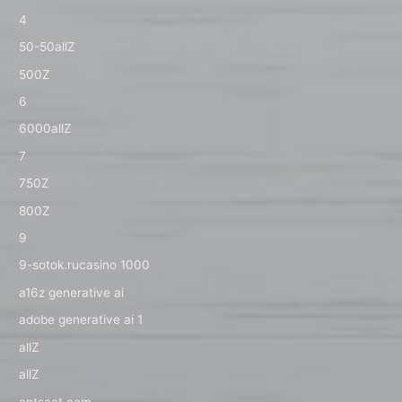
4
50-50allZ
500Z
6
6000allZ
7
750Z
800Z
9
9-sotok.rucasino 1000
a16z generative ai
adobe generative ai 1
allZ
allZ
antsaat.com