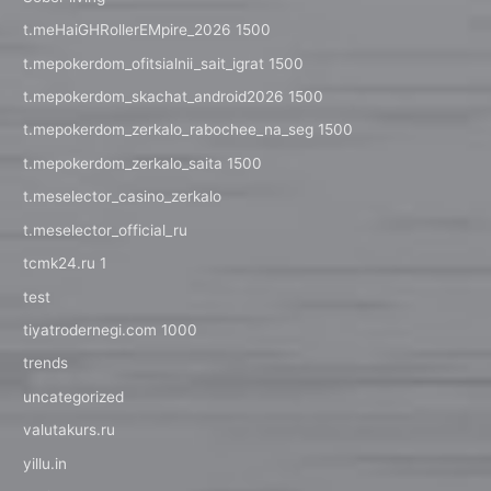
t.meHaiGHRollerEMpire_2026 1500
t.mepokerdom_ofitsialnii_sait_igrat 1500
t.mepokerdom_skachat_android2026 1500
t.mepokerdom_zerkalo_rabochee_na_seg 1500
t.mepokerdom_zerkalo_saita 1500
t.meselector_casino_zerkalo
t.meselector_official_ru
tcmk24.ru 1
test
tiyatrodernegi.com 1000
trends
uncategorized
valutakurs.ru
yillu.in