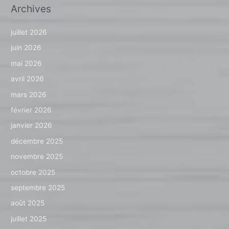
Archives
juillet 2026
juin 2026
mai 2026
avril 2026
mars 2026
février 2026
janvier 2026
décembre 2025
novembre 2025
octobre 2025
septembre 2025
août 2025
juillet 2025