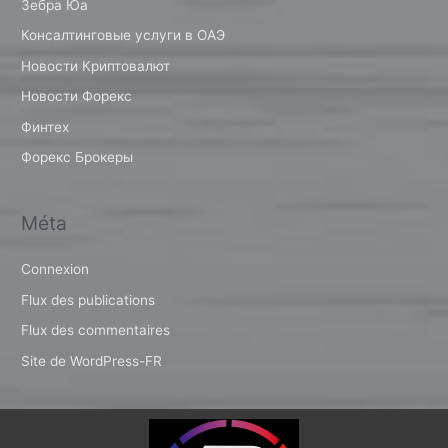
Зебра Юа
Консалтинговые услуги в ОАЭ
Новости Криптовалют
Новости Форекс
Финтех
Форекс Брокеры
Méta
Connexion
Flux des publications
Flux des commentaires
Site de WordPress-FR