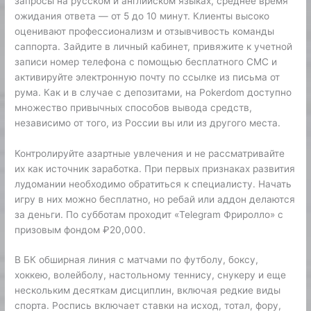
запросы на русском и английском языках, среднее время
ожидания ответа — от 5 до 10 минут. Клиенты высоко
оценивают профессионализм и отзывчивость команды
саппорта. Зайдите в личный кабинет, привяжите к учетной
записи номер телефона с помощью бесплатного СМС и
активируйте электронную почту по ссылке из письма от
рума. Как и в случае с депозитами, на Pokerdom доступно
множество привычных способов вывода средств,
независимо от того, из России вы или из другого места.
Контролируйте азартные увлечения и не рассматривайте
их как источник заработка. При первых признаках развития
лудомании необходимо обратиться к специалисту. Начать
игру в них можно бесплатно, но ребай или аддон делаются
за деньги. По субботам проходит «Telegram Фриролло» с
призовым фондом ₽20,000.
В БК обширная линия с матчами по футболу, боксу,
хоккею, волейболу, настольному теннису, снукеру и еще
нескольким десяткам дисциплин, включая редкие виды
спорта. Роспись включает ставки на исход, тотал, фору,