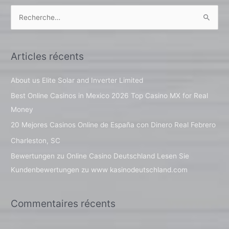
R
e
c
Articles récents
h
e
About us Elite Solar and Inverter Limited
r
Best Online Casinos in Mexico 2026 Top Casino MX for Real
c
Money
h
20 Mejores Casinos Online de España con Dinero Real Febrero
e
Charleston, SC
r
Bewertungen zu Online Casino Deutschland Lesen Sie
Kundenbewertungen zu www kasinodeutschland.com
:
Commentaires récents