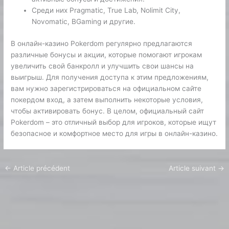
Среди них Pragmatic, True Lab, Nolimit City,
Novomatic, BGaming и другие.
В онлайн-казино Pokerdom регулярно предлагаются
различные бонусы и акции, которые помогают игрокам
увеличить свой банкролл и улучшить свои шансы на
выигрыш. Для получения доступа к этим предложениям,
вам нужно зарегистрироваться на официальном сайте
покердом вход, а затем выполнить некоторые условия,
чтобы активировать бонус. В целом, официальный сайт
Pokerdom – это отличный выбор для игроков, которые ищут
безопасное и комфортное место для игры в онлайн-казино.
←
Article précédent
Article suivant
→