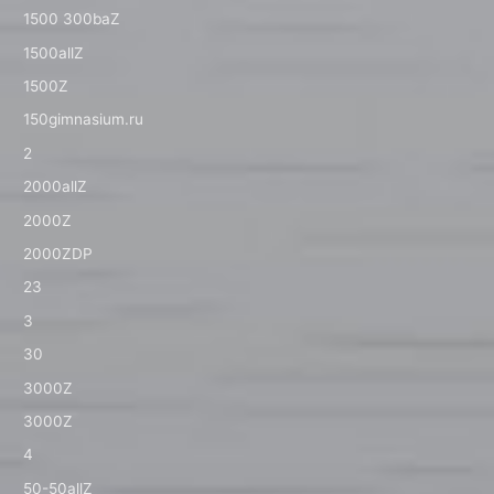
1500 300baZ
1500allZ
1500Z
150gimnasium.ru
2
2000allZ
2000Z
2000ZDP
23
3
30
3000Z
3000Z
4
50-50allZ