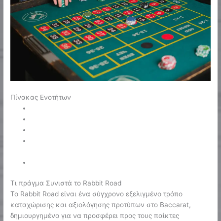
Πίνακας Ενοτήτων
Τι Είναι το σύστημα Rabbit Road
Μηχανισμός Εφαρμογής αυτού του Συστήματος
Αληθινά Στατιστικά με Αποδεδειγμένα Πληροφορίες
Αντιπαραβολή έναντι Εναλλακτικά Τρόπους
Παρακολούθησης
Τακτικές Εφαρμογής στο Baccarat
Τι πράγμα Συνιστά το Rabbit Road
Το Rabbit Road είναι ένα σύγχρονο εξελιγμένο τρόπο
καταχώρισης και αξιολόγησης προτύπων στο Baccarat,
δημιουργημένο για να προσφέρει προς τους παίκτες