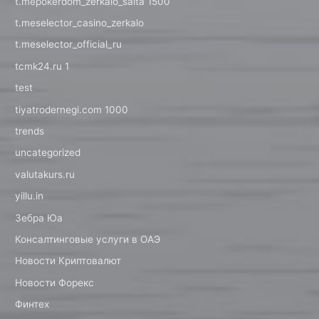
t.mepokerdom_zerkalo_saita 1500
t.meselector_casino_zerkalo
t.meselector_official_ru
tcmk24.ru 1
test
tiyatrodernegi.com 1000
trends
uncategorized
valutakurs.ru
yillu.in
Зебра Юа
Консалтинговые услуги в ОАЭ
Новости Криптовалют
Новости Форекс
Финтех