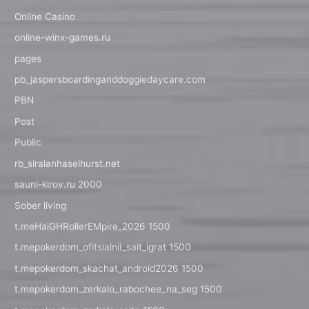
Online Casino
online-winx-games.ru
pages
pb_jaspersboardinganddoggiedaycare.com
PBN
Post
Public
rb_siralanhaselhurst.net
sauni-kirov.ru 2000
Sober living
t.meHaiGHRollerEMpire_2026 1500
t.mepokerdom_ofitsialnii_sait_igrat 1500
t.mepokerdom_skachat_android2026 1500
t.mepokerdom_zerkalo_rabochee_na_seg 1500