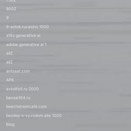
800Z
9
9-sotok.rucasino 1000
a16z generative ai
adobe generative ai 1
allZ
allZ
antsaat.com
APK
avtolife5.ru 2000
banzai164.ru
beechstreetcafe.com
bezdep-s-vyvodom.site 1000
Blog