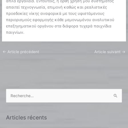
απλά εργαλεία. Εντούτοις, η ορθή χρήση μου συστήματος
απαιτεί τεχνογνωσία, επιμονή καθώς και ρεαλιστικές
προσδοκίες νίκης αναφορικά με τους υφιστάμενους
περιορισμούς εφαρμογής κάθε μεμονωμένου αναλυτικού
επεξηγηματικού οργάνου στα διάφορα τυχερά παιχνίδια
παιγνίων.
←
Article précédent
Article suivant
→
R
e
c
Articles récents
h
e