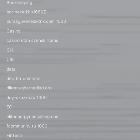
Bookkeeping
bor-neked.hu1660Z
bursaguvenelektrik.com 1000
Casino
casino utan svensk licens
CH
CIB
data
dec_bh_common
dikranugharnadiad.org
doy-ckazka.ru 1000
EC
eliteenergyconsulting.com
fcommunity.ru 1000
FinTech