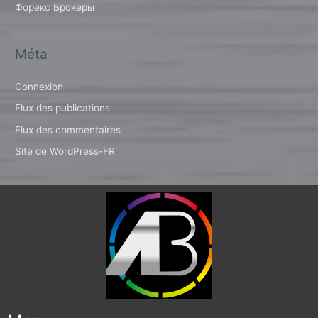
Форекс Брокеры
Méta
Connexion
Flux des publications
Flux des commentaires
Site de WordPress-FR