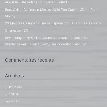
About us Elite Solar and Inverter Limited
r
Best Online Casinos in Mexico 2026 Top Casino MX for Real
c
Money
h
20 Mejores Casinos Online de España con Dinero Real Febrero
e
Charleston, SC
r
Bewertungen zu Online Casino Deutschland Lesen Sie
Kundenbewertungen zu www kasinodeutschland.com
:
Commentaires récents
Archives
juillet 2026
juin 2026
mai 2026