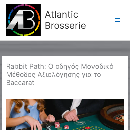
Aller
Men
au
Atlantic
contenu
princ
Brosserie
Rabbit Path: Ο οδηγός Μοναδικό
Μέθοδος Αξιολόγησης για το
Baccarat
/
uncategorized
/ Par
Karine2