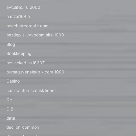
avtolife5.ru 2000
banzai164.ru
beechstreetcafe.com
bezdep-s-vyvodom.site 1000
Blog
Bookkeeping
bor-neked.hu1660Z
bursaguvenelektrik.com 1000
Casino
casino utan svensk licens
CH
CIB
data
dec_bh_common