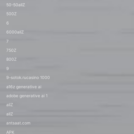
50-50allZ
500Z
6
6000allZ
7
750Z
800Z
9
9-sotok.rucasino 1000
a16z generative ai
adobe generative ai 1
allZ
allZ
antsaat.com
APK