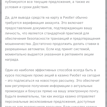
публикуются все текущие предложения, а также их
условия и сроки действия.
Да, для вывода средств на карту в Риобет обычно
требуется верификация аккаунта. Это включает
предоставление документов, подтверждающих вашу
личность, что является стандартной практикой для
обеспечения безопасности транзакций и предотвращения
мошенничества. Достаточно продолжить делать ставки в
разрешенных автоматах. Если код принят системой,
моментально выдается указанная в регламенте акции
награда.
Один из наиболее эффективных способов всегда быть в
курсе последних промо акций в казино Риобет на сегодня
– это подписаться на новостную рассылку. Это обеспечит
вам регулярное получение информации о актуальных
промокодах и бонусах прямо на вашу электронную почту.
Будьте внимательны, так как иногда казино отправляет
персональные эксклюзивные предложения, доступные
только для подписчиков рассылки. Большинство казино,