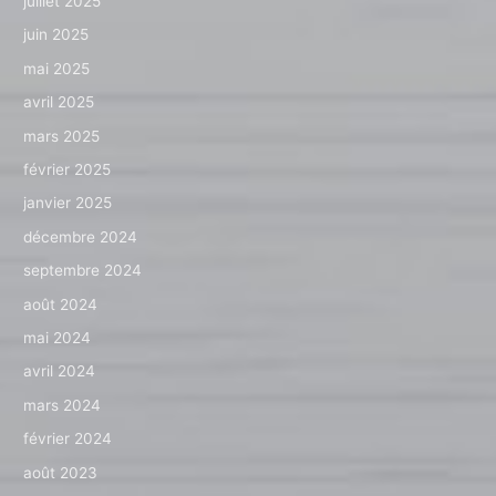
juillet 2025
juin 2025
mai 2025
avril 2025
mars 2025
février 2025
janvier 2025
décembre 2024
septembre 2024
août 2024
mai 2024
avril 2024
mars 2024
février 2024
août 2023