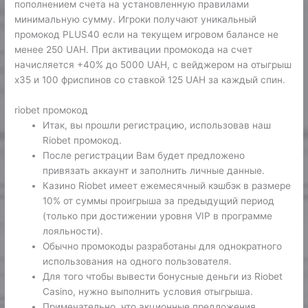
пополнением счета на установленную правилами
минимальную сумму. Игроки получают уникальный
промокод PLUS40 если на текущем игровом балансе не
менее 250 UAH. При активации промокода на счет
начисляется +40% до 5000 UAH, с вейджером на отыгрыш
х35 и 100 фриспинов со ставкой 125 UAH за каждый спин.
riobet промокод
Итак, вы прошли регистрацию, использовав наш
Riobet промокод.
После регистрации Вам будет предложено
привязать аккаунт и заполнить личные данные.
Казино Riobet имеет ежемесячный кэшбэк в размере
10% от суммы проигрыша за предыдущий период
(только при достижении уровня VIP в программе
лояльности).
Обычно промокоды разработаны для однократного
использования на одного пользователя.
Для того чтобы вывести бонусные деньги из Riobet
Casino, нужно выполнить условия отыгрыша.
Примечательно, что акционные предложения