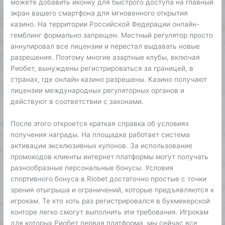
можете добавить иконку для быстрого доступа на главный
экран вашего смартфона для мгновенного открытия
казино. На территории Российской Федерации онлайн-
гемблинг формально запрещен. Местный регулятор просто
аннулировал все лицензии и перестал выдавать новые
разрешения. Поэтому многие азартные клубы, включая
Риобет, вынуждены регистрироваться за границей, в
странах, где онлайн казино разрешены. Казино получают
лицензии международных регуляторных органов и
действуют в соответствии с законами.
После этого откроется краткая справка об условиях
получения награды. На площадке работает система
активации эксклюзивных купонов. За использование
промокодов клиенты интернет платформы могут получать
разнообразные персональные бонусы. Условия
спортивного бонуса в Riobet достаточно простые с точки
зрения отыгрыша и ограничений, которые предъявляются к
игрокам. Те кто хоть раз регистрировался в букмекерской
конторе легко смогут выполнить эти требования. Игрокам
для которых Риобет первая платформа, мы сейчас все