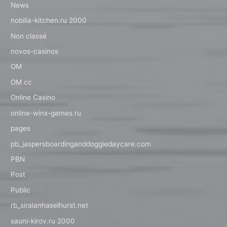
News
nobilia-kitchen.ru 2000
Non classé
novos-casinos
OM
OM cc
Online Casino
online-winx-games.ru
pages
pb_jaspersboardinganddoggiedaycare.com
PBN
Post
Public
rb_siralanhaselhurst.net
sauni-kirov.ru 2000