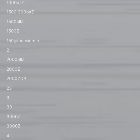
1000allZ
1500 300baZ
1500allZ
1500Z
150gimnasium.ru
2
2000allZ
2000Z
2000ZDP
23
3
30
3000Z
3000Z
4