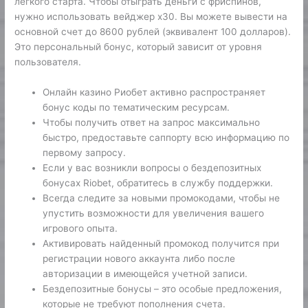
легкого старта. Чтобы отыграть деньги с фриспинов,
нужно использовать вейджер х30. Вы можете вывести на
основной счет до 8600 рублей (эквивалент 100 долларов).
Это персональный бонус, который зависит от уровня
пользователя.
Онлайн казино Риобет активно распространяет
бонус коды по тематическим ресурсам.
Чтобы получить ответ на запрос максимально
быстро, предоставьте саппорту всю информацию по
первому запросу.
Если у вас возникли вопросы о бездепозитных
бонусах Riobet, обратитесь в службу поддержки.
Всегда следите за новыми промокодами, чтобы не
упустить возможности для увеличения вашего
игрового опыта.
Активировать найденный промокод получится при
регистрации нового аккаунта либо после
авторизации в имеющейся учетной записи.
Бездепозитные бонусы – это особые предложения,
которые не требуют пополнения счета.