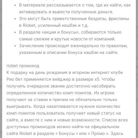
В материале рассказывается о том, где их найти, как
активировать и вывести полученные деньги.
Это могут быть приветственные бездепы, фриспины
в Riobet, усиленный кешбэк и т.д.
В разделе «акции и бонусы», собираются только
самые свежие и крутые новости от компаний.
Зачисление происходит еженедельно по правилам,
указанным в описании бонуса кэшбэк на сайте.
riobet промокод
К подарку на день рождения в игорном интернет клубе
Рио бет применяется вейджер в размере х5. Чтобы
получить очередное звание достаточно насобирать
определенное количество комп-поинтов. Их игроки
получают за ставки и причем не обязательно только
выигрывать. Когда накапливается нужное количество
комп-поинтов пользователь получает новый статус на
сайте, а вместе с ним и новые возможности. Список всех
доступных промокодов можно найти на официальном
сайте Riobet в разделе « Бонусы » или « Промо ». Здесь