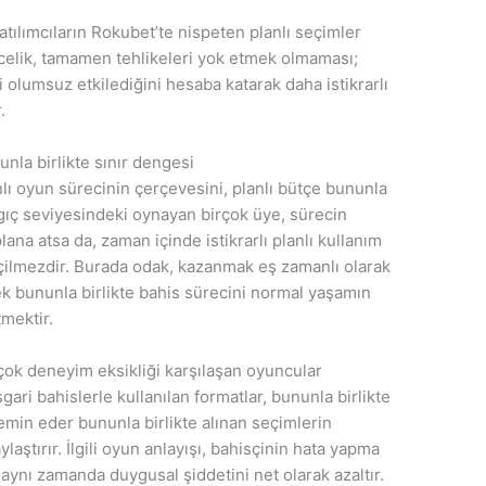
atılımcıların Rokubet’te nispeten planlı seçimler
ncelik, tamamen tehlikeleri yok etmek olmaması;
i olumsuz etkilediğini hesaba katarak daha istikrarlı
.
la birlikte sınır dengesi
nlı oyun sürecinin çerçevesini, planlı bütçe bununla
langıç seviyesindeki oynayan birçok üye, sürecin
plana atsa da, zaman içinde istikrarlı planlı kullanım
çilmezdir. Burada odak, kazanmak eş zamanlı olarak
mek bununla birlikte bahis sürecini normal yaşamın
mektir.
çok deneyim eksikliği karşılaşan oyuncular
Asgari bahislerle kullanılan formatlar, bununla birlikte
emin eder bununla birlikte alınan seçimlerin
laştırır. İlgili oyun anlayışı, bahisçinin hata yapma
 aynı zamanda duygusal şiddetini net olarak azaltır.