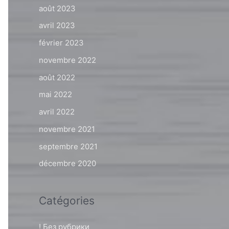
août 2023
avril 2023
février 2023
novembre 2022
août 2022
mai 2022
avril 2022
novembre 2021
septembre 2021
décembre 2020
Catégories
! Без рубрики