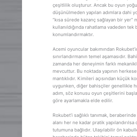
çeşitlilik oluşturur. Ancak bu oyun yoğu
düşünülmeden yapılan adımlara dahi yol
“kısa sürede kazanç sağlayan bir yer” 
kullanıldığında rahatlama vadeden tek b
konumlandırmaktır.
Acemi oyuncular bakımından Rokubet’in a
sınırlandırmanın temel aşamasıdır. Bahi
zamanda her deneyimin farklı mekanikler
mevcuttur. Bu noktada yapının herkes
mantıklıdır. Kimileri açısından küçük ko
uygunken, diğer bahisçiler genellikle hı
adım, söz konusu oyun çeşitlerini baş
göre ayarlamakla elde edilir.
Rokubet’i sağlıklı tanımak, beraberinde 
alanı her ne kadar pratik yapılandırılsa 
tutumuna bağlıdır. Ulaşılabilir ön kab