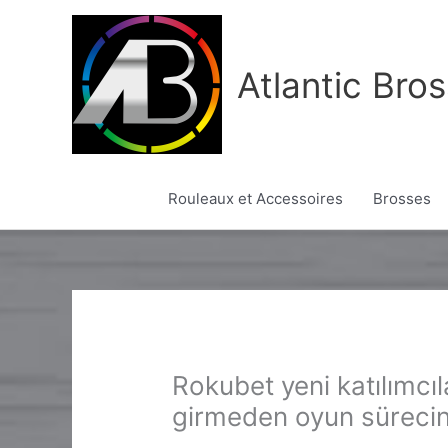
Aller
au
contenu
Atlantic Bros
Rouleaux et Accessoires
Brosses
Rokubet yeni katılımcıl
girmeden oyun sürecin