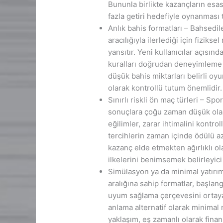
Bununla birlikte kazançların esa
fazla getiri hedefiyle oynanması t
Anlık bahis formatları – Bahsedil
aracılığıyla ilerlediği için fizik
yansıtır. Yeni kullanıcılar açısın
kuralları doğrudan deneyimleme o
düşük bahis miktarları belirli oy
olarak kontrollü tutum önemlidir.
Sınırlı riskli ön maç türleri – Sp
sonuçlara çoğu zaman düşük olası
eğilimler, zarar ihtimalini kontr
tercihlerin zaman içinde ödülü a
kazanç elde etmekten ağırlıklı ol
ilkelerini benimsemek belirleyici 
Simülasyon ya da minimal yatırımlı 
aralığına sahip formatlar, başlan
uyum sağlama çerçevesini ortaya 
anlama alternatif olarak minimal
yaklaşım, eş zamanlı olarak fina