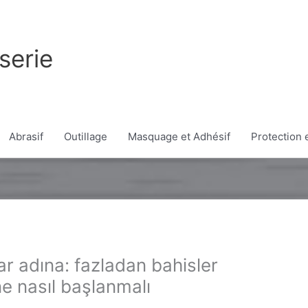
serie
Abrasif
Outillage
Masquage et Adhésif
Protection e
ar adına: fazladan bahisler
e nasıl başlanmalı