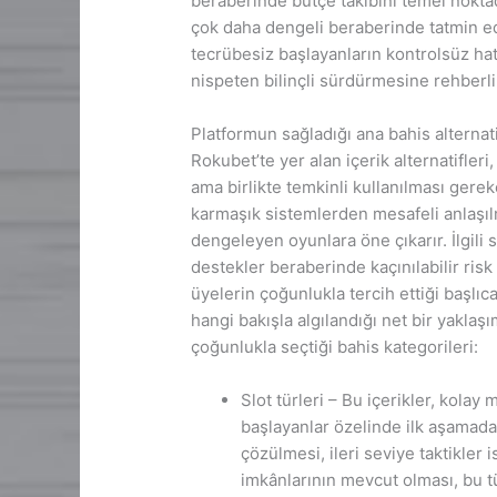
beraberinde bütçe takibini temel nokt
çok daha dengeli beraberinde tatmin edic
tecrübesiz başlayanların kontrolsüz h
nispeten bilinçli sürdürmesine rehberli
Platformun sağladığı ana bahis alternati
Rokubet’te yer alan içerik alternatifle
ama birlikte temkinli kullanılması gere
karmaşık sistemlerden mesafeli anlaşıl
dengeleyen oyunlara öne çıkarır. İlgili
destekler beraberinde kaçınılabilir risk 
üyelerin çoğunlukla tercih ettiği başlı
hangi bakışla algılandığı net bir yakla
çoğunlukla seçtiği bahis kategorileri:
Slot türleri – Bu içerikler, kolay
başlayanlar özelinde ilk aşamada 
çözülmesi, ileri seviye taktikle
imkânlarının mevcut olması, bu tü