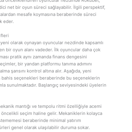
ada önceliklendiren oyuncular nezdinde Rokubet,
i net bir oyun süreci sağlayabilir. İlgili perspektif,
atalardan mesafe koymasına beraberinde süreci
k eder.
fleri
ri, yeni olarak oynayan oyuncular nezdinde kapsamlı
ken bir oyun alanı vadeder. İlk oyuncular daha çok
ması pratik aynı zamanda finans dengesini
 seçimler, bir yandan platformu tanıma adımını
alma şansını kontrol altına alır. Aşağıda, yeni
ca bahis seçenekleri beraberinde bu seçeneklerin
şımla sunulmaktadır. Başlangıç seviyesindeki üyelerin
 mekanik mantığı ve tempolu ritmi özelliğiyle acemi
öncelikli seçim haline gelir. Mekaniklerin kolayca
r istememesi beraberinde minimal yatırım
rleri genel olarak ulaşılabilir duruma sokar.