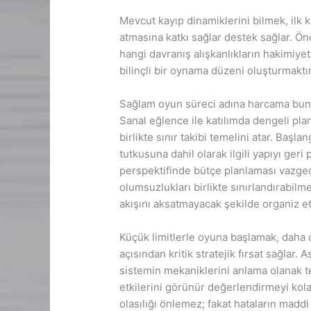
Mevcut kayıp dinamiklerini bilmek, ilk k
atmasına katkı sağlar destek sağlar. Ö
hangi davranış alışkanlıkların hakimiyet
bilinçli bir oynama düzeni oluşturmaktır
Sağlam oyun süreci adına harcama bunun
Sanal eğlence ile katılımda dengeli pla
birlikte sınır takibi temelini atar. Baş
tutkusuna dahil olarak ilgili yapıyı geri 
perspektifinde bütçe planlaması vazge
olumsuzlukları birlikte sınırlandırabil
akışını aksatmayacak şekilde organiz et
Küçük limitlerle oyuna başlamak, daha 
açısından kritik stratejik fırsat sağlar. 
sistemin mekaniklerini anlama olanak t
etkilerini görünür değerlendirmeyi kolay
olasılığı önlemez; fakat hataların maddi