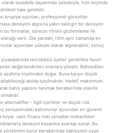
s olarak tesadüfe dayanması sebebiyle, hızlı biçimde
ehlikeli hale gelebilir.
en krupiye oyunları, profesyonel görevliler
sel masa deneyimi algısına yakın belirgin bir deneyim
dan bu formatlar, sürecin ritmini gözlemleme ile
lanağı verir. Öte yandan, ritim aynı zamanda en
uncular açısından yüksek olarak algılanabilir; sonuç
or piyasalarında tecrübesiz üyeler genellikle favori
lıklı değerlendirilen oranlara yönelir. Bahsedilen
ollü azaltma niyetinden doğar. Buna karşın düşük
zaltabileceği akılda tutulmalıdır. Hedef, maksimum
arak bahis yapısını tanımak beraberinde olasılık
olmalıdır.
alternatifler – İlgili içerikler ve düşük risk
gıç seviyesindeki katılımcılar açısından en güvenli
koyar. canlı finans riski olmadan mekanikleri
 miktarlarla deneyim kazanma avantajı sunar. Bu
ns yönetimini korur beraberinde bahisçinin oyun