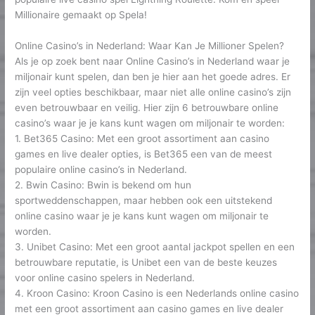
Millionaire gemaakt op Spela!
Online Casino’s in Nederland: Waar Kan Je Millioner Spelen?
Als je op zoek bent naar Online Casino’s in Nederland waar je
miljonair kunt spelen, dan ben je hier aan het goede adres. Er
zijn veel opties beschikbaar, maar niet alle online casino’s zijn
even betrouwbaar en veilig. Hier zijn 6 betrouwbare online
casino’s waar je je kans kunt wagen om miljonair te worden:
1. Bet365 Casino: Met een groot assortiment aan casino
games en live dealer opties, is Bet365 een van de meest
populaire online casino’s in Nederland.
2. Bwin Casino: Bwin is bekend om hun
sportweddenschappen, maar hebben ook een uitstekend
online casino waar je je kans kunt wagen om miljonair te
worden.
3. Unibet Casino: Met een groot aantal jackpot spellen en een
betrouwbare reputatie, is Unibet een van de beste keuzes
voor online casino spelers in Nederland.
4. Kroon Casino: Kroon Casino is een Nederlands online casino
met een groot assortiment aan casino games en live dealer