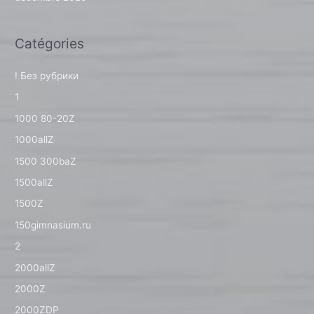
Catégories
! Без рубрики
1
1000 80-20Z
1000allZ
1500 300baZ
1500allZ
1500Z
150gimnasium.ru
2
2000allZ
2000Z
2000ZDP