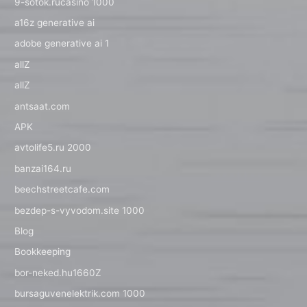
9-sotok.rucasino 1000
a16z generative ai
adobe generative ai 1
allZ
allZ
antsaat.com
APK
avtolife5.ru 2000
banzai164.ru
beechstreetcafe.com
bezdep-s-vyvodom.site 1000
Blog
Bookkeeping
bor-neked.hu1660Z
bursaguvenelektrik.com 1000