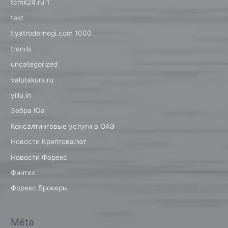
tcmk24.ru 1
test
tiyatrodernegi.com 1000
trends
uncategorized
valutakurs.ru
yillu.in
Зебра Юа
Консалтинговые услуги в ОАЭ
Новости Криптовалют
Новости Форекс
Финтех
Форекс Брокеры
Méta