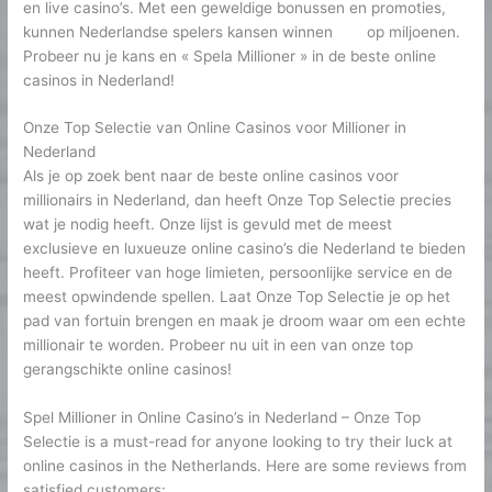
en live casino’s. Met een geweldige bonussen en promoties,
kunnen Nederlandse spelers kansen winnen
site
op miljoenen.
Probeer nu je kans en « Spela Millioner » in de beste online
casinos in Nederland!
Onze Top Selectie van Online Casinos voor Millioner in
Nederland
Als je op zoek bent naar de beste online casinos voor
millionairs in Nederland, dan heeft Onze Top Selectie precies
wat je nodig heeft. Onze lijst is gevuld met de meest
exclusieve en luxueuze online casino’s die Nederland te bieden
heeft. Profiteer van hoge limieten, persoonlijke service en de
meest opwindende spellen. Laat Onze Top Selectie je op het
pad van fortuin brengen en maak je droom waar om een echte
millionair te worden. Probeer nu uit in een van onze top
gerangschikte online casinos!
Spel Millioner in Online Casino’s in Nederland – Onze Top
Selectie is a must-read for anyone looking to try their luck at
online casinos in the Netherlands. Here are some reviews from
satisfied customers: