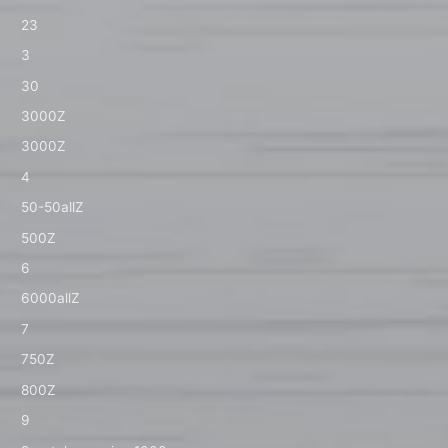
23
3
30
3000Z
3000Z
4
50-50allZ
500Z
6
6000allZ
7
750Z
800Z
9