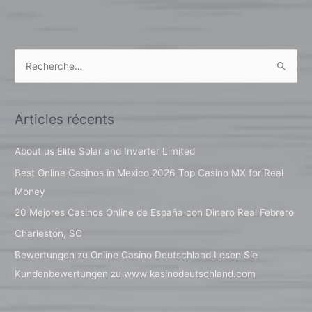
R
e
c
Articles récents
h
e
About us Elite Solar and Inverter Limited
r
Best Online Casinos in Mexico 2026 Top Casino MX for Real
c
Money
h
20 Mejores Casinos Online de España con Dinero Real Febrero
e
Charleston, SC
r
Bewertungen zu Online Casino Deutschland Lesen Sie
Kundenbewertungen zu www kasinodeutschland.com
: