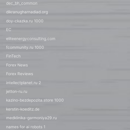
dec_bh_common
dikranugharnadiad.org
doy-ckazka.ru 1000
EC
eliteenergyconsulting.com
fcommunity.ru 1000
FinTech
Forex News
Forex Reviews
intellectplanet.ru 2
jetton-ru.ru
kazino-bezdepozita.store 1000
kerstin-koeditz.de
medklinika-garmoniya29.ru
names for ai robots 1