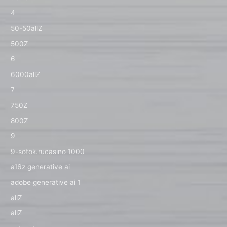
4
50-50allZ
500Z
6
6000allZ
7
750Z
800Z
9
9-sotok.rucasino 1000
a16z generative ai
adobe generative ai 1
allZ
allZ