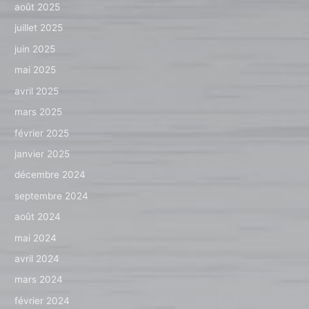
août 2025
juillet 2025
juin 2025
mai 2025
avril 2025
mars 2025
février 2025
janvier 2025
décembre 2024
septembre 2024
août 2024
mai 2024
avril 2024
mars 2024
février 2024