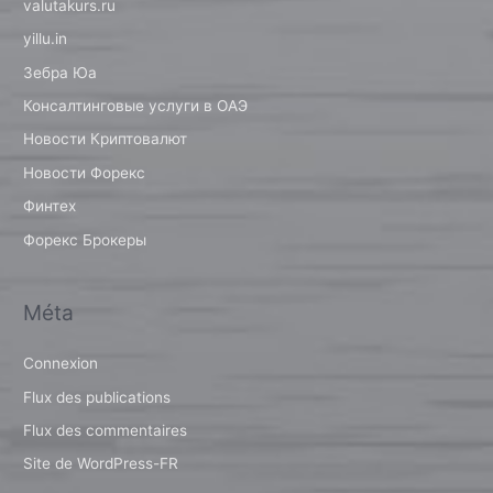
valutakurs.ru
yillu.in
Зебра Юа
Консалтинговые услуги в ОАЭ
Новости Криптовалют
Новости Форекс
Финтех
Форекс Брокеры
Méta
Connexion
Flux des publications
Flux des commentaires
Site de WordPress-FR