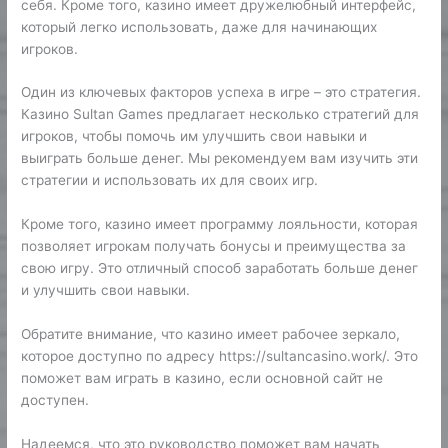
себя. Кроме того, казино имеет дружелюбный интерфейс,
который легко использовать, даже для начинающих
игроков.
Один из ключевых факторов успеха в игре – это стратегия.
Казино Sultan Games предлагает несколько стратегий для
игроков, чтобы помочь им улучшить свои навыки и
выиграть больше денег. Мы рекомендуем вам изучить эти
стратегии и использовать их для своих игр.
Кроме того, казино имеет программу лояльности, которая
позволяет игрокам получать бонусы и преимущества за
свою игру. Это отличный способ заработать больше денег
и улучшить свои навыки.
Обратите внимание, что казино имеет рабочее зеркало,
которое доступно по адресу https://sultancasino.work/. Это
поможет вам играть в казино, если основной сайт не
доступен.
Надеемся, что это руководство поможет вам начать