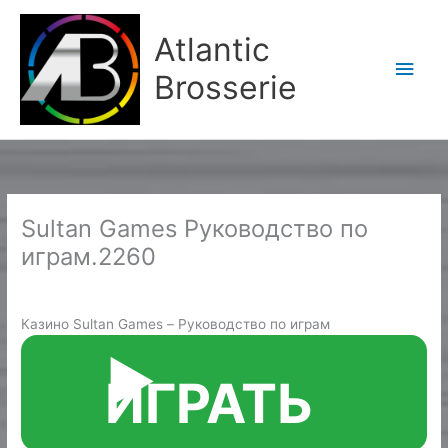
Aller
Men
au
Atlantic
contenu
princ
Brosserie
Sultan Games Руководство по
играм.2260
/
Blog
/ Par
Karine2
Казино Sultan Games – Руководство по играм
▶️
ИГРАТЬ