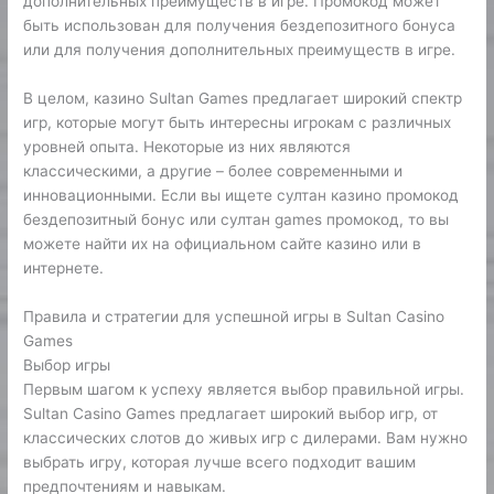
дополнительных преимуществ в игре. Промокод может
быть использован для получения бездепозитного бонуса
или для получения дополнительных преимуществ в игре.
В целом, казино Sultan Games предлагает широкий спектр
игр, которые могут быть интересны игрокам с различных
уровней опыта. Некоторые из них являются
классическими, а другие – более современными и
инновационными. Если вы ищете султан казино промокод
бездепозитный бонус или султан games промокод, то вы
можете найти их на официальном сайте казино или в
интернете.
Правила и стратегии для успешной игры в Sultan Casino
Games
Выбор игры
Первым шагом к успеху является выбор правильной игры.
Sultan Casino Games предлагает широкий выбор игр, от
классических слотов до живых игр с дилерами. Вам нужно
выбрать игру, которая лучше всего подходит вашим
предпочтениям и навыкам.