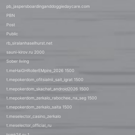
pb_jaspersboardinganddoggiedaycare.com
PBN
Post
Public
rb_siralanhaselhurst.net
sauni-kirov.ru 2000
Sober living
t.meHaiGHRollerEMpire_2026 1500
t.mepokerdom_ofitsialnii_sait_igrat 1500
t.mepokerdom_skachat_android2026 1500
t.mepokerdom_zerkalo_rabochee_na_seg 1500
t.mepokerdom_zerkalo_saita 1500
t.meselector_casino_zerkalo
t.meselector_official_ru
tcmk24.ru 1