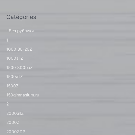
Catégories
! Без рубрики
1
1000 80-20Z
1000allZ
1500 300baZ
1500allZ
1500Z
150gimnasium.ru
2
2000allZ
2000Z
2000ZDP