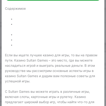
Содержимое
Основные игры казино
Правила и стратегии для успешной игры в Sultan
Casino Games
Выбор игры
Управление банкротством
Управление эмоциями
Если вы ищете лучшее казино для игры, то вы на правом
пути. Казино Sultan Games – это место, где вы можете
насладиться игрой и выиграть реальные деньги. В этом
руководстве мы рассмотрим основные аспекты игры в
казино Sultan Games и дадим вам полезные советы для
успешной игры.
С Sultan Games вы можете играть в различные игры,
включая слоты, карточные игры и рулетку. Казино
предлагает широкий выбор игр, чтобы найти что-то для