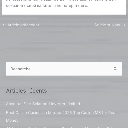
сохранить свой капитал и не потерять его.
←
Article précédent
Article suivant
→
R
e
c
Articles récents
h
e
About us Elite Solar and Inverter Limited
r
Best Online Casinos in Mexico 2026 Top Casino MX for Real
c
Money
h