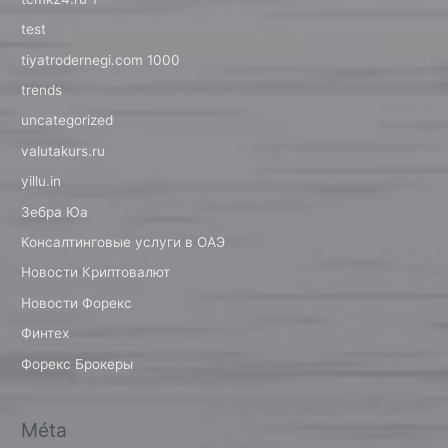
test
tiyatrodernegi.com 1000
trends
uncategorized
valutakurs.ru
yillu.in
Зебра Юа
Консалтинговые услуги в ОАЭ
Новости Криптовалют
Новости Форекс
Финтех
Форекс Брокеры
Méta