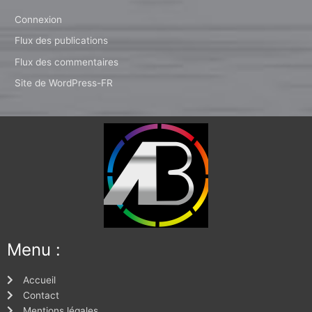
Connexion
Flux des publications
Flux des commentaires
Site de WordPress-FR
Menu :
Accueil
Contact
Mentions légales