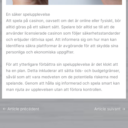
En säker spelupplevelse
Att spela på casinon, oavsett om det är online eller fysiskt, bör
alltid göras på ett säkert sätt. Spelare bör alltid se till att de
använder licensierade casinon som följer säkerhetsstandarder
och erbjuder rättvisa spel. Att informera sig om hur man kan
identifiera säkra plattformar är avgörande för att skydda sina
personliga och ekonomiska uppgifter.
För att ytterligare förbättra sin spelupplevelse är det klokt att
ha en plan. Detta inkluderar att sätta tids- och budgetgränser,
såväl som att vara medveten om de potentiella riskerna med
spelande. Genom att hålla sig informerad och spela smart kan
man njuta av upplevelsen utan att förlora kontrollen.
←
Article précédent
Article suivant
→