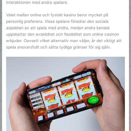
interaktionen med andra spelare.
Valet mellan online och fysiskt kasino beror mycket på
personlig preferens. Vissa spelare föredrar den sociala
aspekten av att spela med andra, medan andra kanske
uppskattar den avskildhet och flexibilitet som online casinon
erbjuder. Oavsett vilket alternativ man väljer, är det viktigt att
spela ansvarsfullt och sätta tydliga gränser för sig själv.