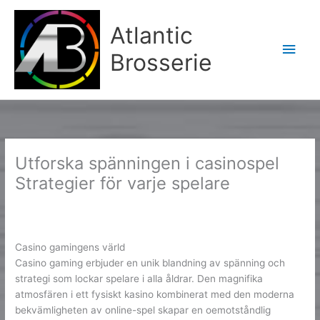
Aller
Men
au
Atlantic
contenu
princ
Brosserie
Utforska spänningen i casinospel
Strategier för varje spelare
/
Non classé
/ Par
Karine2
Casino gamingens värld
Casino gaming erbjuder en unik blandning av spänning och
strategi som lockar spelare i alla åldrar. Den magnifika
atmosfären i ett fysiskt kasino kombinerat med den moderna
bekvämligheten av online-spel skapar en oemotståndlig