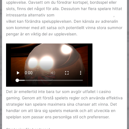
upplevelse. Oavsett om du föredrar kortspel, bordsspel eller
slots, finns det något för alla. Dessutom har flera spelare hittat
intressanta alternativ som
nya casinon utan svensk licens
,
vilket kan förändra spelupplevelsen. Den känsla av adrenalin
som kommer med att satsa och potentiellt vinna stora summor
pengar är en viktig del av upplevelsen.
Det är emellertid inte bara tur som avgör utfallet i casino
gaming. Genom att förstå spelets regler och använda effektiva
strategier kan spelare maximera sina chanser att vinna. Det
handlar om att lära sig spelets mekanik och att utveckla en
spelplan som passar ens personliga stil och preferenser.