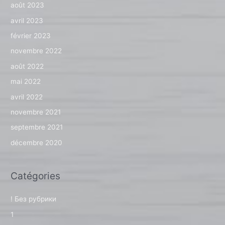
août 2023
avril 2023
février 2023
novembre 2022
août 2022
mai 2022
avril 2022
novembre 2021
septembre 2021
décembre 2020
Catégories
! Без рубрики
1