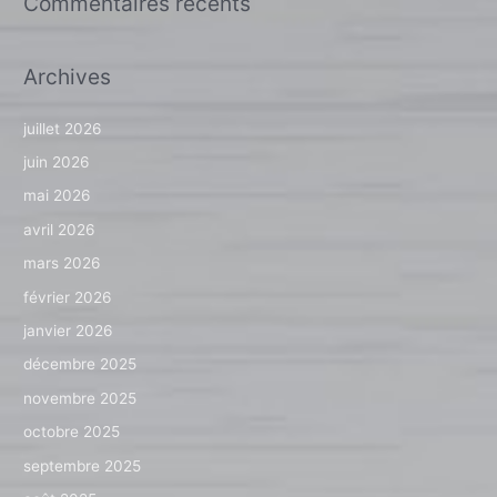
Commentaires récents
Archives
juillet 2026
juin 2026
mai 2026
avril 2026
mars 2026
février 2026
janvier 2026
décembre 2025
novembre 2025
octobre 2025
septembre 2025