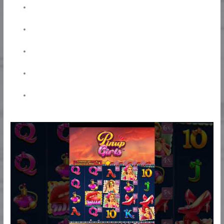
Как зарегистрироваться в PinUp Казино: подробная
инструкция
Важные советы перед входом в онлайн-казино PinUp
в Казахстане
Как выбрать оптимальный способ оплаты в PinUp
Казино в Казахстане
Начало игры в онлайн-казино PinUp: основные
моменты
Как максимизировать свои шансы на победу в PinUp
Казино в Казахстане