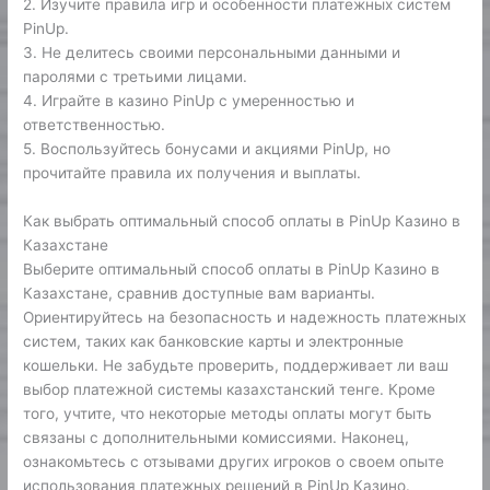
2. Изучите правила игр и особенности платежных систем
PinUp.
3. Не делитесь своими персональными данными и
паролями с третьими лицами.
4. Играйте в казино PinUp с умеренностью и
ответственностью.
5. Воспользуйтесь бонусами и акциями PinUp, но
прочитайте правила их получения и выплаты.
Как выбрать оптимальный способ оплаты в PinUp Казино в
Казахстане
Выберите оптимальный способ оплаты в PinUp Казино в
Казахстане, сравнив доступные вам варианты.
Ориентируйтесь на безопасность и надежность платежных
систем, таких как банковские карты и электронные
кошельки. Не забудьте проверить, поддерживает ли ваш
выбор платежной системы казахстанский тенге. Кроме
того, учтите, что некоторые методы оплаты могут быть
связаны с дополнительными комиссиями. Наконец,
ознакомьтесь с отзывами других игроков о своем опыте
использования платежных решений в PinUp Казино.