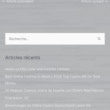
←
Article précédent
Article suivant
→
R
e
c
Articles récents
h
e
About us Elite Solar and Inverter Limited
r
Best Online Casinos in Mexico 2026 Top Casino MX for Real
c
Money
h
20 Mejores Casinos Online de España con Dinero Real Febrero
e
Charleston, SC
r
Bewertungen zu Online Casino Deutschland Lesen Sie