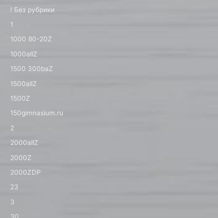
! Без рубрики
1
1000 80-20Z
1000allZ
1500 300baZ
1500allZ
1500Z
150gimnasium.ru
2
2000allZ
2000Z
2000ZDP
23
3
30