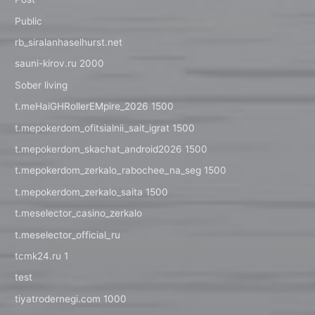
Public
rb_siralanhaselhurst.net
sauni-kirov.ru 2000
Sober living
t.meHaiGHRollerEMpire_2026 1500
t.mepokerdom_ofitsialnii_sait_igrat 1500
t.mepokerdom_skachat_android2026 1500
t.mepokerdom_zerkalo_rabochee_na_seg 1500
t.mepokerdom_zerkalo_saita 1500
t.meselector_casino_zerkalo
t.meselector_official_ru
tcmk24.ru 1
test
tiyatrodernegi.com 1000