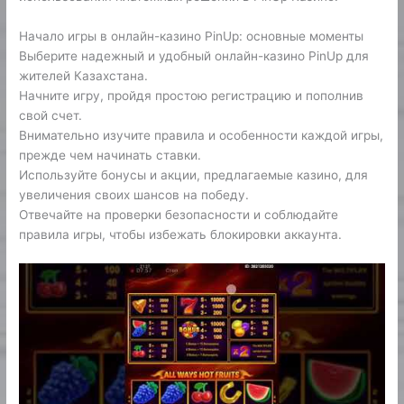
Начало игры в онлайн-казино PinUp: основные моменты
Выберите надежный и удобный онлайн-казино PinUp для
жителей Казахстана.
Начните игру, пройдя простою регистрацию и пополнив
свой счет.
Внимательно изучите правила и особенности каждой игры,
прежде чем начинать ставки.
Используйте бонусы и акции, предлагаемые казино, для
увеличения своих шансов на победу.
Отвечайте на проверки безопасности и соблюдайте
правила игры, чтобы избежать блокировки аккаунта.