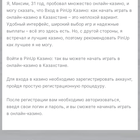
Я, Максим, 31 год, пробовал множество онлайн-казино, и
могу сказать, что Вход в PinUp Казино: как начать играть в
онлайн-казино в Казахстане – это неплохой вариант.
Удобный интерфейс, широкий выбор игр и надежные
выплаты – всё это здесь есть. Но, с другой стороны, я
встречал и лучшие казино, поэтому рекомендовать PinUp
как лучшее я не могу.
Войти в PinUp Казино: так вы можете начать играть в
онлайн-казино в Казахстане.
Для входа в казино необходимо зарегистрировать аккаунт,
пройдя простую регистрационную процедуру.
После регистрации вам необходимо авторизоваться,
введя свои логин и пароль, и вы сможете начинать играть
в онлайн-казино.