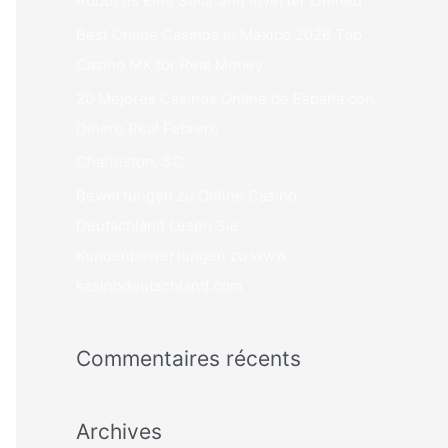
About us Elite Solar and Inverter Limited
r
Best Online Casinos in Mexico 2026 Top
c
Casino MX for Real Money
h
20 Mejores Casinos Online de España con
e
Dinero Real Febrero
r
Charleston, SC
Bewertungen zu Online Casino
:
Deutschland Lesen Sie
Kundenbewertungen zu www
kasinodeutschland.com
Commentaires récents
Archives