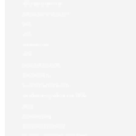
a16z generative ai
adobe generative ai 1
allZ
allZ
antsaat.com
APK
avtolife5.ru 2000
banzai164.ru
beechstreetcafe.com
bezdep-s-vyvodom.site 1000
Blog
Bookkeeping
bor-neked.hu1660Z