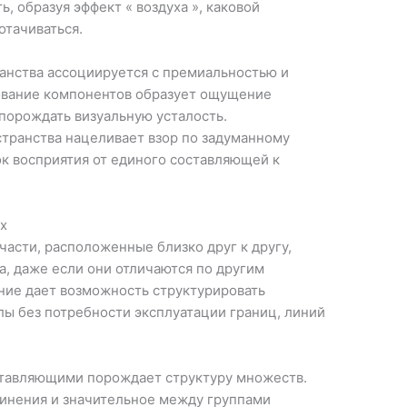
, образуя эффект « воздуха », каковой
отачиваться.
анства ассоциируется с премиальностью и
ование компонентов образует ощущение
порождать визуальную усталость.
транства нацеливает взор по задуманному
к восприятия от единого составляющей к
х
части, расположенные близко друг к другу,
а, даже если они отличаются по другим
ие дает возможность структурировать
лы без потребности эксплуатации границ, линий
тавляющими порождает структуру множеств.
инения и значительное между группами