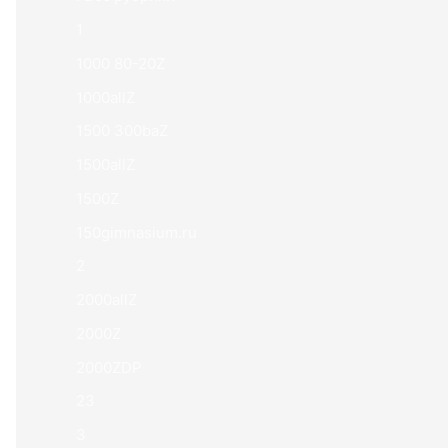
1
1000 80-20Z
1000allZ
1500 300baZ
1500allZ
1500Z
150gimnasium.ru
2
2000allZ
2000Z
2000ZDP
23
3