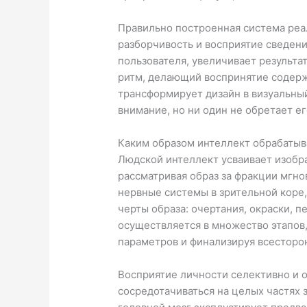
Правильно построенная система реал
разборчивость и восприятие сведени
пользователя, увеличивает результа
ритм, делающий воспринятие содерж
трансформирует дизайн в визуальный
внимание, но ни один не обретает ег
Каким образом интеллект обрабатыв
Людской интеллект усваивает изобр
рассматривая образ за фракции мгно
нервные системы в зрительной коре
черты образа: очертания, окраски, 
осуществляется в множество этапов,
параметров и финализируя всесторо
Восприятие личности селективно и 
сосредотачиваться на целых частях 