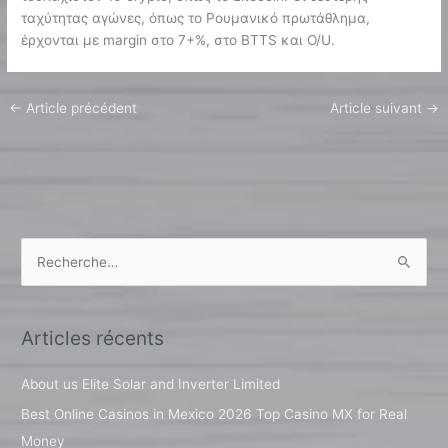
ταχύτητας αγώνες, όπως το Ρουμανικό πρωτάθλημα,
έρχονται με margin στο 7+%, στο BTTS και O/U.
←
Article précédent
Article suivant
→
R
e
c
Articles récents
h
e
About us Elite Solar and Inverter Limited
r
Best Online Casinos in Mexico 2026 Top Casino MX for Real
c
Money