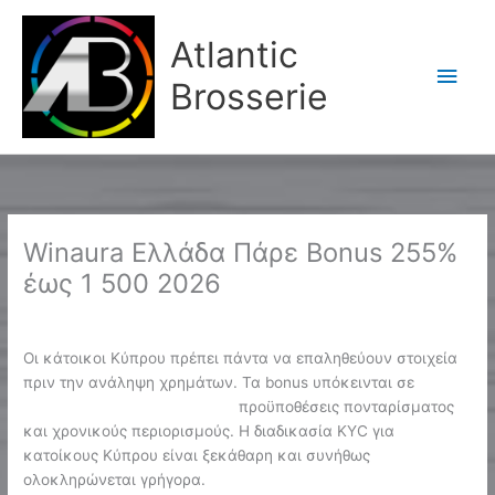
Aller
Men
au
Atlantic
contenu
princ
Brosserie
Winaura Ελλάδα Πάρε Bonus 255%
έως 1 500 2026
/
Non classé
/ Par
Karine2
Οι κάτοικοι Κύπρου πρέπει πάντα να επαληθεύουν στοιχεία
πριν την ανάληψη χρημάτων. Τα bonus υπόκεινται σε
https://winauracas.gr/sign-in/
προϋποθέσεις πονταρίσματος
και χρονικούς περιορισμούς. Η διαδικασία KYC για
κατοίκους Κύπρου είναι ξεκάθαρη και συνήθως
ολοκληρώνεται γρήγορα.