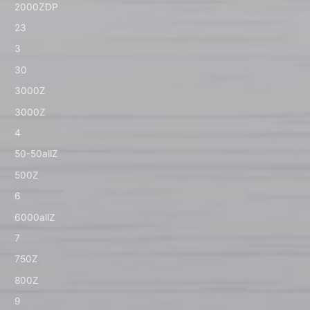
2000ZDP
23
3
30
3000Z
3000Z
4
50-50allZ
500Z
6
6000allZ
7
750Z
800Z
9