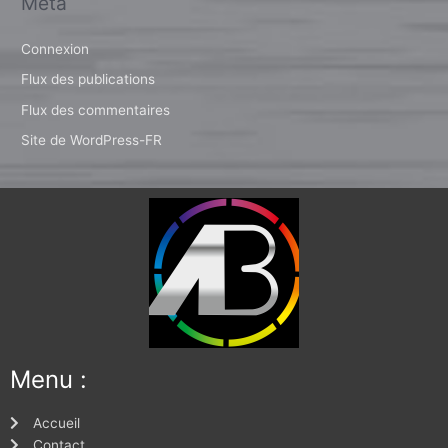
Méta
Connexion
Flux des publications
Flux des commentaires
Site de WordPress-FR
Menu :
Accueil
Contact