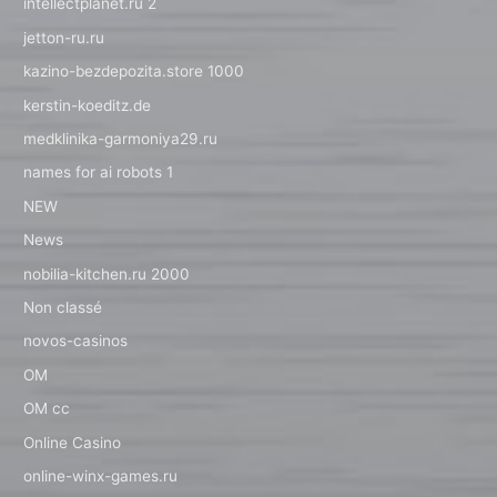
intellectplanet.ru 2
jetton-ru.ru
kazino-bezdepozita.store 1000
kerstin-koeditz.de
medklinika-garmoniya29.ru
names for ai robots 1
NEW
News
nobilia-kitchen.ru 2000
Non classé
novos-casinos
OM
OM cc
Online Casino
online-winx-games.ru