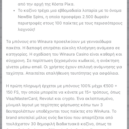
από την αρχή της Κόστα Ρίκα.
Το καζίνο τρέχει μια εβδομαδιαία λοταρία με το όνομα
NewBie Spins, η οποία προσφέρει 2.500 δωρεάν
περιστροφές στους 100 παίκτες με τους περισσότερους
λαχνούς!
Τα μπόνους στο Winaura προσελκύουν με γενναιόδωρα
πακέτα. Η διεπαφή επιτρέπει εύκολη πλοήγηση ανάμεσα σε
κατηγορίες. Η σχεδίαση του Winaura Casino είναι καθαρή και
σύγχρονη. Σε περίπτωση ξεχασμένου κωδικού, η ανάκτηση
γίνεται μέσω email. Οι χρήστες έχουν επιλογή ανάμνησης για
ταχύτητα. Απαιτείται επαλήθευση ταυτότητας για ασφάλεια.
Η πρώτη πληρωμή έρχεται με μπόνους 100% μέχρι €500 +
150 FS, την οποία μπορείτε να κάνετε με 15+ τρόπους, όπως
Visa/MasterCard, Revolut και crypto. Ένα εκλεπτυσμένο,
μίνιμαλ layout με ταχύτητες φόρτωσης κάτω των 3
δευτερολέπτων υποδέχονται τους παίκτες στο WinAura. Το
brand αποτελεί μέλος ενός δικτύου που απαρτίζεται από
τουλάχιστον 30 δημοφιλή διαδικτυακά καζίνο, όπως τα