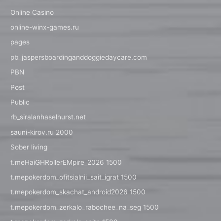
Online Casino
online-winx-games.ru
pages
pb_jaspersboardinganddoggiedaycare.com
PBN
Post
Public
rb_siralanhaselhurst.net
sauni-kirov.ru 2000
Sober living
t.meHaiGHRollerEMpire_2026 1500
t.mepokerdom_ofitsialnii_sait_igrat 1500
t.mepokerdom_skachat_android2026 1500
t.mepokerdom_zerkalo_rabochee_na_seg 1500