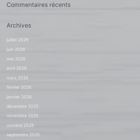
Commentaires récents
Archives
juillet 2026
juin 2026
mai 2026
avril 2026
mars 2026
février 2026
janvier 2026
décembre 2025
novembre 2025
octobre 2025
septembre 2025