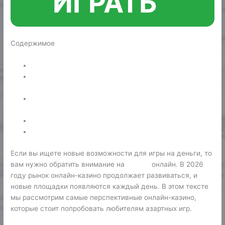
ИГРАТЬ
Содержимое
Лучшие онлайн-казино для игроков из России
Как выбрать надежное онлайн-казино: советы и
рекомендации
Топ-5 онлайн-казино с лучшими условиями для
игроков
1. Casino.com
2. 888 Casino
Если вы ищете новые возможности для игры на деньги, то
вам нужно обратить внимание на
казино
онлайн. В 2026
году рынок онлайн-казино продолжает развиваться, и
новые площадки появляются каждый день. В этом тексте
мы рассмотрим самые перспективные онлайн-казино,
которые стоит попробовать любителям азартных игр.