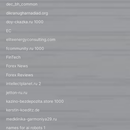
dec_bh_common
dikranugharnadiad.org
doy-ckazka.ru 1000
EC
eliteenergyconsulting.com
fcommunity.ru 1000
FinTech
Forex News
Forex Reviews
intellectplanet.ru 2
jetton-ru.ru
kazino-bezdepozita.store 1000
kerstin-koeditz.de
medklinika-garmoniya29.ru
names for ai robots 1