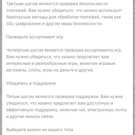
Третьим шагом является проверка безопасности
платежей. Вам нужно убедиться, что казино использует
безопасные методы для обработки платежей, такие как
SSL-шифрование и другие меры безопасности.
Проверьте ассортимент игр
Четвёртым шагом является проверка ассортимента игр.
Вам нужно убедиться, что казино предлагает вам
интересные и разнообразные игры, включая игровые
автоматы, слоты, игры на деньги и другие.
Убедитесь в поддержке
Пятым шагом является проверка поддержки. Вам нужно
убедиться, что казино предлагает вам доступную и
эффективную поддержку, включая чат, электронную почту
и другие каналы связи.
Выберите казино из нашего топа