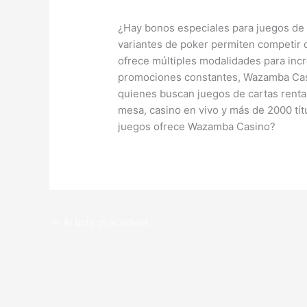
¿Hay bonos especiales para juegos de
variantes de poker permiten competir c
ofrece múltiples modalidades para incr
promociones constantes, Wazamba Casi
quienes buscan juegos de cartas renta
mesa, casino en vivo y más de 2000 tít
juegos ofrece Wazamba Casino?
←
Article précédent