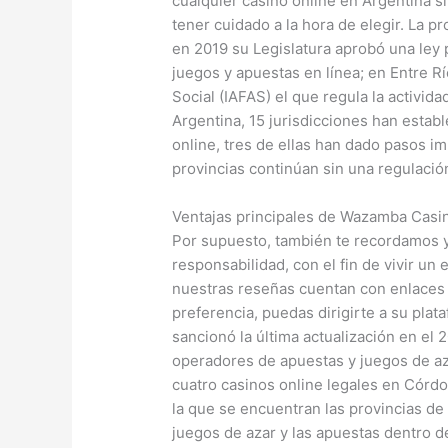
cualquier casino online en Argentina s
tener cuidado a la hora de elegir. La p
en 2019 su Legislatura aprobó una ley 
juegos y apuestas en línea; en Entre Rí
Social (IAFAS) el que regula la activid
Argentina, 15 jurisdicciones han estab
online, tres de ellas han dado pasos i
provincias continúan sin una regulación
Ventajas principales de Wazamba Casi
Por supuesto, también te recordamos y 
responsabilidad, con el fin de vivir un
nuestras reseñas cuentan con enlaces p
preferencia, puedas dirigirte a su plat
sancionó la última actualización en el 2
operadores de apuestas y juegos de az
cuatro casinos online legales en Córdo
la que se encuentran las provincias de
juegos de azar y las apuestas dentro de