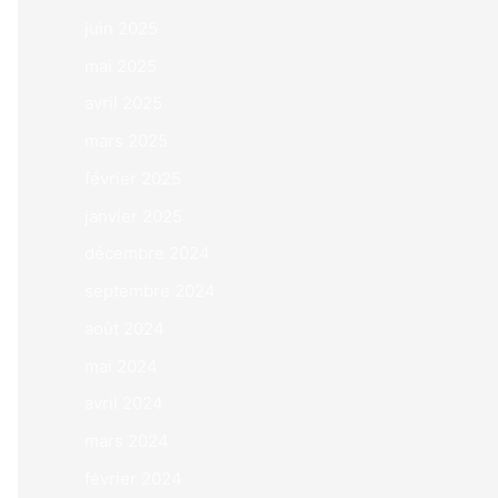
juin 2025
mai 2025
avril 2025
mars 2025
février 2025
janvier 2025
décembre 2024
septembre 2024
août 2024
mai 2024
avril 2024
mars 2024
février 2024