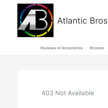
Aller
au
contenu
Atlantic Bros
Rouleaux et Accessoires
Brosses
403 Not Available
/
Non classé
/ Par
Karine2