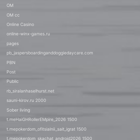
OM
OM cc
Online Casino
online-winx-games.ru
pages
pb_jaspersboardinganddoggiedaycare.com
PBN
Post
Public
rb_siralanhaselhurst.net
sauni-kirov.ru 2000
Sober living
t.meHaiGHRollerEMpire_2026 1500
t.mepokerdom_ofitsialnii_sait_igrat 1500
t.mepokerdom_skachat_android2026 1500