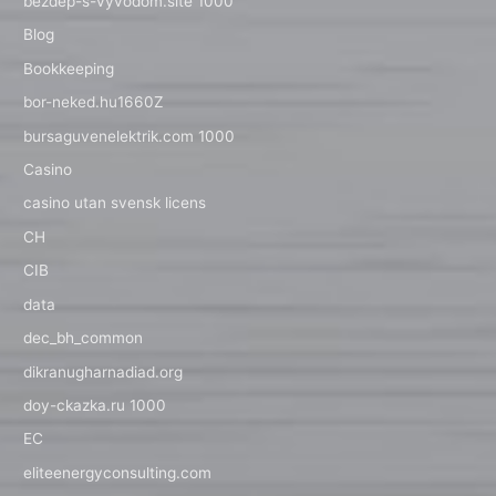
bezdep-s-vyvodom.site 1000
Blog
Bookkeeping
bor-neked.hu1660Z
bursaguvenelektrik.com 1000
Casino
casino utan svensk licens
CH
CIB
data
dec_bh_common
dikranugharnadiad.org
doy-ckazka.ru 1000
EC
eliteenergyconsulting.com