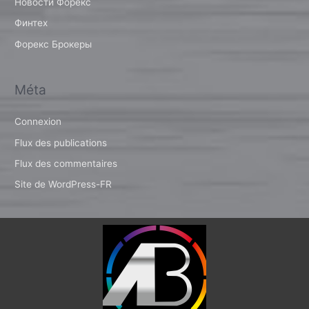
Новости Форекс
Финтех
Форекс Брокеры
Méta
Connexion
Flux des publications
Flux des commentaires
Site de WordPress-FR