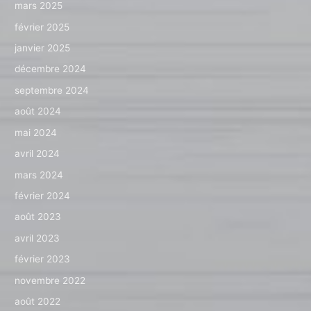
mars 2025
février 2025
janvier 2025
décembre 2024
septembre 2024
août 2024
mai 2024
avril 2024
mars 2024
février 2024
août 2023
avril 2023
février 2023
novembre 2022
août 2022