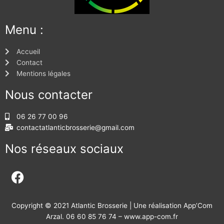
Menu :
Accueil
Contact
Mentions légales
Nous contacter
06 26 77 00 96
contactatlanticbrosserie@gmail.com
Nos réseaux sociaux
F
a
c
e
Copyright © 2021
Atlantic Brosserie
| Une réalisation App’Com
Arzal. 06 60 85 76 74 – www.app-com.fr
b