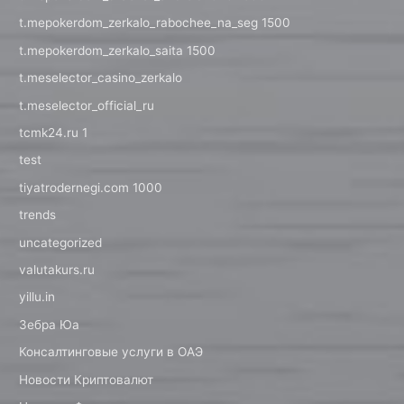
t.mepokerdom_zerkalo_rabochee_na_seg 1500
t.mepokerdom_zerkalo_saita 1500
t.meselector_casino_zerkalo
t.meselector_official_ru
tcmk24.ru 1
test
tiyatrodernegi.com 1000
trends
uncategorized
valutakurs.ru
yillu.in
Зебра Юа
Консалтинговые услуги в ОАЭ
Новости Криптовалют