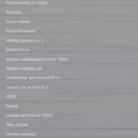
fcommunity.ru 1000
FinTech
Forex News
Forex Reviews
intellectplanet.ru 2
jetton-ru.ru
kazino-bezdepozita.store 1000
kerstin-koeditz.de
medklinika-garmoniya29.ru
names for ai robots 1
NEW
News
nobilia-kitchen.ru 2000
Non classé
novos-casinos