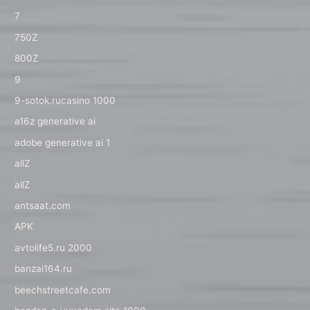
7
750Z
800Z
9
9-sotok.rucasino 1000
a16z generative ai
adobe generative ai 1
allZ
allZ
antsaat.com
APK
avtolife5.ru 2000
banzai164.ru
beechstreetcafe.com