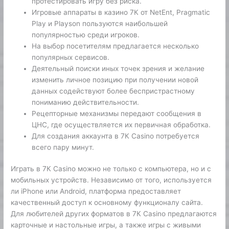
протестировать игру без риска.
Игровые аппараты в казино 7К от NetEnt, Pragmatic
Play и Playson пользуются наибольшей
популярностью среди игроков.
На выбор посетителям предлагается несколько
популярных сервисов.
Деятельный поиски иных точек зрения и желание
изменить личное позицию при получении новой
данных содействуют более беспристрастному
пониманию действительности.
Рецепторные механизмы передают сообщения в
ЦНС, где осуществляется их первичная обработка.
Для создания аккаунта в 7К Casino потребуется
всего пару минут.
Играть в 7К Casino можно не только с компьютера, но и с
мобильных устройств. Независимо от того, используется
ли iPhone или Android, платформа предоставляет
качественный доступ к основному функционалу сайта.
Для любителей других форматов в 7К Casino предлагаются
карточные и настольные игры, а также игры с живыми