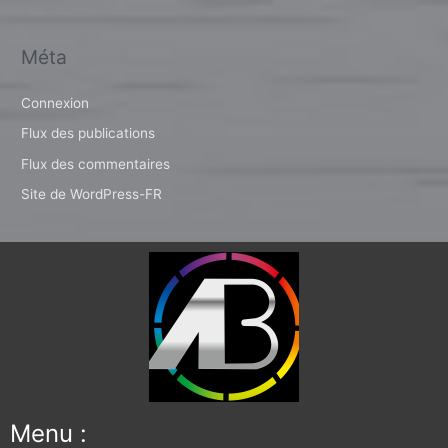
Méta
Connexion
Flux des publications
Flux des commentaires
Site de WordPress-FR
Menu :