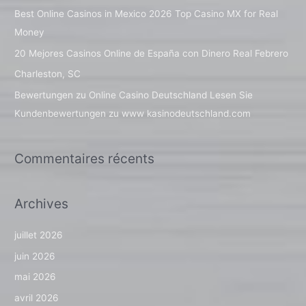
r
Best Online Casinos in Mexico 2026 Top Casino MX for Real
c
Money
h
20 Mejores Casinos Online de España con Dinero Real Febrero
e
Charleston, SC
r
Bewertungen zu Online Casino Deutschland Lesen Sie
Kundenbewertungen zu www kasinodeutschland.com
:
Commentaires récents
Archives
juillet 2026
juin 2026
mai 2026
avril 2026