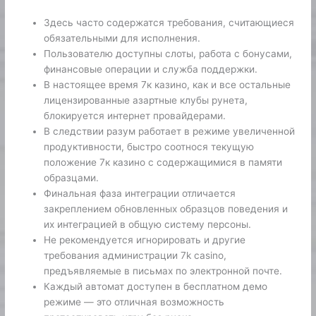
Здесь часто содержатся требования, считающиеся
обязательными для исполнения.
Пользователю доступны слоты, работа с бонусами,
финансовые операции и служба поддержки.
В настоящее время 7к казино, как и все остальные
лицензированные азартные клубы рунета,
блокируется интернет провайдерами.
В следствии разум работает в режиме увеличенной
продуктивности, быстро соотнося текущую
положение 7к казино с содержащимися в памяти
образцами.
Финальная фаза интеграции отличается
закреплением обновленных образцов поведения и
их интеграцией в общую систему персоны.
Не рекомендуется игнорировать и другие
требования администрации 7k casino,
предъявляемые в письмах по электронной почте.
Каждый автомат доступен в бесплатном демо
режиме — это отличная возможность