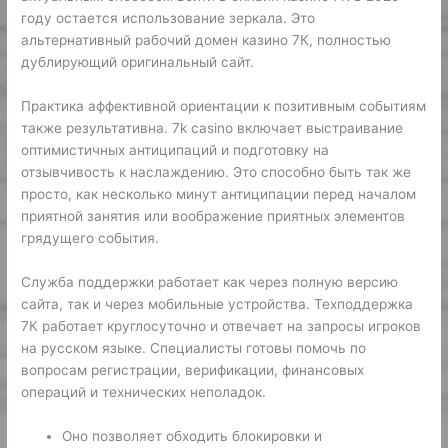
году остается использование зеркала. Это
альтернативный рабочий домен казино 7К, полностью
дублирующий оригинальный сайт.
Практика аффективной ориентации к позитивным событиям
также результативна. 7k casino включает выстраивание
оптимистичных антиципаций и подготовку на
отзывчивость к наслаждению. Это способно быть так же
просто, как несколько минут антиципации перед началом
приятной занятия или воображение приятных элементов
грядущего события.
Служба поддержки работает как через полную версию
сайта, так и через мобильные устройства. Техподдержка
7К работает круглосуточно и отвечает на запросы игроков
на русском языке. Специалисты готовы помочь по
вопросам регистрации, верификации, финансовых
операций и технических неполадок.
Оно позволяет обходить блокировки и