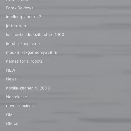
Forex Reviews
intellectplanet.ru 2
jetton-ru.ru
kazino-bezdepozita.store 1000
kerstin-koeditz.de
medklinika-garmoniya29.ru
names for ai robots 1
NEW
News
nobilia-kitchen.ru 2000
Non classé
novos-casinos
OM
OM cc