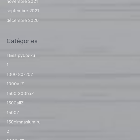
novembre 2021
septembre 2021
décembre 2020
Catégories
! Без рубрики
1
1000 80-20Z
1000allZ
1500 300baZ
1500allZ
1500Z
150gimnasium.ru
2