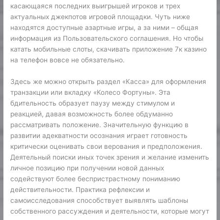
касающаяся последних выигрышей игроков и трех
актуальных джекпотов игровой площадки. Чуть ниже
находятся доступные азартные игры, а за ними – общая
информация из Пользовательского соглашения. Но чтобы
катать мобильные слоты, скачивать приложение 7к казино
на телефон вовсе не обязательно.
Здесь же можно открыть раздел «Касса» для оформления
транзакции или вкладку «Колесо Фортуны». Эта
бдительность образует паузу между стимулом и
реакцией, давая возможность более обдуманно
рассматривать положение. Значительную функцию в
развитии адекватности осознания играет готовность
критически оценивать свои верования и предположения.
Деятельный поиски иных точек зрения и желание изменить
личное позицию при получении новой данных
содействуют более беспристрастному пониманию
действительности. Практика рефлексии и
самоисследования способствует выявлять шаблоны
собственного рассуждения и деятельности, которые могут