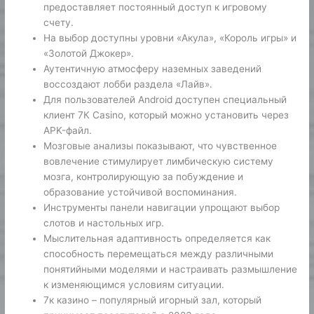
предоставляет постоянный доступ к игровому
счету.
На выбор доступны уровни «Акула», «Король игры» и
«Золотой Джокер».
Аутентичную атмосферу наземных заведений
воссоздают лобби раздела «Лайв».
Для пользователей Android доступен специальный
клиент 7К Casino, который можно установить через
APK-файл.
Мозговые анализы показывают, что чувственное
вовлечение стимулирует лимбическую систему
мозга, контролирующую за побуждение и
образование устойчивой воспоминания.
Инструменты панели навигации упрощают выбор
слотов и настольных игр.
Мыслительная адаптивность определяется как
способность перемещаться между различными
понятийными моделями и настраивать размышление
к изменяющимся условиям ситуации.
7к казино – популярный игорный зал, который