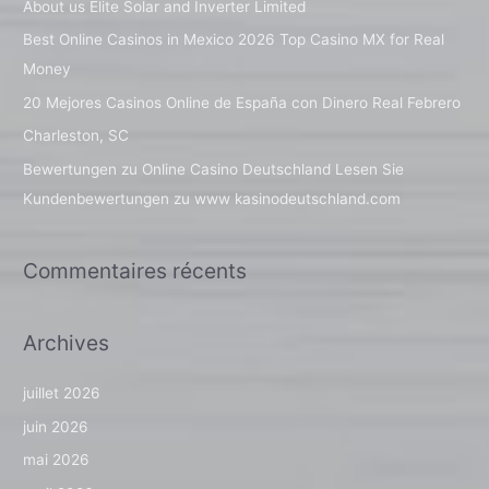
About us Elite Solar and Inverter Limited
r
Best Online Casinos in Mexico 2026 Top Casino MX for Real
c
Money
h
20 Mejores Casinos Online de España con Dinero Real Febrero
e
Charleston, SC
r
Bewertungen zu Online Casino Deutschland Lesen Sie
Kundenbewertungen zu www kasinodeutschland.com
:
Commentaires récents
Archives
juillet 2026
juin 2026
mai 2026