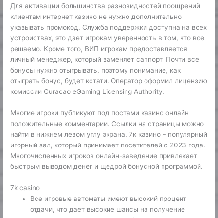
Для активации большинства разновидностей поощрений
клиентам интернет казино не нужно дополнительно
указывать промокод. Служба поддержки доступна на всех
устройствах, это дает игрокам уверенность в том, что все
решаемо. Кроме того, ВИП игрокам предоставляется
личный менеджер, который заменяет саппорт. Почти все
бонусы нужно отыгрывать, поэтому понимание, как
отыграть бонус, будет кстати. Оператор оформил лицензию
комиссии Curacao eGaming Licensing Authority.
Многие игроки публикуют под постами казино онлайн
положительные комментарии. Ссылки на страницы можно
найти в нижнем левом углу экрана. 7к казино – популярный
игорный зал, который принимает посетителей с 2023 года.
Многочисленных игроков онлайн-заведение привлекает
быстрым выводом денег и щедрой бонусной программой.
7k casino
Все игровые автоматы имеют высокий процент
отдачи, что дает высокие шансы на получение