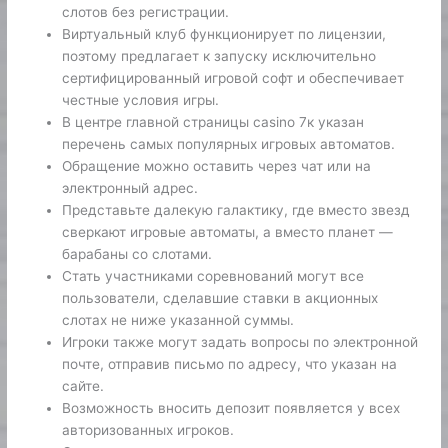
слотов без регистрации.
Виртуальный клуб функционирует по лицензии,
поэтому предлагает к запуску исключительно
сертифицированный игровой софт и обеспечивает
честные условия игры.
В центре главной страницы casino 7к указан
перечень самых популярных игровых автоматов.
Обращение можно оставить через чат или на
электронный адрес.
Представьте далекую галактику, где вместо звезд
сверкают игровые автоматы, а вместо планет —
барабаны со слотами.
Стать участниками соревнований могут все
пользователи, сделавшие ставки в акционных
слотах не ниже указанной суммы.
Игроки также могут задать вопросы по электронной
почте, отправив письмо по адресу, что указан на
сайте.
Возможность вносить депозит появляется у всех
авторизованных игроков.