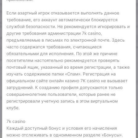
Если азартный игрок отказывается выполнять данное
требование, его аккаунт автоматически блокируется
службой безопасности. Не рекомендуется игнорировать и
другие требования администрации 7k casino,
предъявляемые в письмах по электронной почте. Здесь
часто содержатся требования, считающиеся
обязательными для исполнения. По этой же причине
посетителям настоятельно рекомендуется проверять
почтовый ящик, указанный во время регистрации, а также
изучать содержимое папки «Спам». Регистрация на
официальном сайте онлайн казино 7K casino не вызывает
затруднений. К созданию профиля допускаются только
совершеннолетние пользователи, которые ранее не
регистрировали учетную запись в этом виртуальном
клубе.
7k casino
Каждый доступный бонус и условия его начисления
можно отслеживать в одноименном разделе «Бонусы».