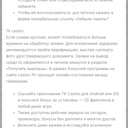
кабинете.
Чтобы ей воспользоваться, достаточно нажать в
форме кликабельную ссылку «Забыли пароль?
7k casino
Если сумма крупная, может потребоваться больше
времени на обработку заявки. Для исключения задержек
рекомендуется пройти верификацию, выслав саппорту
фото удостоверяющего документа. Заявки на вывод
средств оформляются в личном аккаунте в разделе
«Получить выигрыш». В рамках бонусной программы на
сайте casino 7K проходят онлайн-состязания между
геймерами.
Скачайте приложение 7K Casino для Android или iOS
и получите бонус за установку — 25 фриспинов в
любой демо-игре.
Также доступны рабочие зеркала на сегодня,
промокоды, бонусы без депозита и многое другое.
Включите демо-режим и исследуйте вселенную