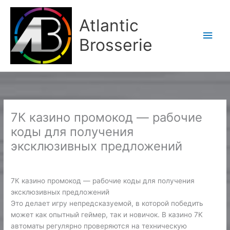
Aller
Men
au
Atlantic
contenu
princ
Brosserie
7К казино промокод — рабочие
коды для получения
эксклюзивных предложений
/
1500allZ
/ Par
Karine2
7К казино промокод — рабочие коды для получения
эксклюзивных предложений
Это делает игру непредсказуемой, в которой победить
может как опытный геймер, так и новичок. В казино 7K
автоматы регулярно проверяются на техническую