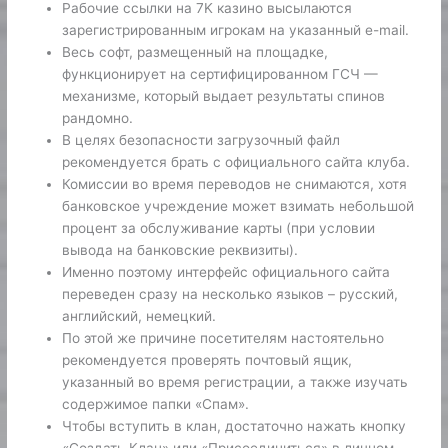
Рабочие ссылки на 7K казино высылаются
зарегистрированным игрокам на указанный e-mail.
Весь софт, размещенный на площадке,
функционирует на сертифицированном ГСЧ —
механизме, который выдает результаты спинов
рандомно.
В целях безопасности загрузочный файл
рекомендуется брать с официального сайта клуба.
Комиссии во время переводов не снимаются, хотя
банковское учреждение может взимать небольшой
процент за обслуживание карты (при условии
вывода на банковские реквизиты).
Именно поэтому интерфейс официального сайта
переведен сразу на несколько языков – русский,
английский, немецкий.
По этой же причине посетителям настоятельно
рекомендуется проверять почтовый ящик,
указанный во время регистрации, а также изучать
содержимое папки «Спам».
Чтобы вступить в клан, достаточно нажать кнопку
«Создать Клан» или «Присоединиться» в личном