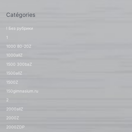
Catégories
! Без рубрики
1
1000 80-20Z
1000allZ
1500 300baZ
1500allZ
1500Z
150gimnasium.ru
2
2000allZ
2000Z
2000ZDP