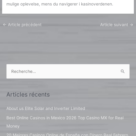
mulige oplevelse, mens du navigerer i kasinoverdenen.
←
Article précédent
Article suivant
→
R
e
c
Articles récents
h
e
About us Elite Solar and Inverter Limited
r
Best Online Casinos in Mexico 2026 Top Casino MX for Real
c
Money
h
20 Mejores Casinos Online de España con Dinero Real Febrero