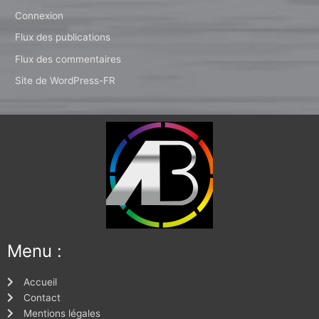
Connexion
Flux des publications
Flux des commentaires
Site de WordPress-FR
Menu :
Accueil
Contact
Mentions légales