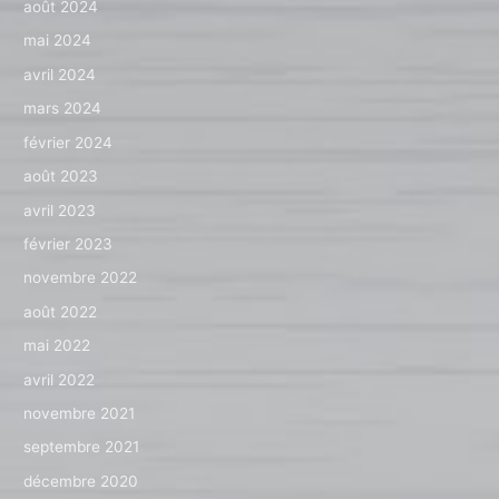
août 2024
mai 2024
avril 2024
mars 2024
février 2024
août 2023
avril 2023
février 2023
novembre 2022
août 2022
mai 2022
avril 2022
novembre 2021
septembre 2021
décembre 2020