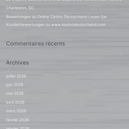
e
Charleston, SC
r
Bewertungen zu Online Casino Deutschland Lesen Sie
Kundenbewertungen zu www kasinodeutschland.com
:
Commentaires récents
Archives
juillet 2026
juin 2026
mai 2026
avril 2026
mars 2026
février 2026
janvier 2026