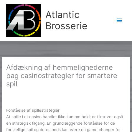
Aller
Men
au
Atlantic
contenu
princ
Brosserie
Afdækning af hemmelighederne
bag casinostrategier for smartere
spil
/
Public
/ Par
Karine2
Forståelse af spillestrategier
At spille i et casino handler ikke kun om held; det kræver også
en strategisk tilgang. En grundlæggende forståelse for de
forskellige spil og deres odds kan være en game changer for