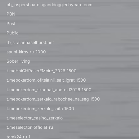
pb_jaspersboardinganddoggiedaycare.com
PBN
Post
Public
rb_siralanhaselhurst.net
sauni-kirov.ru 2000
Sober living
t.meHaiGHRollerEMpire_2026 1500
t.mepokerdom_ofitsialnii_sait_igrat 1500
t.mepokerdom_skachat_android2026 1500
t.mepokerdom_zerkalo_rabochee_na_seg 1500
t.mepokerdom_zerkalo_saita 1500
t.meselector_casino_zerkalo
t.meselector_official_ru
tcmk24.ru 1