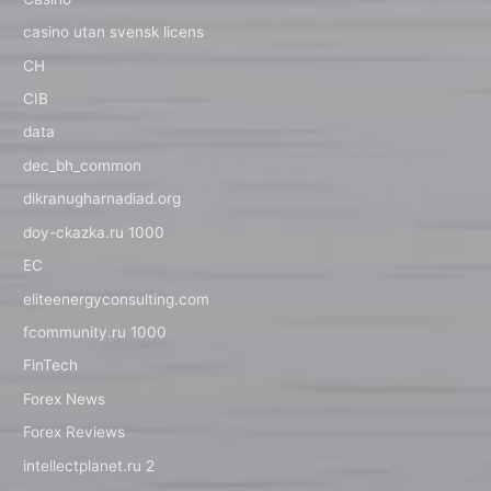
casino utan svensk licens
CH
CIB
data
dec_bh_common
dikranugharnadiad.org
doy-ckazka.ru 1000
EC
eliteenergyconsulting.com
fcommunity.ru 1000
FinTech
Forex News
Forex Reviews
intellectplanet.ru 2