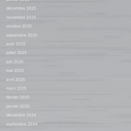
décembre 2025
novembre 2025
octobre 2025
septembre 2025
août 2025
juillet 2025
juin 2025
mai 2025
avril 2025
mars 2025
février 2025
janvier 2025
décembre 2024
septembre 2024