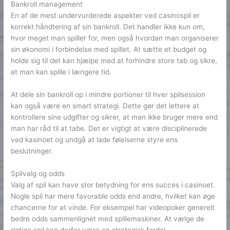
Bankroll management
En af de mest undervurderede aspekter ved casinospil er
korrekt håndtering af sin bankroll. Det handler ikke kun om,
hvor meget man spiller for, men også hvordan man organiserer
sin økonomi i forbindelse med spillet. At sætte et budget og
holde sig til det kan hjælpe med at forhindre store tab og sikre,
at man kan spille i længere tid.
At dele sin bankroll op i mindre portioner til hver spilsession
kan også være en smart strategi. Dette gør det lettere at
kontrollere sine udgifter og sikrer, at man ikke bruger mere end
man har råd til at tabe. Det er vigtigt at være disciplinerede
ved kasinoet og undgå at lade følelserne styre ens
beslutninger.
Spilvalg og odds
Valg af spil kan have stor betydning for ens succes i casinoet.
Nogle spil har mere favorable odds end andre, hvilket kan øge
chancerne for at vinde. For eksempel har videopoker generelt
bedre odds sammenlignet med spillemaskiner. At vælge de
rigtige spil kan derfor være en strategisk fordel.