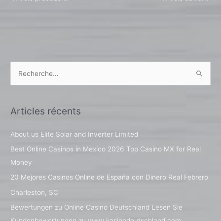
R
e
c
Articles récents
h
e
About us Elite Solar and Inverter Limited
r
Best Online Casinos in Mexico 2026 Top Casino MX for Real
c
Money
h
20 Mejores Casinos Online de España con Dinero Real Febrero
e
Charleston, SC
r
Bewertungen zu Online Casino Deutschland Lesen Sie
Kundenbewertungen zu www kasinodeutschland.com