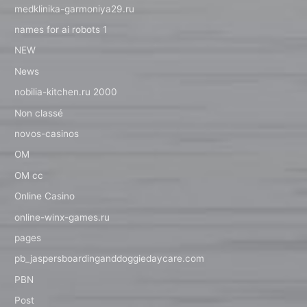
medklinika-garmoniya29.ru
names for ai robots 1
NEW
News
nobilia-kitchen.ru 2000
Non classé
novos-casinos
OM
OM cc
Online Casino
online-winx-games.ru
pages
pb_jaspersboardinganddoggiedaycare.com
PBN
Post