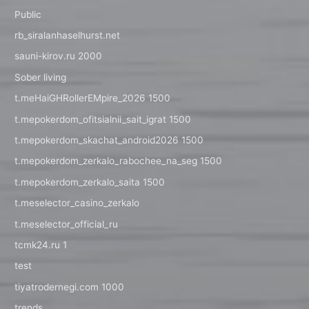
Public
rb_siralanhaselhurst.net
sauni-kirov.ru 2000
Sober living
t.meHaiGHRollerEMpire_2026 1500
t.mepokerdom_ofitsialnii_sait_igrat 1500
t.mepokerdom_skachat_android2026 1500
t.mepokerdom_zerkalo_rabochee_na_seg 1500
t.mepokerdom_zerkalo_saita 1500
t.meselector_casino_zerkalo
t.meselector_official_ru
tcmk24.ru 1
test
tiyatrodernegi.com 1000
trends