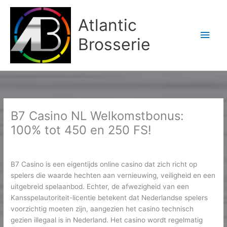
Aller
Men
au
Atlantic
contenu
princ
Brosserie
B7 Casino NL Welkomstbonus:
100% tot 450 en 250 FS!
/
Non classé
/ Par
Karine2
B7 Casino is een eigentijds online casino dat zich richt op
spelers die waarde hechten aan vernieuwing, veiligheid en een
uitgebreid spelaanbod. Echter, de afwezigheid van een
Kansspelautoriteit-licentie betekent dat Nederlandse spelers
voorzichtig moeten zijn, aangezien het casino technisch
gezien illegaal is in Nederland. Het casino wordt regelmatig