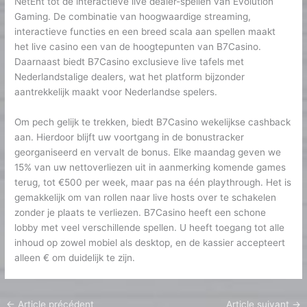
NetEnt tot de interactieve live dealer-spellen van Evolution
Gaming. De combinatie van hoogwaardige streaming,
interactieve functies en een breed scala aan spellen maakt
het live casino een van de hoogtepunten van B7Casino.
Daarnaast biedt B7Casino exclusieve live tafels met
Nederlandstalige dealers, wat het platform bijzonder
aantrekkelijk maakt voor Nederlandse spelers.
Om pech gelijk te trekken, biedt B7Casino wekelijkse cashback
aan. Hierdoor blijft uw voortgang in de bonustracker
georganiseerd en vervalt de bonus. Elke maandag geven we
15% van uw nettoverliezen uit in aanmerking komende games
terug, tot €500 per week, maar pas na één playthrough. Het is
gemakkelijk om van rollen naar live hosts over te schakelen
zonder je plaats te verliezen. B7Casino heeft een schone
lobby met veel verschillende spellen. U heeft toegang tot alle
inhoud op zowel mobiel als desktop, en de kassier accepteert
alleen € om duidelijk te zijn.
←
Article précédent
Article suivant
→