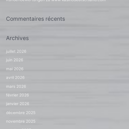
:
Commentaires récents
Archives
juillet 2026
juin 2026
mai 2026
avril 2026
mars 2026
février 2026
janvier 2026
décembre 2025
novembre 2025