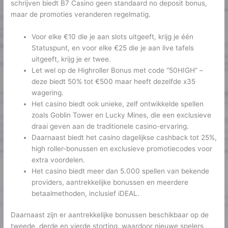
schrijven biedt B7 Casino geen standaard no deposit bonus,
maar de promoties veranderen regelmatig.
Voor elke €10 die je aan slots uitgeeft, krijg je één
Statuspunt, en voor elke €25 die je aan live tafels
uitgeeft, krijg je er twee.
Let wel op de Highroller Bonus met code “50HIGH” –
deze biedt 50% tot €500 maar heeft dezelfde x35
wagering.
Het casino biedt ook unieke, zelf ontwikkelde spellen
zoals Goblin Tower en Lucky Mines, die een exclusieve
draai geven aan de traditionele casino-ervaring.
Daarnaast biedt het casino dagelijkse cashback tot 25%,
high roller-bonussen en exclusieve promotiecodes voor
extra voordelen.
Het casino biedt meer dan 5.000 spellen van bekende
providers, aantrekkelijke bonussen en meerdere
betaalmethoden, inclusief iDEAL.
Daarnaast zijn er aantrekkelijke bonussen beschikbaar op de
tweede, derde en vierde storting, waardoor nieuwe spelers