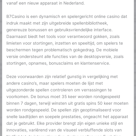
vanaf een nieuw apparaat in Nederland.
B7Casino is een dynamisch en spelergericht online casino dat
indruk maakt met zijn uitgebreide spellenbibliotheek,
genereuze bonussen en gebruiksvriendelijke interface.
Daarnaast biedt het tools voor verantwoord gokken, zoals
limieten voor stortingen, inzetten en speeltijd, om spelers te
beschermen tegen problematisch gokgedrag. De mobiele
versie ondersteunt alle functies van de desktopversie, zoals
stortingen, opnames, bonusclaims en klantenservice.
Deze voorwaarden zijn relatief gunstig in vergelijking met
andere casino’s, maar spelers moeten de lijst met
uitgezonderde spellen controleren om verrassingen te
voorkomen. De bonus moet 35 keer worden rondgespeeld
binnen 7 dagen, terwijl winsten uit gratis spins 50 keer moeten
worden rondgespeeld. De spellen zijn geoptimaliseerd voor
snelle laadtijden en soepele prestaties, ongeacht het apparaat
dat je gebruikt. Elke provider brengt zijn eigen unieke stijl en
innovaties, variërend van de visueel verbluffende slots van