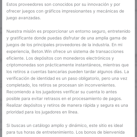
Estos proveedores son conocidos por su innovación y por
ofrecer juegos con gráficos impresionantes y mecánicas de
juego avanzadas.
Nuestra misión es proporcionar un entorno seguro, entretenido
y gratificante donde puedas disfrutar de una amplia gama de
juegos de los principales proveedores de la industria. En mi
experiencia, Beton.Win ofrece un sistema de transacciones
eficiente. Los depósitos con monederos electrónicos y
criptomonedas son prácticamente instantáneos, mientras que
los retiros a cuentas bancarias pueden tardar algunos días. La
verificación de identidad es un paso obligatorio, pero una vez
completado, los retiros se procesan sin inconvenientes.
Recomiendo a los jugadores verificar su cuenta lo antes
posible para evitar retrasos en el procesamiento de pagos.
Realizar depósitos y retiros de manera rápida y segura es una
prioridad para los jugadores en línea.
Si buscas un catálogo amplio y dinámico, este sitio es ideal
para tus horas de entretenimiento. Los bonos de bienvenida