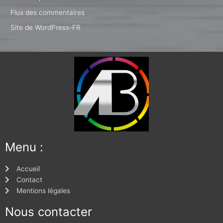
Flux des commentaires
Site de WordPress-FR
Menu :
Accueil
Contact
Mentions légales
Nous contacter