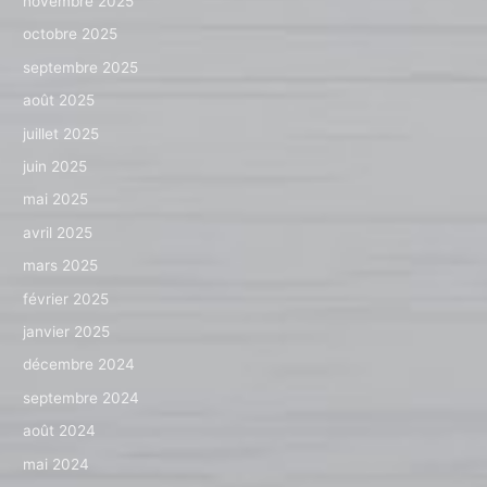
novembre 2025
octobre 2025
septembre 2025
août 2025
juillet 2025
juin 2025
mai 2025
avril 2025
mars 2025
février 2025
janvier 2025
décembre 2024
septembre 2024
août 2024
mai 2024