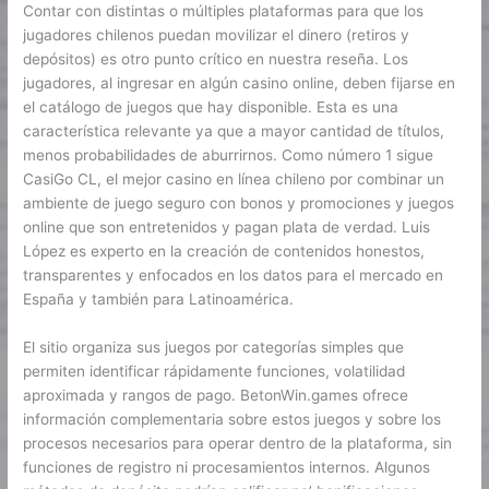
Contar con distintas o múltiples plataformas para que los
jugadores chilenos puedan movilizar el dinero (retiros y
depósitos) es otro punto crítico en nuestra reseña. Los
jugadores, al ingresar en algún casino online, deben fijarse en
el catálogo de juegos que hay disponible. Esta es una
característica relevante ya que a mayor cantidad de títulos,
menos probabilidades de aburrirnos. Como número 1 sigue
CasiGo CL, el mejor casino en línea chileno por combinar un
ambiente de juego seguro con bonos y promociones y juegos
online que son entretenidos y pagan plata de verdad. Luis
López es experto en la creación de contenidos honestos,
transparentes y enfocados en los datos para el mercado en
España y también para Latinoamérica.
El sitio organiza sus juegos por categorías simples que
permiten identificar rápidamente funciones, volatilidad
aproximada y rangos de pago. BetonWin.games ofrece
información complementaria sobre estos juegos y sobre los
procesos necesarios para operar dentro de la plataforma, sin
funciones de registro ni procesamientos internos. Algunos