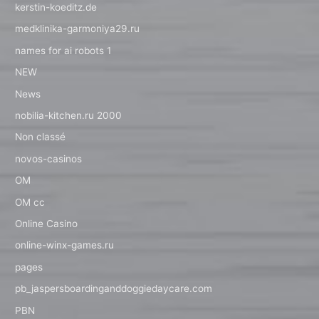
kerstin-koeditz.de
medklinika-garmoniya29.ru
names for ai robots 1
NEW
News
nobilia-kitchen.ru 2000
Non classé
novos-casinos
OM
OM cc
Online Casino
online-winx-games.ru
pages
pb_jaspersboardinganddoggiedaycare.com
PBN