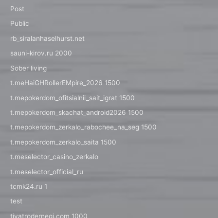
Post
Public
rb_siralanhaselhurst.net
sauni-kirov.ru 2000
Sober living
t.meHaiGHRollerEMpire_2026 1500
t.mepokerdom_ofitsialnii_sait_igrat 1500
t.mepokerdom_skachat_android2026 1500
t.mepokerdom_zerkalo_rabochee_na_seg 1500
t.mepokerdom_zerkalo_saita 1500
t.meselector_casino_zerkalo
t.meselector_official_ru
tcmk24.ru 1
test
tiyatrodernegi.com 1000