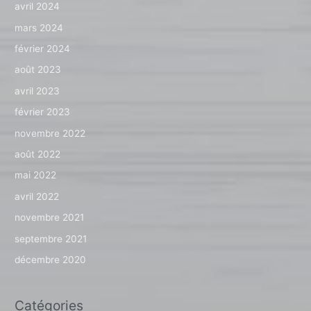
avril 2024
mars 2024
février 2024
août 2023
avril 2023
février 2023
novembre 2022
août 2022
mai 2022
avril 2022
novembre 2021
septembre 2021
décembre 2020
Catégories