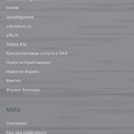
trends
uncategorized
valutakurs.ru
yillu.in
Зебра Юа
Консалтинговые услуги в ОАЭ
Новости Криптовалют
Новости Форекс
Финтех
Форекс Брокеры
Méta
Connexion
Flux des publications