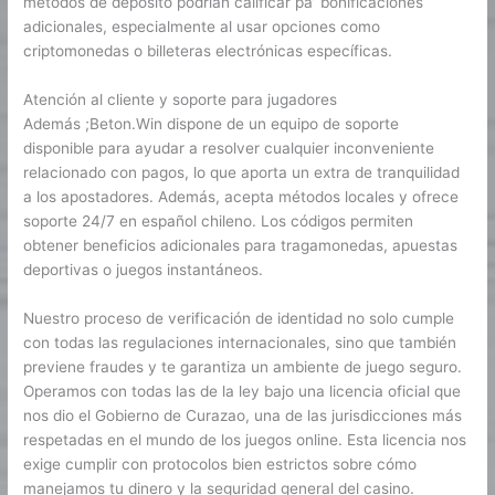
métodos de depósito podrían calificar pa’ bonificaciones
adicionales, especialmente al usar opciones como
criptomonedas o billeteras electrónicas específicas.
Atención al cliente y soporte para jugadores
Además ;Beton.Win dispone de un equipo de soporte
disponible para ayudar a resolver cualquier inconveniente
relacionado con pagos, lo que aporta un extra de tranquilidad
a los apostadores. Además, acepta métodos locales y ofrece
soporte 24/7 en español chileno. Los códigos permiten
obtener beneficios adicionales para tragamonedas, apuestas
deportivas o juegos instantáneos.
Nuestro proceso de verificación de identidad no solo cumple
con todas las regulaciones internacionales, sino que también
previene fraudes y te garantiza un ambiente de juego seguro.
Operamos con todas las de la ley bajo una licencia oficial que
nos dio el Gobierno de Curazao, una de las jurisdicciones más
respetadas en el mundo de los juegos online. Esta licencia nos
exige cumplir con protocolos bien estrictos sobre cómo
manejamos tu dinero y la seguridad general del casino.