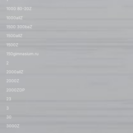
1000 80-20Z
1000allZ
1500 300baZ
1500allZ
1500Z
150gimnasium.ru
2
2000allZ
2000Z
2000ZDP
23
3
30
3000Z