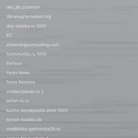
dec_bh_common
dikranugharnadiad.org
doy-ckazka.ru 1000
EC
eliteenergyconsulting.com
fcommunity.ru 1000
FinTech
Forex News
Forex Reviews
intellectplanet.ru 2
jetton-ru.ru
kazino-bezdepozita.store 1000
kerstin-koeditz.de
medklinika-garmoniya29.ru