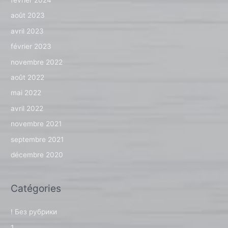
août 2023
avril 2023
février 2023
novembre 2022
août 2022
mai 2022
avril 2022
novembre 2021
septembre 2021
décembre 2020
Catégories
! Без рубрики
1