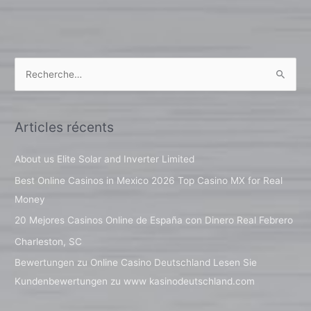
R
e
c
Articles récents
h
e
About us Elite Solar and Inverter Limited
r
Best Online Casinos in Mexico 2026 Top Casino MX for Real
c
Money
h
20 Mejores Casinos Online de España con Dinero Real Febrero
e
Charleston, SC
r
Bewertungen zu Online Casino Deutschland Lesen Sie
Kundenbewertungen zu www kasinodeutschland.com
: