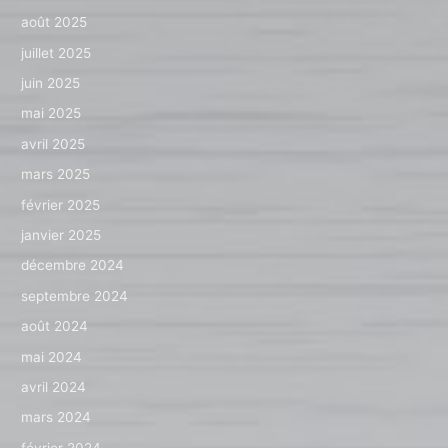
août 2025
juillet 2025
juin 2025
mai 2025
avril 2025
mars 2025
février 2025
janvier 2025
décembre 2024
septembre 2024
août 2024
mai 2024
avril 2024
mars 2024
février 2024