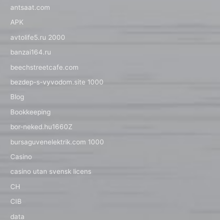
antsaat.com
APK
avtolife5.ru 2000
banzai164.ru
beechstreetcafe.com
bezdep-s-vyvodom.site 1000
Blog
Bookkeeping
bor-neked.hu1660Z
bursaguvenelektrik.com 1000
Casino
casino utan svensk licens
CH
CIB
data