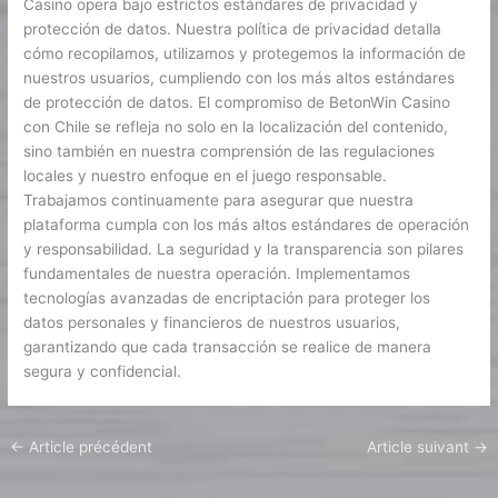
Casino opera bajo estrictos estándares de privacidad y
protección de datos. Nuestra política de privacidad detalla
cómo recopilamos, utilizamos y protegemos la información de
nuestros usuarios, cumpliendo con los más altos estándares
de protección de datos. El compromiso de BetonWin Casino
con Chile se refleja no solo en la localización del contenido,
sino también en nuestra comprensión de las regulaciones
locales y nuestro enfoque en el juego responsable.
Trabajamos continuamente para asegurar que nuestra
plataforma cumpla con los más altos estándares de operación
y responsabilidad. La seguridad y la transparencia son pilares
fundamentales de nuestra operación. Implementamos
tecnologías avanzadas de encriptación para proteger los
datos personales y financieros de nuestros usuarios,
garantizando que cada transacción se realice de manera
segura y confidencial.
←
Article précédent
Article suivant
→