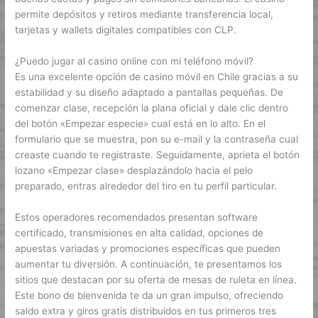
permite depósitos y retiros mediante transferencia local,
tarjetas y wallets digitales compatibles con CLP.
¿Puedo jugar al casino online con mi teléfono móvil?
Es una excelente opción de casino móvil en Chile gracias a su
estabilidad y su diseño adaptado a pantallas pequeñas. De
comenzar clase, recepción la plana oficial y dale clic dentro
del botón «Empezar especie» cual está en lo alto. En el
formulario que se muestra, pon su e-mail y la contraseña cual
creaste cuando te registraste. Seguidamente, aprieta el botón
lozano «Empezar clase» desplazándolo hacia el pelo
preparado, entras alrededor del tiro en tu perfil particular.
Estos operadores recomendados presentan software
certificado, transmisiones en alta calidad, opciones de
apuestas variadas y promociones específicas que pueden
aumentar tu diversión. A continuación, te presentamos los
sitios que destacan por su oferta de mesas de ruleta en línea.
Este bono de bienvenida te da un gran impulso, ofreciendo
saldo extra y giros gratis distribuidos en tus primeros tres