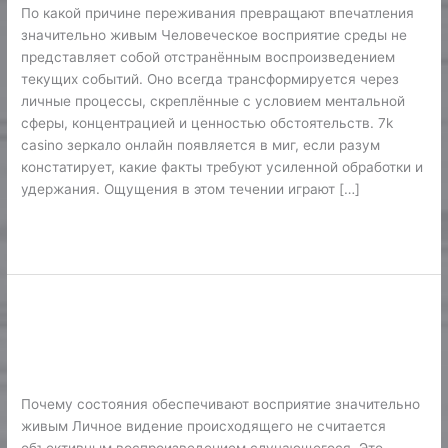
По какой причине переживания превращают впечатления
значительно
значительно живым Человеческое восприятие среды не
живым
представляет собой отстранённым воспроизведением
текущих событий. Оно всегда трансформируется через
личные процессы, скреплённые с условием ментальной
сферы, концентрацией и ценностью обстоятельств. 7k
casino зеркало онлайн появляется в миг, если разум
констатирует, какие факты требуют усиленной обработки и
удержания. Ощущения в этом течении играют […]
Lire la suite »
Почему состояния обеспечивают
Почему
состояния
восприятие значительно живым
обеспечивают
Non classé
/
Karine2
восприятие
значительно
Почему состояния обеспечивают восприятие значительно
живым
живым Личное видение происходящего не считается