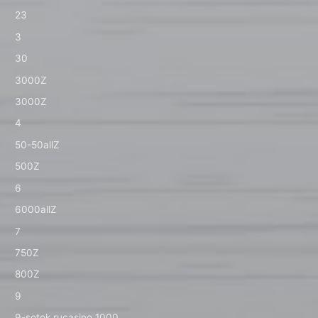
23
3
30
3000Z
3000Z
4
50-50allZ
500Z
6
6000allZ
7
750Z
800Z
9
9-sotok.rucasino 1000