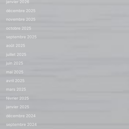
janvier 2026
décembre 2025
novembre 2025
octobre 2025
septembre 2025
août 2025
juillet 2025
juin 2025
mai 2025
avril 2025
mars 2025
février 2025
janvier 2025
décembre 2024
septembre 2024