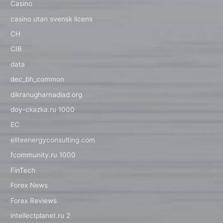
Casino
casino utan svensk licens
CH
CIB
data
dec_bh_common
dikranugharnadiad.org
doy-ckazka.ru 1000
EC
eliteenergyconsulting.com
fcommunity.ru 1000
FinTech
Forex News
Forex Reviews
intellectplanet.ru 2