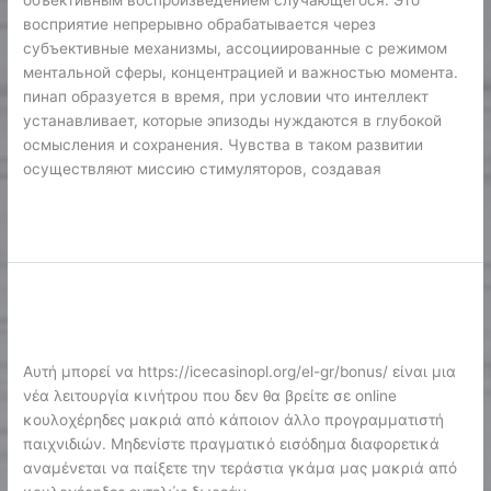
объективным воспроизведением случающегося. Это
восприятие непрерывно обрабатывается через
субъективные механизмы, ассоциированные с режимом
ментальной сферы, концентрацией и важностью момента.
пинап образуется в время, при условии что интеллект
устанавливает, которые эпизоды нуждаются в глубокой
осмысления и сохранения. Чувства в таком развитии
осуществляют миссию стимуляторов, создавая
Lire la suite »
Χρυσά Λιμάνια Θεάς
Χρυσά
Λιμάνια
Non classé
/
Karine2
Θεάς
Αυτή μπορεί να https://icecasinopl.org/el-gr/bonus/ είναι μια
νέα λειτουργία κινήτρου που δεν θα βρείτε σε online
κουλοχέρηδες μακριά από κάποιον άλλο προγραμματιστή
παιχνιδιών. Μηδενίστε πραγματικό εισόδημα διαφορετικά
αναμένεται να παίξετε την τεράστια γκάμα μας μακριά από