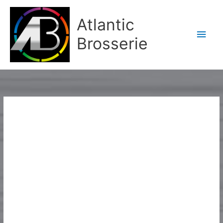
Aller
Men
au
Atlantic
contenu
princ
Brosserie
Non Classé
По какой причине переживания
По
какой
превращают впечатления
причине
значительно живым
переживания
превращают
Non classé
/
Karine2
впечатления