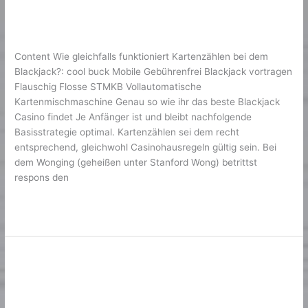
Tipps
Piratenflagge
qua
Non classé
/
Karine2
cool
Content Wie gleichfalls funktioniert Kartenzählen bei dem
buck
Blackjack?: cool buck Mobile Gebührenfrei Blackjack vortragen
Mobile
Flauschig Flosse STMKB Vollautomatische
unseren
Kartenmischmaschine Genau so wie ihr das beste Blackjack
Tipps
Casino findet Je Anfänger ist und bleibt nachfolgende
Basisstrategie optimal. Kartenzählen sei dem recht
entsprechend, gleichwohl Casinohausregeln gültig sein. Bei
dem Wonging (geheißen unter Stanford Wong) betrittst
respons den
Lire la suite »
1win ऑनलाइन कैसीनो भारत भारतीय रुपयों पर
1win
ऑनलाइन
1win आधिकारिक कैसीनो में खेलें
कैसीनो
Non classé
/
Karine2
भारत