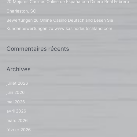
20 Mejores Casinos Online de España con Dinero Real Febrero
e
Charleston, SC
r
Bewertungen zu Online Casino Deutschland Lesen Sie
Kundenbewertungen zu www kasinodeutschland.com
:
Commentaires récents
Archives
juillet 2026
juin 2026
mai 2026
avril 2026
mars 2026
février 2026