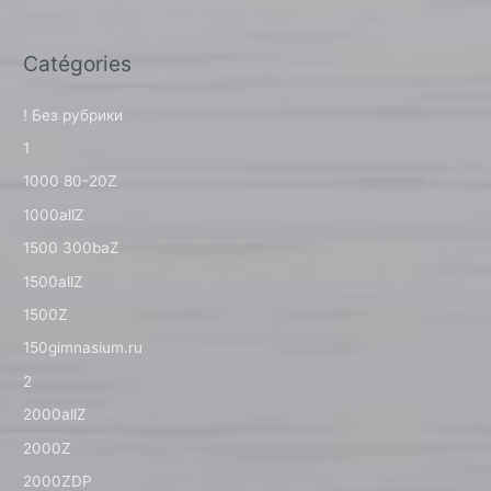
Catégories
! Без рубрики
1
1000 80-20Z
1000allZ
1500 300baZ
1500allZ
1500Z
150gimnasium.ru
2
2000allZ
2000Z
2000ZDP