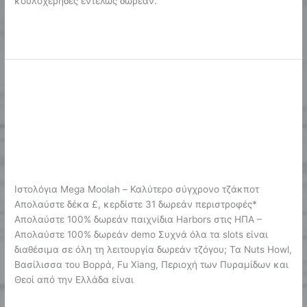
κουλοχέρηδες εντελώς δωρεάν.
Lire la suite »
Δωρεάν online Harbors: Απολαύστε
Δωρεάν
online
κουλοχέρηδες επιχειρήσεων
Harbors:
τυχερών παιχνιδιών για
Απολαύστε
κουλοχέρηδες
διασκέδαση
επιχειρήσεων
Non classé
/
Karine2
τυχερών
παιχνιδιών
Ιστολόγια Mega Moolah – Καλύτερο σύγχρονο τζάκποτ
για
Απολαύστε δέκα £, κερδίστε 31 δωρεάν περιστροφές*
διασκέδαση
Απολαύστε 100% δωρεάν παιχνίδια Harbors στις ΗΠΑ –
Απολαύστε 100% δωρεάν demo Συχνά όλα τα slots είναι
διαθέσιμα σε όλη τη λειτουργία δωρεάν τζόγου; Τα Nuts Howl,
Βασίλισσα του Βορρά, Fu Xiang, Περιοχή των Πυραμίδων και
Θεοί από την Ελλάδα είναι