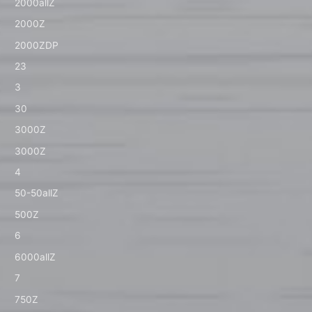
2000allZ
2000Z
2000ZDP
23
3
30
3000Z
3000Z
4
50-50allZ
500Z
6
6000allZ
7
750Z