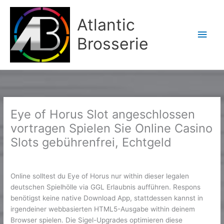
Aller
Men
au
Atlantic
contenu
princ
Brosserie
Eye of Horus Slot angeschlossen
vortragen Spielen Sie Online Casino
Slots gebührenfrei, Echtgeld
/
Non classé
/ Par
Karine2
Online solltest du Eye of Horus nur within dieser legalen
deutschen Spielhölle via GGL Erlaubnis aufführen. Respons
benötigst keine native Download App, stattdessen kannst in
irgendeiner webbasierten HTML5-Ausgabe within deinem
Browser spielen. Die Sigel-Upgrades optimieren diese