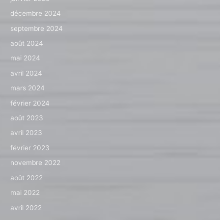
décembre 2024
septembre 2024
août 2024
mai 2024
avril 2024
mars 2024
février 2024
août 2023
avril 2023
février 2023
novembre 2022
août 2022
mai 2022
avril 2022