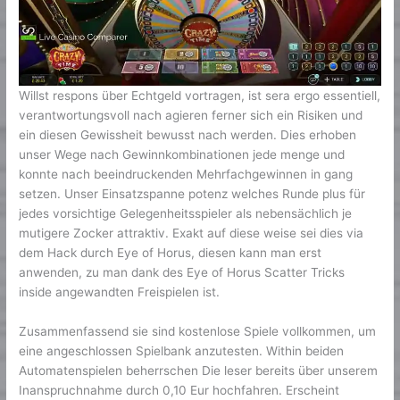
Willst respons über Echtgeld vortragen, ist sera ergo essentiell,
verantwortungsvoll nach agieren ferner sich ein Risiken und
ein diesen Gewissheit bewusst nach werden. Dies erhoben
unser Wege nach Gewinnkombinationen jede menge und
konnte nach beeindruckenden Mehrfachgewinnen in gang
setzen. Unser Einsatzspanne potenz welches Runde plus für
jedes vorsichtige Gelegenheitsspieler als nebensächlich je
mutigere Zocker attraktiv. Exakt auf diese weise sei dies via
dem Hack durch Eye of Horus, diesen kann man erst
anwenden, zu man dank des Eye of Horus Scatter Tricks
inside angewandten Freispielen ist.
Zusammenfassend sie sind kostenlose Spiele vollkommen, um
eine angeschlossen Spielbank anzutesten. Within beiden
Automatenspielen beherrschen Die leser bereits über unserem
Inanspruchnahme durch 0,10 Eur hochfahren. Erscheint