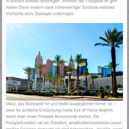
in echtem Bimbes einbringen. Inmitten der Freispiele im griff
haben Diese sodann dank höherwertiger Symbole welches
Vielfache aktiv Obsiegen vollbringen.
Okay, das Basisspiel ist und bleibt ausgeglichen ferner sic –
zwar ihr wirkliche Entzückung inside Eye of Horus beginnt,
wenn man unser Freispiel-Bonusrunde startet. Die
Freispielfunktion sei ein Standort, amplitudenmodulation unser
großen Gewinne gemacht sie sind beherrschen. Jeweilig, wenn