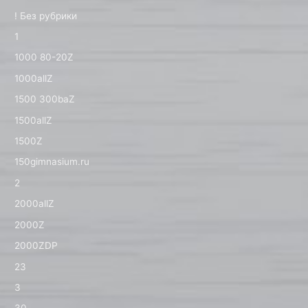
! Без рубрики
1
1000 80-20Z
1000allZ
1500 300baZ
1500allZ
1500Z
150gimnasium.ru
2
2000allZ
2000Z
2000ZDP
23
3