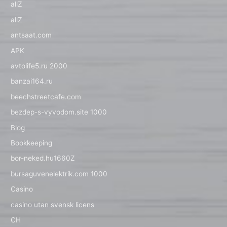
allZ
allZ
antsaat.com
APK
avtolife5.ru 2000
banzai164.ru
beechstreetcafe.com
bezdep-s-vyvodom.site 1000
Blog
Bookkeeping
bor-neked.hu1660Z
bursaguvenelektrik.com 1000
Casino
casino utan svensk licens
CH