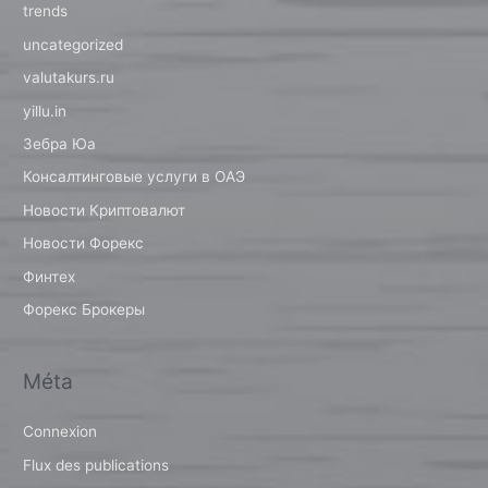
trends
uncategorized
valutakurs.ru
yillu.in
Зебра Юа
Консалтинговые услуги в ОАЭ
Новости Криптовалют
Новости Форекс
Финтех
Форекс Брокеры
Méta
Connexion
Flux des publications