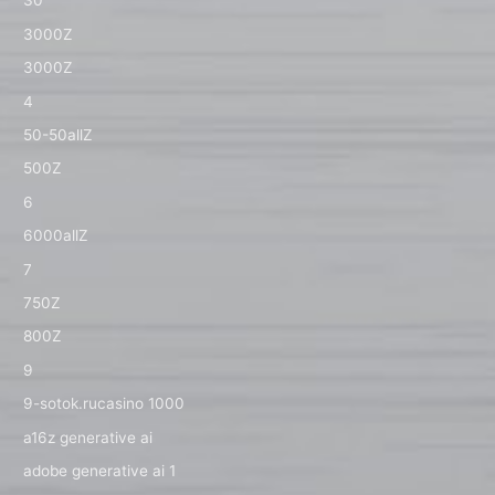
30
3000Z
3000Z
4
50-50allZ
500Z
6
6000allZ
7
750Z
800Z
9
9-sotok.rucasino 1000
a16z generative ai
adobe generative ai 1