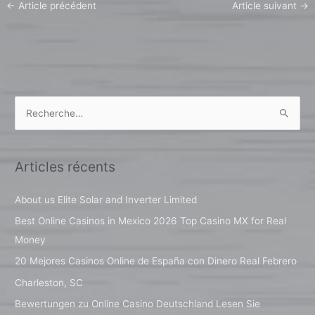
←
Article précédent
Article suivant
→
R
e
c
Articles récents
h
e
About us Elite Solar and Inverter Limited
r
Best Online Casinos in Mexico 2026 Top Casino MX for Real
c
Money
h
20 Mejores Casinos Online de España con Dinero Real Febrero
e
Charleston, SC
r
Bewertungen zu Online Casino Deutschland Lesen Sie