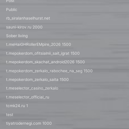
Post
Public
rb_siralanhaselhurst.net
sauni-kirov.ru 2000
Sober living
t.meHaiGHRollerEMpire_2026 1500
t.mepokerdom_ofitsialnii_sait_igrat 1500
t.mepokerdom_skachat_android2026 1500
t.mepokerdom_zerkalo_rabochee_na_seg 1500
t.mepokerdom_zerkalo_saita 1500
t.meselector_casino_zerkalo
t.meselector_official_ru
tcmk24.ru 1
test
tiyatrodernegi.com 1000