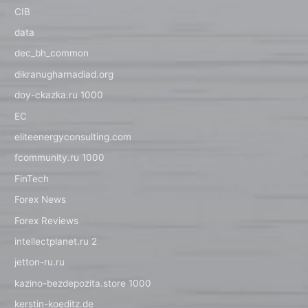
CIB
data
dec_bh_common
dikranugharnadiad.org
doy-ckazka.ru 1000
EC
eliteenergyconsulting.com
fcommunity.ru 1000
FinTech
Forex News
Forex Reviews
intellectplanet.ru 2
jetton-ru.ru
kazino-bezdepozita.store 1000
kerstin-koeditz.de