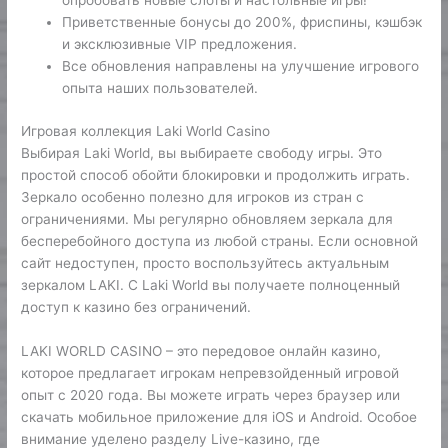
опробовать новые слоты и настольные игры!
Приветственные бонусы до 200%, фриспины, кэшбэк
и эксклюзивные VIP предложения.
Все обновления направлены на улучшение игрового
опыта наших пользователей.
Игровая коллекция Laki World Casino
Выбирая Laki World, вы выбираете свободу игры. Это
простой способ обойти блокировки и продолжить играть.
Зеркало особенно полезно для игроков из стран с
ограничениями. Мы регулярно обновляем зеркала для
бесперебойного доступа из любой страны. Если основной
сайт недоступен, просто воспользуйтесь актуальным
зеркалом LAKI. С Laki World вы получаете полноценный
доступ к казино без ограничений.
LAKI WORLD CASINO – это передовое онлайн казино,
которое предлагает игрокам непревзойденный игровой
опыт с 2020 года. Вы можете играть через браузер или
скачать мобильное приложение для iOS и Android. Особое
внимание уделено разделу Live-казино, где