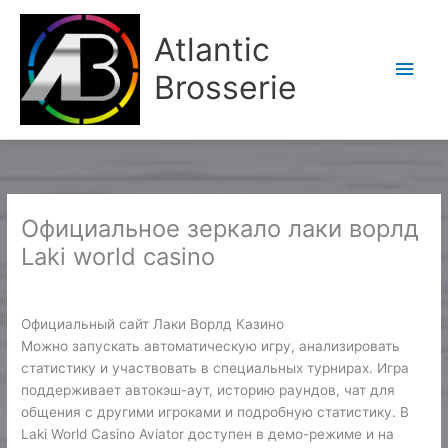
Aller
Men
au
Atlantic
contenu
princ
Brosserie
Официальное зеркало лаки ворлд
Laki world casino
/
nobilia-kitchen.ru 2000
/ Par
Karine2
Официальный сайт Лаки Ворлд Казино
Можно запускать автоматическую игру, анализировать
статистику и участвовать в специальных турнирах. Игра
поддерживает автокэш-аут, историю раундов, чат для
общения с другими игроками и подробную статистику. В
Laki World Casino Aviator доступен в демо-режиме и на