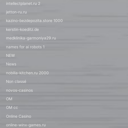
intellectplanet.ru 2
jetton-ru.ru
kazino-bezdepozita.store 1000
kerstin-koeditz.de
medklinika-garmoniya29.ru
names for ai robots 1
NEW
News
nobilia-kitchen.ru 2000
Non classé
novos-casinos
OM
OM cc
Online Casino
online-winx-games.ru