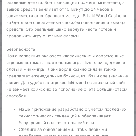
реальные деньги. Все транзакции проходят мгновенно, а
вывод средств занимает от 10 минут до 24 часов в
зависимости от выбранного метода. В Laki World Casino вы
найдете все современные способы пополнения и вывода
средств. Это реальный шанс вернуть часть потерь и
продолжить игру с новыми силами.
Безопасность
Наша коллекция включает классические и современные
игровые автоматы, настольные игры, live-казино, джекпот-
слоты и мини-игры. Лаки ворлд казино онлайн также
предлагает еженедельные бонусы, кэшбэк и специальные
акции. Для удобства игроков laki world официальный сайт
не взимает комиссию за пополнение счета большинством
способов.
Наше приложение разработано с учетом последних
технологических тенденций и обеспечивает
безупречный пользовательский опыт.
Следите за обновлениями, чтобы первыми