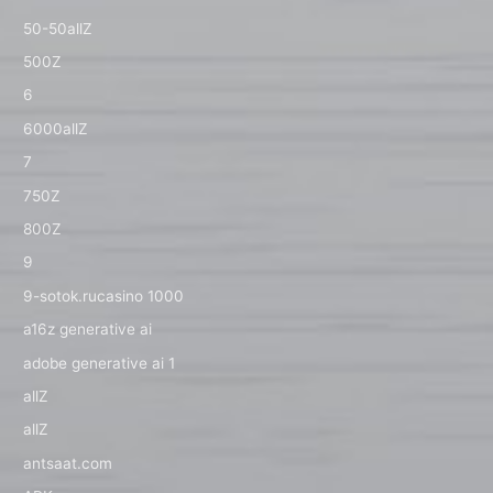
50-50allZ
500Z
6
6000allZ
7
750Z
800Z
9
9-sotok.rucasino 1000
a16z generative ai
adobe generative ai 1
allZ
allZ
antsaat.com