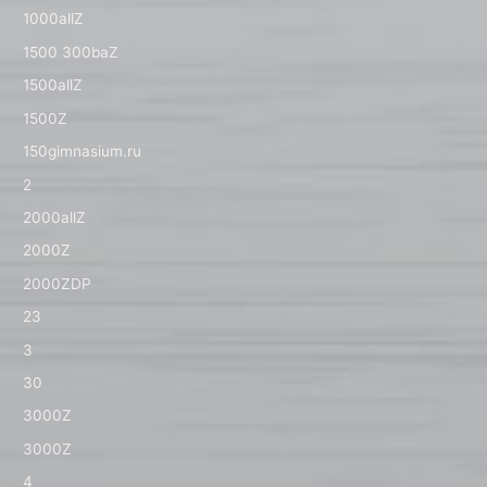
1000allZ
1500 300baZ
1500allZ
1500Z
150gimnasium.ru
2
2000allZ
2000Z
2000ZDP
23
3
30
3000Z
3000Z
4