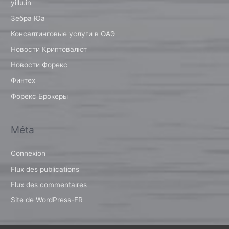
yillu.in
Зебра Юа
Консалтинговые услуги в ОАЭ
Новости Криптовалют
Новости Форекс
Финтех
Форекс Брокеры
Méta
Connexion
Flux des publications
Flux des commentaires
Site de WordPress-FR