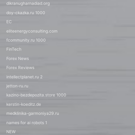
dikranugharnadiad.org
doy-ckazka.ru 1000
EC
eliteenergyconsulting.com
fcommunity.ru 1000
FinTech
Forex News
Forex Reviews
intellectplanet.ru 2
jetton-ru.ru
kazino-bezdepozita.store 1000
kerstin-koeditz.de
medklinika-garmoniya29.ru
names for ai robots 1
NEW