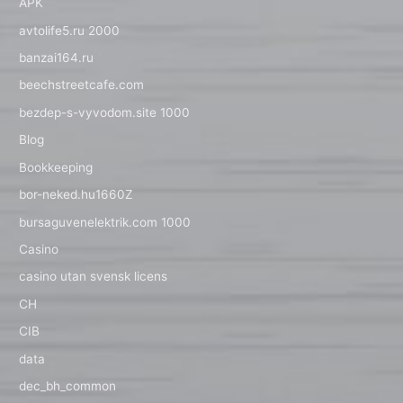
APK
avtolife5.ru 2000
banzai164.ru
beechstreetcafe.com
bezdep-s-vyvodom.site 1000
Blog
Bookkeeping
bor-neked.hu1660Z
bursaguvenelektrik.com 1000
Casino
casino utan svensk licens
CH
CIB
data
dec_bh_common