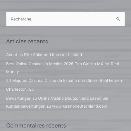
R
e
c
Articles récents
h
e
About us Elite Solar and Inverter Limited
r
Best Online Casinos in Mexico 2026 Top Casino MX for Real
c
Money
h
20 Mejores Casinos Online de España con Dinero Real Febrero
e
Charleston, SC
r
Bewertungen zu Online Casino Deutschland Lesen Sie
Kundenbewertungen zu www kasinodeutschland.com
:
Commentaires récents