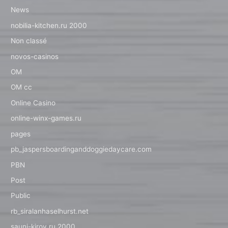
News
nobilia-kitchen.ru 2000
Non classé
novos-casinos
OM
OM cc
Online Casino
online-winx-games.ru
pages
pb_jaspersboardinganddoggiedaycare.com
PBN
Post
Public
rb_siralanhaselhurst.net
sauni-kirov.ru 2000