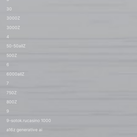
30
3000Z
3000Z
4
50-50allZ
500Z
6
6000allZ
7
750Z
800Z
9
9-sotok.rucasino 1000
a16z generative ai