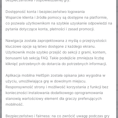
bezpieczeństwa i odpowiedzialnej gry.
Dostępność konta i bezpieczeństwo logowania
Wsparcie klienta i źródła pomocy są dostępne na platformie,
co pozwala użytkownikom na szybkie uzyskanie odpowiedzi na
pytania dotyczące konta, płatności i zasad promocji.
Nawigacja została zaprojektowana z myślą o przejrzystości:
kluczowe opcje są łatwo dostępne z każdego ekranu.
Użytkownik może szybko przejść do sekcji z grami, kontem,
bonusami lub sekcją FAQ. Takie podejście zmniejsza liczbę
kliknięć potrzebnych do dotarcia do potrzebnych informacji.
Aplikacja mobilna HellSpin została opisana jako wygodna w
użyciu, umożliwiająca grę w dowolnym miejscu.
Responsywność strony i możliwość korzystania z funkcji bez
konieczności instalowania dodatkowego oprogramowania
stanowią wartościowy element dla graczy preferujących
mobilność.
Bezpieczeństwo i fairness: na co zwrócić uwagę podczas gry