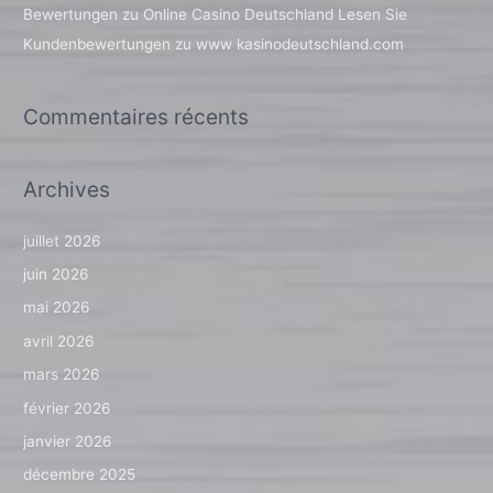
Bewertungen zu Online Casino Deutschland Lesen Sie
Kundenbewertungen zu www kasinodeutschland.com
:
Commentaires récents
Archives
juillet 2026
juin 2026
mai 2026
avril 2026
mars 2026
février 2026
janvier 2026
décembre 2025