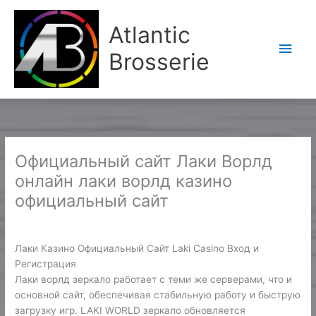
Aller
Men
au
Atlantic
contenu
princ
Brosserie
Официальный сайт Лаки Ворлд
онлайн лаки ворлд казино
официальный сайт
/
sauni-kirov.ru 2000
/ Par
Karine2
Лаки Казино Официальный Сайт Laki Casino Вход и
Регистрация
Лаки ворлд зеркало работает с теми же серверами, что и
основной сайт, обеспечивая стабильную работу и быструю
загрузку игр. LAKI WORLD зеркало обновляется