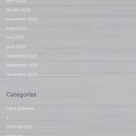
avril 2023
février 2023
novembre 2022
août 2022
mai 2022
avril 2022
novembre 2021
septembre 2021
décembre 2020
Catégories
! Без рубрики
1
1000 80-20Z