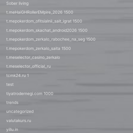
Sober living
t.meHaiGHRollerEMpire_2026 1500
t.mepokerdom_ofitsialnii_sait_igrat 1500
t.mepokerdom_skachat_android2026 1500
t.mepokerdom_zerkalo_rabochee_na_seg 1500
t.mepokerdom_zerkalo_saita 1500
t.meselector_casino_zerkalo
t.meselector_official_ru
tcmk24.ru 1
test
tiyatrodernegi.com 1000
trends
uncategorized
valutakurs.ru
yillu.in