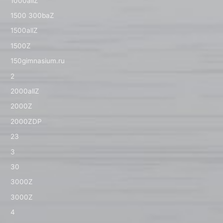
1000allZ
1500 300baZ
1500allZ
1500Z
150gimnasium.ru
2
2000allZ
2000Z
2000ZDP
23
3
30
3000Z
3000Z
4