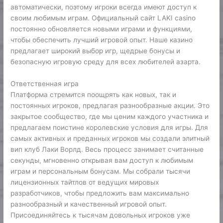
автоматически, поэтому игроки всегда имеют доступ к
своим любимым играм. Официальный сайт LAKI casino
постоянно обновляется новыми играми и функциями,
чтобы обеспечить лучший игровой опыт. Наше казино
предлагает широкий выбор игр, щедрые бонусы и
безопасную игровую среду для всех любителей азарта.
Ответственная игра
Платформа стремится поощрять как новых, так и
постоянных игроков, предлагая разнообразные акции. Это
закрытое сообщество, где мы ценим каждого участника и
предлагаем поистине королевские условия для игры. Для
самых активных и преданных игроков мы создали элитный
вип клуб Лаки Ворлд. Весь процесс занимает считанные
секунды, мгновенно открывая вам доступ к любимым
играм и персональным бонусам. Мы собрали тысячи
лицензионных тайтлов от ведущих мировых
разработчиков, чтобы предложить вам максимально
разнообразный и качественный игровой опыт.
Присоединяйтесь к тысячам довольных игроков уже