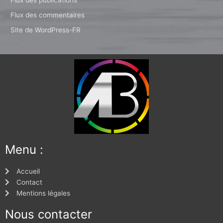
Flux des commentaires
Site de WordPress-FR
Menu :
Accueil
Contact
Mentions légales
Nous contacter