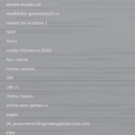
kerstin-koeditz.de
medklinika-garmoniya29.ru
names for ai robots 1
NEW
News
nobilia-kitchen.ru 2000
Non classé
novos-casinos
OM
OM cc
Online Casino
online-winx-games.ru
pages
pb_jaspersboardinganddoggiedaycare.com
PBN