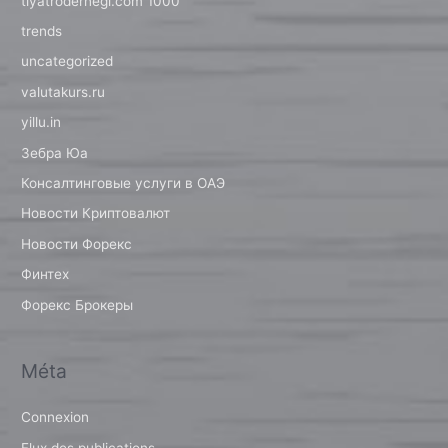
tiyatrodernegi.com 1000
trends
uncategorized
valutakurs.ru
yillu.in
Зебра Юа
Консалтинговые услуги в ОАЭ
Новости Криптовалют
Новости Форекс
Финтех
Форекс Брокеры
Méta
Connexion
Flux des publications