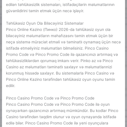
edilən təhlükəsizlik sistemaları, istifadəçilərin məlumatlarının
güvənlidirini təmin etmək üçün necə işləyir.
Təhlükəsiz Oyun Ola Biləcəyiniz Sistemalar
Pinco Online Kazino (Пинко) 2026-da təhlükəsiz oyun ola
biləcəyiniz məlumatların məhafızasını təmin etmək üçün bir
neçə sistemə müraciət etməli və təminatlı oynamaq üçün necə
istifadə etməliyiniz məlumatları bilməlisiniz. Pinco Casino
Promo Code və Pinco Promo Code ilə qazancınızı artırmaq və
təhlükəsizliklərdən qorumaq imkanı verir. Pinko az və Pinco
Casino az məlumatları təminatlı saxlayır və məlumatlarınizi
korunmuş hissədə saxlayır. Bu sistemalarla Pinco Casino və
Pinco Online Kazino tərəfindən təhlükəsiz oyun oyunu təmin
edilir.
Pinco Casino Promo Code və Pinco Promo Code
Pinco Casino Promo Code və Pinco Promo Code ilə oyun
oynayarkən qazancınızı artırmaq mümkündür. Bu kodlar Pinco
Casino tərəfindən təqdim olunur və oyun oynayanda istifadə
edilə bilər. Pinco Casino Promo Code ilə yeni oyunçulara