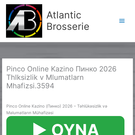
Aller
Men
au
Atlantic
contenu
princ
Brosserie
Pinco Online Kazino Пинко 2026
Thlksizlik v Mlumatlarn
Mhafizsi.3594
/
News
/ Par
Karine2
Pinco Online Kazino (Пинко) 2026 – Təhlükəsizlik və
Məlumatların Mühafizəsi
▶️ OYNA