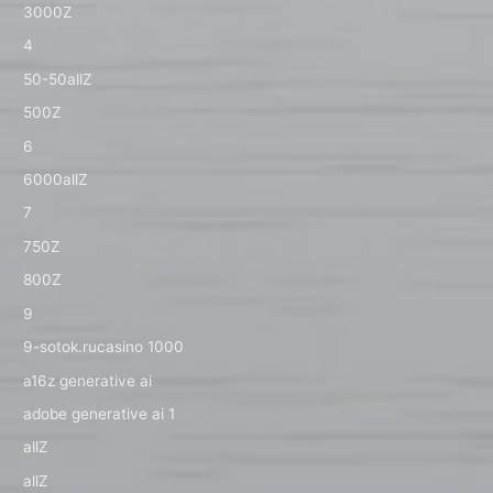
3000Z
4
50-50allZ
500Z
6
6000allZ
7
750Z
800Z
9
9-sotok.rucasino 1000
a16z generative ai
adobe generative ai 1
allZ
allZ