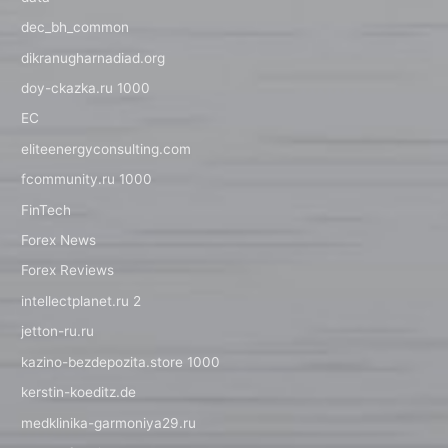
dec_bh_common
dikranugharnadiad.org
doy-ckazka.ru 1000
EC
eliteenergyconsulting.com
fcommunity.ru 1000
FinTech
Forex News
Forex Reviews
intellectplanet.ru 2
jetton-ru.ru
kazino-bezdepozita.store 1000
kerstin-koeditz.de
medklinika-garmoniya29.ru