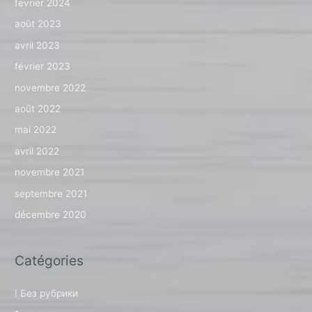
février 2024
août 2023
avril 2023
février 2023
novembre 2022
août 2022
mai 2022
avril 2022
novembre 2021
septembre 2021
décembre 2020
Catégories
! Без рубрики