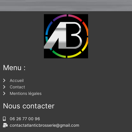
Menu :
Accueil
Contact
Mentions légales
Nous contacter
06 26 77 00 96
contactatlanticbrosserie@gmail.com