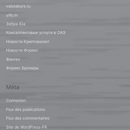
valutakurs.ru
yillu.in
Зебра Юа
Консалтинговые услуги в ОАЭ
Новости Криптовалют
Новости Форекс
Финтех
Форекс Брокеры
Méta
Connexion
Flux des publications
Flux des commentaires
Site de WordPress-FR