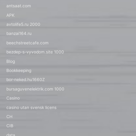
antsaat.com
APK
avtolife5.ru 2000
banzai164.ru
beechstreetcafe.com
bezdep-s-vyvodom.site 1000
Blog
Bookkeeping
bor-neked.hu1660Z
bursaguvenelektrik.com 1000
Casino
casino utan svensk licens
CH
CIB
data