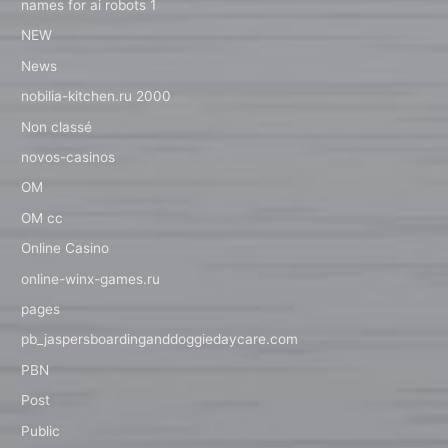
names for ai robots 1
NEW
News
nobilia-kitchen.ru 2000
Non classé
novos-casinos
OM
OM cc
Online Casino
online-winx-games.ru
pages
pb_jaspersboardinganddoggiedaycare.com
PBN
Post
Public