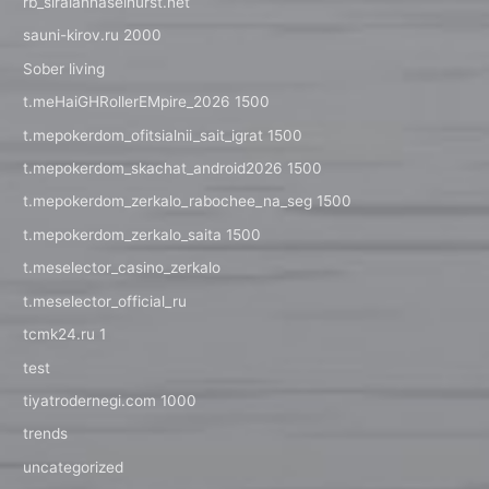
rb_siralanhaselhurst.net
sauni-kirov.ru 2000
Sober living
t.meHaiGHRollerEMpire_2026 1500
t.mepokerdom_ofitsialnii_sait_igrat 1500
t.mepokerdom_skachat_android2026 1500
t.mepokerdom_zerkalo_rabochee_na_seg 1500
t.mepokerdom_zerkalo_saita 1500
t.meselector_casino_zerkalo
t.meselector_official_ru
tcmk24.ru 1
test
tiyatrodernegi.com 1000
trends
uncategorized