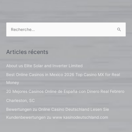
R
e
c
Articles récents
h
e
About us Elite Solar and Inverter Limited
r
Best Online Casinos in Mexico 2026 Top Casino MX for Real
c
Money
h
20 Mejores Casinos Online de España con Dinero Real Febrero
e
Charleston, SC
r
Bewertungen zu Online Casino Deutschland Lesen Sie
Kundenbewertungen zu www kasinodeutschland.com
: