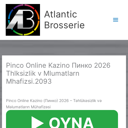
Aller
Men
au
Atlantic
contenu
princ
Brosserie
Pinco Online Kazino Пинко 2026
Thlksizlik v Mlumatlarn
Mhafizsi.2093
/
News
/ Par
Karine2
Pinco Online Kazino (Пинко) 2026 – Təhlükəsizlik və
Məlumatların Mühafizəsi
▶️ OYNA