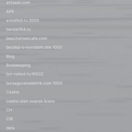
antsaat.com
APK
avtolife5.ru 2000
banzai164.ru
beechstreetcafe.com
bezdep-s-vyvodom.site 1000
Blog
Bookkeeping
bor-neked.hu1660Z
bursaguvenelektrik.com 1000
Casino
casino utan svensk licens
CH
CIB
data