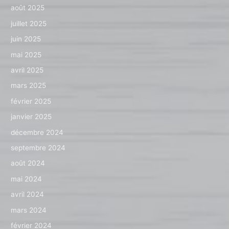
août 2025
juillet 2025
juin 2025
mai 2025
avril 2025
mars 2025
février 2025
janvier 2025
décembre 2024
septembre 2024
août 2024
mai 2024
avril 2024
mars 2024
février 2024