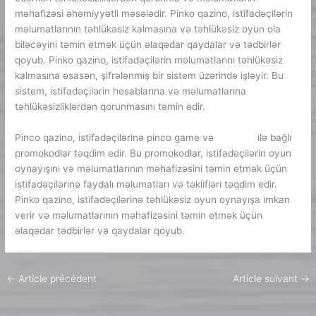
məhafizəsi əhəmiyyətli məsələdir. Pinko qazino, istifadəçilərin
məlumatlarının təhlükəsiz kalmasına və təhlükəsiz oyun ola
biləcəyini təmin etmək üçün əlaqədar qaydalar və tədbirlər
qoyub. Pinko qazino, istifadəçilərin məlumatlarını təhlükəsiz
kalmasına əsasən, şifrələnmiş bir sistem üzərində işləyir. Bu
sistem, istifadəçilərin hesablarına və məlumatlarına
təhlükəsizliklərdən qorunmasını təmin edir.
Pinco qazino, istifadəçilərinə pinco game və
pinco az
ilə bağlı
promokodlar təqdim edir. Bu promokodlar, istifadəçilərin oyun
oynayışını və məlumatlarının məhafizəsini təmin etmək üçün
istifadəçilərinə faydalı məlumatları və təklifləri təqdim edir.
Pinko qazino, istifadəçilərinə təhlükəsiz oyun oynayışa imkan
verir və məlumatlarının məhafizəsini təmin etmək üçün
əlaqədar tədbirlər və qaydalar qoyub.
←
Article précédent
Article suivant
→