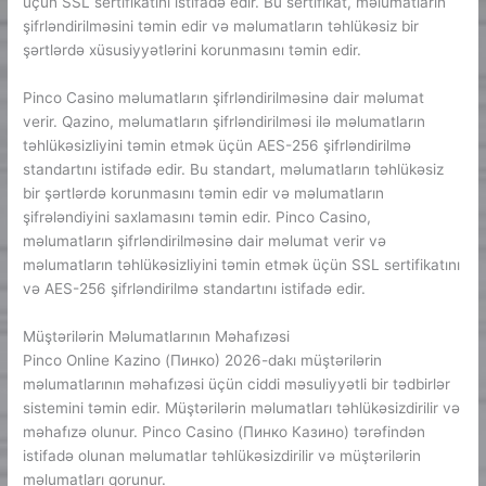
üçün SSL sertifikatını istifadə edir. Bu sertifikat, məlumatların
şifrləndirilməsini təmin edir və məlumatların təhlükəsiz bir
şərtlərdə xüsusiyyətlərini korunmasını təmin edir.
Pinco Casino məlumatların şifrləndirilməsinə dair məlumat
verir. Qazino, məlumatların şifrləndirilməsi ilə məlumatların
təhlükəsizliyini təmin etmək üçün AES-256 şifrləndirilmə
standartını istifadə edir. Bu standart, məlumatların təhlükəsiz
bir şərtlərdə korunmasını təmin edir və məlumatların
şifrələndiyini saxlamasını təmin edir. Pinco Casino,
məlumatların şifrləndirilməsinə dair məlumat verir və
məlumatların təhlükəsizliyini təmin etmək üçün SSL sertifikatını
və AES-256 şifrləndirilmə standartını istifadə edir.
Müştərilərin Məlumatlarının Məhafızəsi
Pinco Online Kazino (Пинко) 2026-dakı müştərilərin
məlumatlarının məhafızəsi üçün ciddi məsuliyyətli bir tədbirlər
sistemini təmin edir. Müştərilərin məlumatları təhlükəsizdirilir və
məhafızə olunur. Pinco Casino (Пинко Казино) tərəfindən
istifadə olunan məlumatlar təhlükəsizdirilir və müştərilərin
məlumatları qorunur.