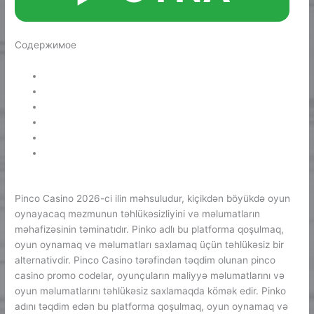
Содержимое
Təhlükəsiz Oyunlar Üçün Məlumat Məhafizəsi
Qorunma Sistemi və Məlumatların Şifrləndirilməsi
Müştərilərin Məlumatlarının Məhafızəsi
Məlumatlar Təhlükəsizdirilir
Müştərilərin Məlumatlarının Qorunması
Təhlükəsizliklərə Qarşı Qoruma və Məlumatların
Məhafizəsi
Pinco Casino 2026-ci ilin məhsuludur, kiçikdən böyükdə oyun
oynayacaq məzmunun təhlükəsizliyini və məlumatların
məhafizəsinin təminatıdır. Pinko adlı bu platforma qoşulmaq,
oyun oynamaq və məlumatları saxlamaq üçün təhlükəsiz bir
alternativdir. Pinco Casino tərəfindən təqdim olunan pinco
casino promo codelar, oyunçuların maliyyə məlumatlarını və
oyun məlumatlarını təhlükəsiz saxlamaqda kömək edir. Pinko
adını təqdim edən bu platforma qoşulmaq, oyun oynamaq və