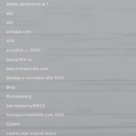
adobe generative ai 1
allZ
allZ
antsaat.com
APK
avtolife5.ru 2000
banzai164.ru
beechstreetcafe.com
bezdep-s-vyvodom.site 1000
Blog
Bookkeeping
bor-neked.hu1660Z
bursaguvenelektrik.com 1000
Casino
casino utan svensk licens