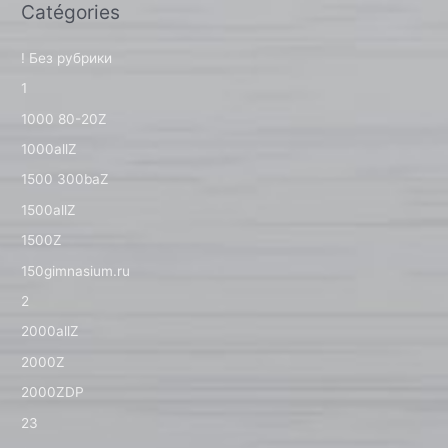
Catégories
! Без рубрики
1
1000 80-20Z
1000allZ
1500 300baZ
1500allZ
1500Z
150gimnasium.ru
2
2000allZ
2000Z
2000ZDP
23