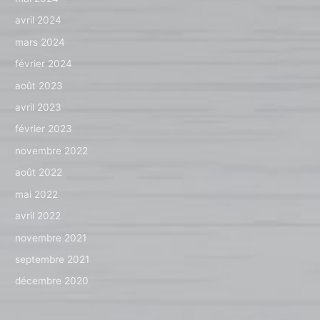
avril 2024
mars 2024
février 2024
août 2023
avril 2023
février 2023
novembre 2022
août 2022
mai 2022
avril 2022
novembre 2021
septembre 2021
décembre 2020