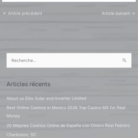
←
Article précédent
Article suivant
→
R
e
c
Articles récents
h
e
About us Elite Solar and Inverter Limited
r
Best Online Casinos in Mexico 2026 Top Casino MX for Real
c
Money
h
20 Mejores Casinos Online de España con Dinero Real Febrero
e
Charleston, SC
r