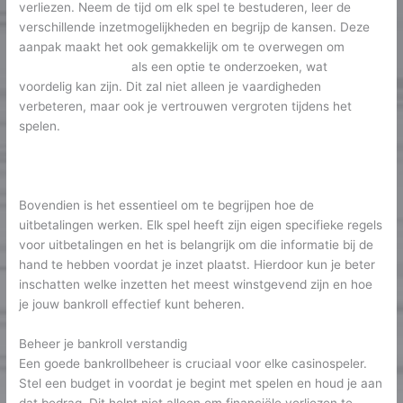
verliezen. Neem de tijd om elk spel te bestuderen, leer de
verschillende inzetmogelijkheden en begrijp de kansen. Deze
aanpak maakt het ook gemakkelijk om te overwegen om
gokken met crypto
als een optie te onderzoeken, wat
voordelig kan zijn. Dit zal niet alleen je vaardigheden
verbeteren, maar ook je vertrouwen vergroten tijdens het
spelen.
Bovendien is het essentieel om te begrijpen hoe de
uitbetalingen werken. Elk spel heeft zijn eigen specifieke regels
voor uitbetalingen en het is belangrijk om die informatie bij de
hand te hebben voordat je inzet plaatst. Hierdoor kun je beter
inschatten welke inzetten het meest winstgevend zijn en hoe
je jouw bankroll effectief kunt beheren.
Beheer je bankroll verstandig
Een goede bankrollbeheer is cruciaal voor elke casinospeler.
Stel een budget in voordat je begint met spelen en houd je aan
dat bedrag. Dit helpt niet alleen om financiële verliezen te