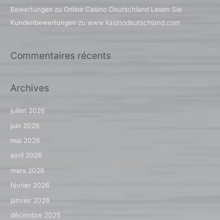
Bewertungen zu Online Casino Deutschland Lesen Sie
Kundenbewertungen zu www kasinodeutschland.com
:
Commentaires récents
Archives
juillet 2026
juin 2026
mai 2026
avril 2026
mars 2026
février 2026
janvier 2026
décembre 2025