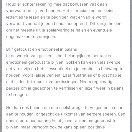
Houd er echter rekening mee dat bonussen vaak aan
voorwaarden zijn verbonden. Het is cruciaal om de kleine
lettertjes te lezen en te begrijpen wat er van je wordt
verwacht voordat je een bonus accepteert. Dit kan je helpen
om het meeste uit je spelervaring te halen en eventuele
ongemakken te vermijden.
Blijf gefocust en emotioneel in balans
In de wereld van gokken is het belangrijk om mentaal en
emotioneel gefocust te blijven. Gokken kan een verslavende
activiteit zijn en het is essentieel om je emoties in bedwang te
houden, vooral als je verliest. Laat frustraties of blijdschap je
niet leiden tot impulsieve beslissingen. Neem regelmatig
pauzes om je gedachten te verfrissen en jezelf weer in balans
te brengen.
Het kan ook helpen om een spelstrategie te volgen en je daar
aan te houden, ongeacht de uitkomst van eerdere spellen. Een
consistente benadering helpt je niet alleen om gefocust te
blijven, maar verhoogt ook de kans op een positieve