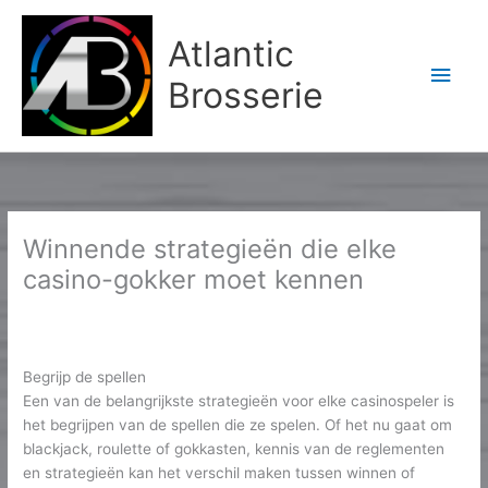
Aller
Men
au
Atlantic
contenu
princ
Brosserie
Winnende strategieën die elke
casino-gokker moet kennen
/
Non classé
/ Par
Karine2
Begrijp de spellen
Een van de belangrijkste strategieën voor elke casinospeler is
het begrijpen van de spellen die ze spelen. Of het nu gaat om
blackjack, roulette of gokkasten, kennis van de reglementen
en strategieën kan het verschil maken tussen winnen of