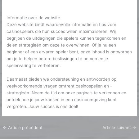
Informatie over de website
Deze website biedt waardevolle informatie en tips voor
casinospelers die hun succes willen maximaliseren. Wij
begrijpen de uitdagingen die spelers kunnen tegenkomen en
delen strategieën om deze te overwinnen. Of je nu een
beginner of een ervaren speler bent, onze inhoud is ontworpen
om je te helpen betere beslissingen te nemen en je
spelervaring te verbeteren.
Daarnaast bieden we ondersteuning en antwoorden op
veelvoorkomende vragen omtrent casinospellen en -
strategieën. Neem de tijd om onze pagina’s te verkennen en
ontdek hoe je jouw kansen in een casinoomgeving kunt
vergroten. Jouw succes is ons doel!
←
Article précédent
Article suivant
→