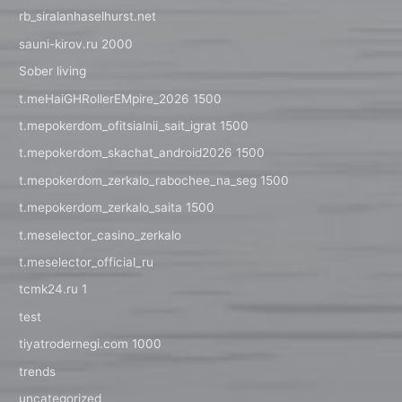
rb_siralanhaselhurst.net
sauni-kirov.ru 2000
Sober living
t.meHaiGHRollerEMpire_2026 1500
t.mepokerdom_ofitsialnii_sait_igrat 1500
t.mepokerdom_skachat_android2026 1500
t.mepokerdom_zerkalo_rabochee_na_seg 1500
t.mepokerdom_zerkalo_saita 1500
t.meselector_casino_zerkalo
t.meselector_official_ru
tcmk24.ru 1
test
tiyatrodernegi.com 1000
trends
uncategorized