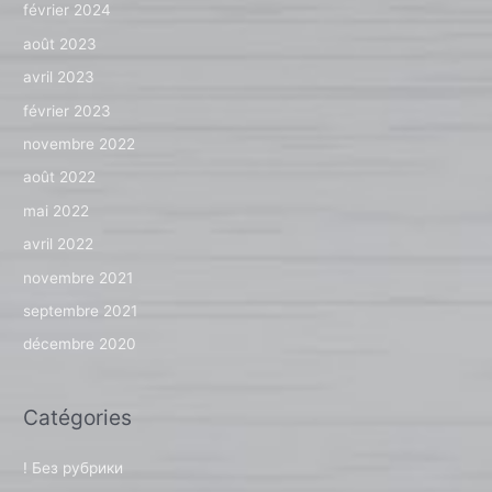
février 2024
août 2023
avril 2023
février 2023
novembre 2022
août 2022
mai 2022
avril 2022
novembre 2021
septembre 2021
décembre 2020
Catégories
! Без рубрики