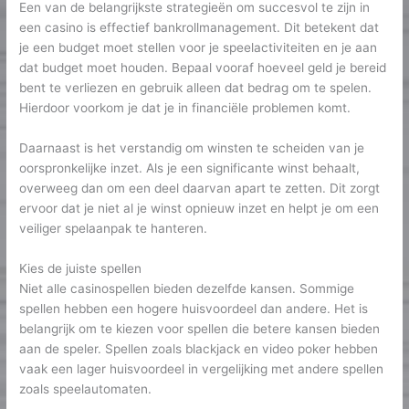
Een van de belangrijkste strategieën om succesvol te zijn in
een casino is effectief bankrollmanagement. Dit betekent dat
je een budget moet stellen voor je speelactiviteiten en je aan
dat budget moet houden. Bepaal vooraf hoeveel geld je bereid
bent te verliezen en gebruik alleen dat bedrag om te spelen.
Hierdoor voorkom je dat je in financiële problemen komt.
Daarnaast is het verstandig om winsten te scheiden van je
oorspronkelijke inzet. Als je een significante winst behaalt,
overweeg dan om een deel daarvan apart te zetten. Dit zorgt
ervoor dat je niet al je winst opnieuw inzet en helpt je om een
veiliger spelaanpak te hanteren.
Kies de juiste spellen
Niet alle casinospellen bieden dezelfde kansen. Sommige
spellen hebben een hogere huisvoordeel dan andere. Het is
belangrijk om te kiezen voor spellen die betere kansen bieden
aan de speler. Spellen zoals blackjack en video poker hebben
vaak een lager huisvoordeel in vergelijking met andere spellen
zoals speelautomaten.